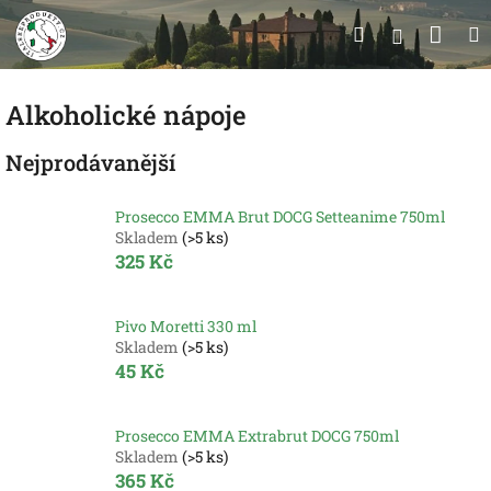
Přejít
Nák
Hledat
na
Přihlášen
obsah
koší
Alkoholické nápoje
Nejprodávanější
Prosecco EMMA Brut DOCG Setteanime 750ml
Skladem
(>5 ks)
325 Kč
Pivo Moretti 330 ml
Skladem
(>5 ks)
45 Kč
Prosecco EMMA Extrabrut DOCG 750ml
Skladem
(>5 ks)
365 Kč