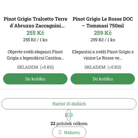
Pinot Grigio Tralcetto Terre
Pinot Grigio Le Rosse DOC
d´Abruzzo Zaccagnini
– Tommasi 750ml
255 Kč
750ml
259 Kč
Měrná
Měrná
255 Kč / 1 ks
259 Kč / 1 ks
cena:
cena:
Objevte svěží eleganci Pinot
Elegantní a svěží Pinot Grigio z
Grigia z legendární Cantina...
vinice Le Rosse ve...
SKLADEM
(>5 KS)
SKLADEM
(>5 KS)
Do košíku
Do košíku
Načíst 10 dalších
S
1
2
t
O
r
22
položek celkem
v
á
l
Nahoru
n
k