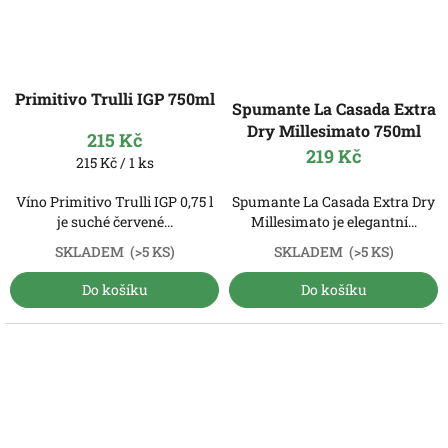
Primitivo Trulli IGP 750ml
Spumante La Casada Extra
Dry Millesimato 750ml
215 Kč
219 Kč
Měrná
215 Kč / 1 ks
cena:
Víno Primitivo Trulli IGP 0,75 l
Spumante La Casada Extra Dry
je suché červené...
Millesimato je elegantní...
SKLADEM
(>5 KS)
SKLADEM
(>5 KS)
Do košíku
Do košíku