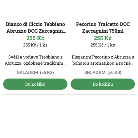
Bianco di Ciccio Tebbiano
Pecorino Tralcetto DOC
Abruzzo DOC Zaccagnini
Zaccagnini 750ml
255 Kč
750ml
255 Kč
Měrná
Měrná
255 Kč / 1 ks
255 Kč / 1 ks
cena:
cena:
Svěží a voňavé Trebbiano z
Elegantní Pecorino z Abruzza s
Abruzza, ozdobené tradičním...
bohatou aromatikou a ručně...
SKLADEM
(>5 KS)
SKLADEM
(>5 KS)
Do košíku
Do košíku