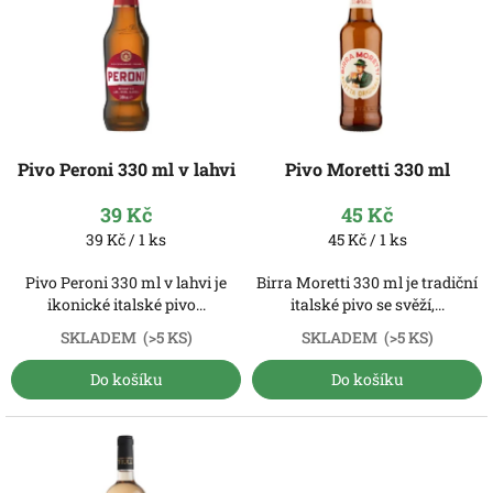
p
i
s
p
r
o
d
Pivo Peroni 330 ml v lahvi
Pivo Moretti 330 ml
u
k
39 Kč
45 Kč
t
Měrná
Měrná
39 Kč / 1 ks
45 Kč / 1 ks
ů
cena:
cena:
Pivo Peroni 330 ml v lahvi je
Birra Moretti 330 ml je tradiční
ikonické italské pivo...
italské pivo se svěží,...
SKLADEM
(>5 KS)
SKLADEM
(>5 KS)
Do košíku
Do košíku