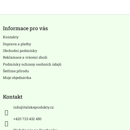
á
o
d
v
a
á
c
Z
n
í
á
í
p
Informace pro vás
p
r
a
Kontakty
v
t
k
Doprava a platby
í
y
Obchodní podmínky
v
Reklamace a vrácení zboží
ý
Podmínky ochrany osobních údajů
p
i
Šetříme přírodu
s
Moje objednávka
u
Kontakt
info
@
italskeprodukty.cz
+420 723 432 450
Sledujte nás na Facebooku