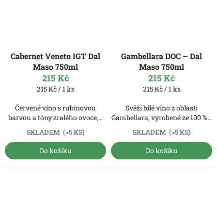
Cabernet Veneto IGT Dal
Gambellara DOC – Dal
Maso 750ml
Maso 750ml
215 Kč
215 Kč
Měrná
Měrná
215 Kč / 1 ks
215 Kč / 1 ks
cena:
cena:
Červené víno s rubínovou
Svěží bílé víno z oblasti
barvou a tóny zralého ovoce,...
Gambellara, vyrobené ze 100 %...
SKLADEM
(>5 KS)
SKLADEM
(>5 KS)
Do košíku
Do košíku