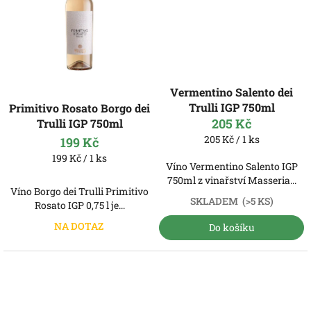
Vermentino Salento dei
Trulli IGP 750ml
Primitivo Rosato Borgo dei
205 Kč
Trulli IGP 750ml
Měrná
205 Kč / 1 ks
199 Kč
cena:
Měrná
199 Kč / 1 ks
Víno Vermentino Salento IGP
cena:
750ml z vinařství Masseria...
Víno Borgo dei Trulli Primitivo
SKLADEM
(>5 KS)
Rosato IGP 0,75 l je...
NA DOTAZ
Do košíku