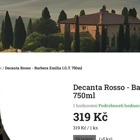
e
/
Decanta Rosso - Barbera Emilia I.G.T. 750ml
Decanta Rosso - Ba
750ml
Průměrné
1 hodnocení
Podrobnosti hodnoc
hodnocení
319 Kč
produktu
je
Měrná
319 Kč / 1 ks
5,0
cena:
z
Skladem
(>5 ks)