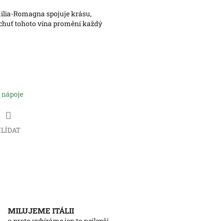
ilia-Romagna spojuje krásu,
 chuť tohoto vína promění každý
 nápoje
LÍDAT
MILUJEME ITÁLII
a proto vybíráme jen to nejlepší