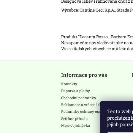
Designová lahev i rafinovaná chuť z ně
Výrobce
: Cantine Ceci S.p.A., Strada 
Produkt "Decanta Rosso - Barbera Emi
Nezapomeňte nás sledovat také na
Více o italských vínech se můžete d
Z
á
Informace pro vás
p
a
Kontakty
t
Doprava a platby
í
Obchodní podmínky
Reklamace a vrácení zboží
Tento web 
Podmínky ochrany osobních údajů
procházení
Šetříme přírodu
jejich použ
Moje objednávka