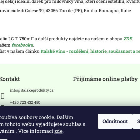
j dělají ideální dárek pro milovníky vína, kteří ocení estetiku, kvalitu
Provinciale di Golese 99, 43056 Torrile (PR), Emilia‑Romagna, Itálie
lia I.G.T. 750ml" a další produkty najdete na našem e-shopu
ZDE
.
 našem
facebooku
.
očíst v našem článku
Italské víno - rozdělení, historie, současnost a 
Kontakt
Přijímáme online platby
info
@
italskeprodukty.cz
+420 723 432 450
Sledujte nás na Facebooku
používá soubory cookie. Dalším
Odmítnout
S
m tohoto webu vyjadřujete souhlas s
íváním.. Více informací
zde
.