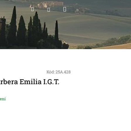
Nákupní
Hledat
Přihlášení
košík
Kód:
25A.428
rbera Emilia I.G.T.
ení