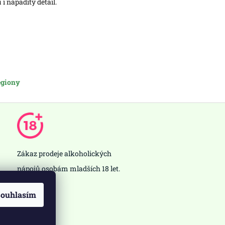
 i nápaditý detail.
regiony
Zákaz prodeje alkoholických
nápojů osobám mladších 18 let.
ouhlasím