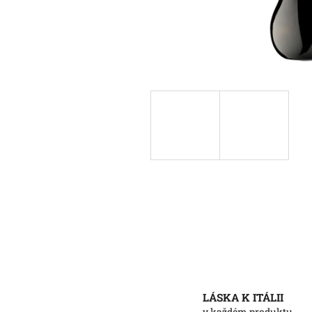
LÁSKA K ITÁLII
v každém produktu