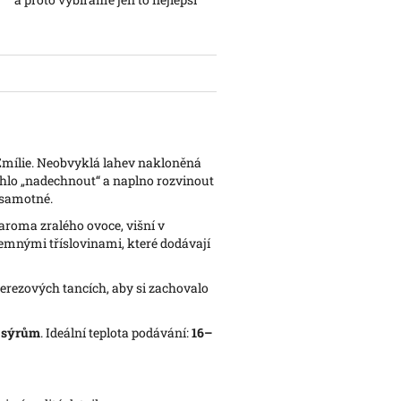
 Emílie. Neobvyklá lahev nakloněná
mohlo „nadechnout“ a naplno rozvinout
 samotné.
roma zralého ovoce, višní v
jemnými tříslovinami, které dodávají
 nerezových tancích, aby si zachovalo
 sýrům
. Ideální teplota podávání:
16–