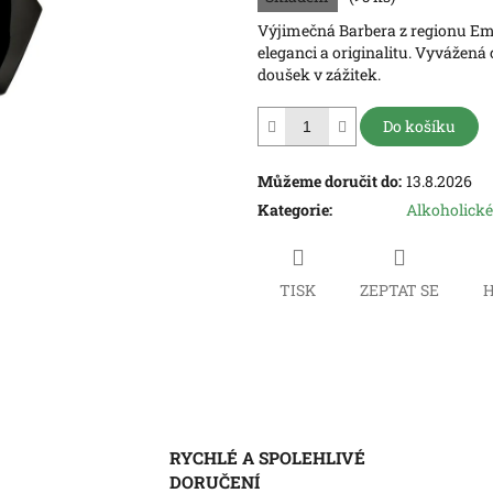
5
Výjimečná Barbera z regionu Em
hvězdiček.
eleganci a originalitu. Vyvážená
doušek v zážitek.
Do košíku
Můžeme doručit do:
13.8.2026
Kategorie
:
Alkoholické
TISK
ZEPTAT SE
H
RYCHLÉ A SPOLEHLIVÉ
DORUČENÍ