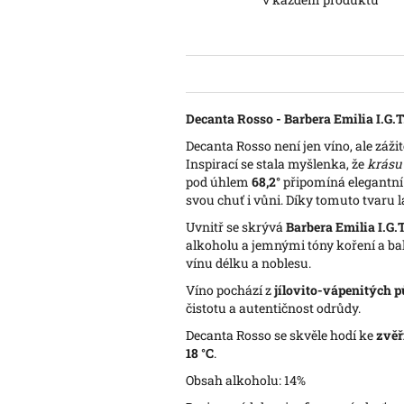
Decanta Rosso - Barbera Emilia I.G.T
Decanta Rosso není jen víno, ale zážit
Inspirací se stala myšlenka, že
krásu 
pod úhlem
68,2°
připomíná elegantn
svou chuť i vůni. Díky tomuto tvaru
Uvnitř se skrývá
Barbera Emilia I.G.T
alkoholu a jemnými tóny koření a bal
vínu délku a noblesu.
Víno pochází z
jílovito-vápenitých 
čistotu a autentičnost odrůdy.
Decanta Rosso se skvěle hodí ke
zvěř
18 °C
.
Obsah alkoholu: 14%