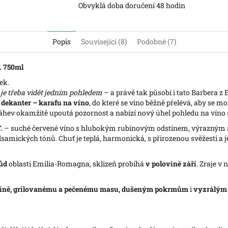
Obvyklá doba doručení 48 hodin
Popis
Související (8)
Podobné (7)
. 750ml
ek.
je třeba vidět jedním pohledem
– a právě tak působí i tato Barbera z
í
dekanter – karafu na víno
, do které se víno běžně přelévá, aby se 
 láhev okamžitě upoutá pozornost a nabízí nový úhel pohledu na víno
.
– suché červené víno s hlubokým rubínovým odstínem, výrazným a
samických tónů. Chuť je teplá, harmonická, s přirozenou svěžestí a 
půd
oblasti Emilia-Romagna, sklizeň probíhá
v polovině září
. Zraje v
ině, grilovanému a pečenému masu, dušeným pokrmům
i
vyzrálým