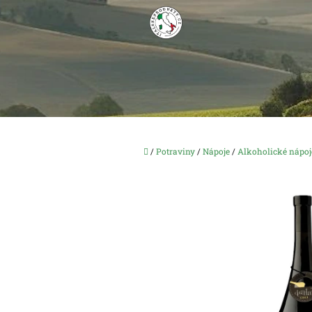
Přejít
na
obsah
Domů
/
Potraviny
/
Nápoje
/
Alkoholické nápoj