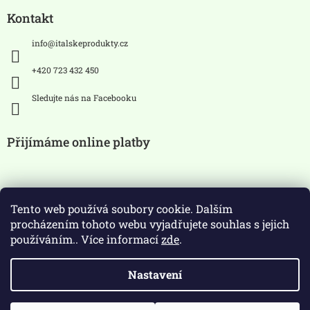
Kontakt
info
@
italskeprodukty.cz
+420 723 432 450
Sledujte nás na Facebooku
Přijímáme online platby
Tento web používá soubory cookie. Dalším
procházením tohoto webu vyjadřujete souhlas s jejich
používáním.. Více informací
zde
.
Zákaz prodeje alkoholických
Nastavení
nápojů osobám mladších 18 let.