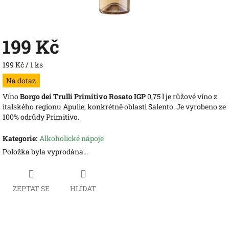
199 Kč
Měrná
199 Kč / 1 ks
cena:
Na dotaz
Víno
Borgo dei Trulli Primitivo Rosato IGP
0,75 l je růžové víno z
italského regionu Apulie, konkrétně oblasti Salento. Je vyrobeno ze
100% odrůdy Primitivo.
Kategorie
:
Alkoholické nápoje
Položka byla vyprodána…
ZEPTAT SE
HLÍDAT