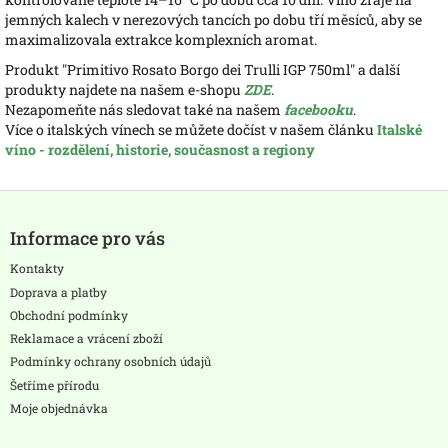
jemných kalech v nerezových tancích po dobu tří měsíců, aby se
maximalizovala extrakce komplexních aromat.
Produkt "Primitivo Rosato Borgo dei Trulli IGP 750ml" a další
produkty najdete na našem e-shopu
ZDE
.
Nezapomeňte nás sledovat také na našem
facebooku
.
Více o italských vínech se můžete dočíst v našem článku
Italské
víno - rozdělení, historie, současnost a regiony
Z
á
Informace pro vás
p
a
Kontakty
t
Doprava a platby
í
Obchodní podmínky
Reklamace a vrácení zboží
Podmínky ochrany osobních údajů
Šetříme přírodu
Moje objednávka