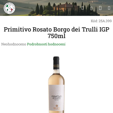
Přejít
Nák
Hledat
na
Přihlášen
obsah
koší
Kód:
25A.399
Primitivo Rosato Borgo dei Trulli IGP
750ml
Průměrné
Neohodnoceno
Podrobnosti hodnocení
hodnocení
produktu
je
0,0
z
5
hvězdiček.