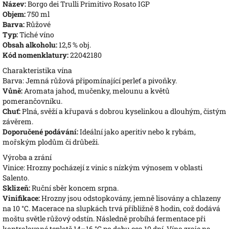
Název:
Borgo dei Trulli Primitivo Rosato IGP
Objem:
750 ml
Barva:
Růžové
Typ:
Tiché víno
Obsah alkoholu:
12,5 % obj.
Kód nomenklatury:
22042180
Charakteristika vína
Barva: Jemná růžová připomínající perleť a pivoňky.
Vůně:
Aromata jahod, mučenky, melounu a květů
pomerančovníku.
Chuť:
Plná, svěží a křupavá s dobrou kyselinkou a dlouhým, čistým
závěrem.
Doporučené podávání:
Ideální jako aperitiv nebo k rybám,
mořským plodům či drůbeži.
Výroba a zrání
Vinice: Hrozny pocházejí z vinic s nízkým výnosem v oblasti
Salento.
Sklizeň:
Ruční sběr koncem srpna.
Vinifikace:
Hrozny jsou odstopkovány, jemně lisovány a chlazeny
na 10 °C. Macerace na slupkách trvá přibližně 8 hodin, což dodává
moštu světle růžový odstín. Následně probíhá fermentace při
kontrolované teplotě 14–16 °C po dobu cca 10 dní. Víno zraje na