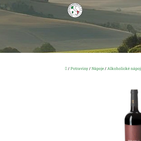
Přejít
na
obsah
Domů
/
Potraviny
/
Nápoje
/
Alkoholické nápoj