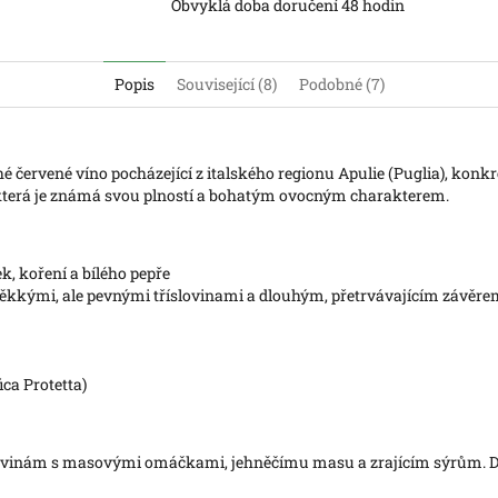
Obvyklá doba doručení 48 hodin
Popis
Související (8)
Podobné (7)
ché červené víno pocházející z italského regionu Apulie (Puglia), konk
 která je známá svou plností a bohatým ovocným charakterem.
k, koření a bílého pepře
měkkými, ale pevnými tříslovinami a dlouhým, přetrvávajícím závěr
ica Protetta)
ěstovinám s masovými omáčkami, jehněčímu masu a zrajícím sýrům. D