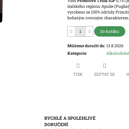
Víno
Primitivo Trulli IGP
0,75 l 
hvězdiček.
italského regionu Apulie (Puglia)
vyrobeno ze 100% odrůdy Primitiv
bohatým ovocným charakterem
Do košíku
Můžeme doručit do:
13.8.2026
Kategorie
:
Alkoholické
TISK
ZEPTAT SE
H
RYCHLÉ A SPOLEHLIVÉ
DORUČENÍ