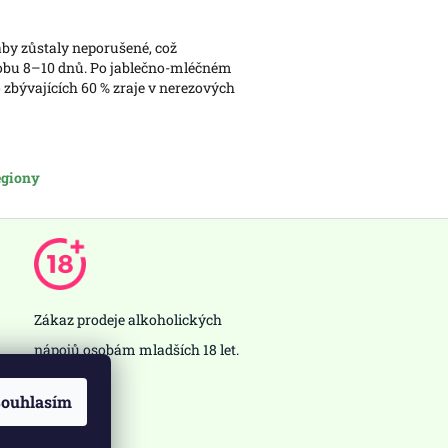
 aby zůstaly neporušené, což
 dobu 8–10 dnů. Po jablečno-mléčném
 zbývajících 60 % zraje v nerezových
regiony
Zákaz prodeje alkoholických
nápojů osobám mladších 18 let.
ouhlasím