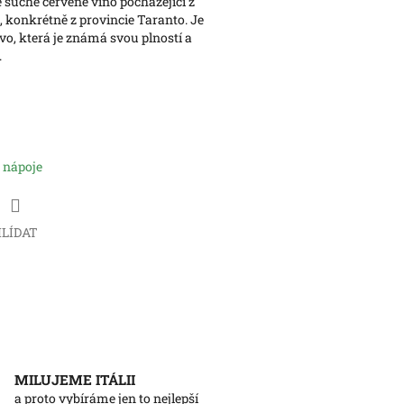
je suché červené víno pocházející z
, konkrétně z provincie Taranto. Je
o, která je známá svou plností a
.
 nápoje
LÍDAT
MILUJEME ITÁLII
a proto vybíráme jen to nejlepší