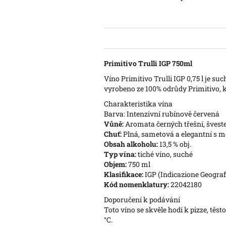
Primitivo Trulli IGP 750ml
Víno Primitivo Trulli IGP 0,75 l je su
vyrobeno ze 100% odrůdy Primitivo,
Charakteristika vína
Barva: Intenzivní rubínově červená
Vůně:
Aromata černých třešní, šveste
Chuť:
Plná, sametová a elegantní s 
Obsah alkoholu:
13,5 % obj.
Typ vína:
tiché víno, suché
Objem:
750 ml
Klasifikace:
IGP (Indicazione Geograf
Kód nomenklatury:
22042180
Doporučení k podávání
Toto víno se skvěle hodí k pizze, t
°C.