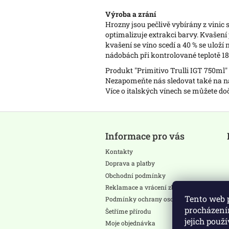
Výroba a zrání
Hrozny jsou pečlivě vybírány z vinic 
optimalizuje extrakci barvy. Kvašen
kvašení se víno scedí a 40 % se ulož
nádobách při kontrolované teplotě 18
Produkt "Primitivo Trulli IGT 750ml
Nezapomeňte nás sledovat také na
Více o italských vínech se můžete d
Z
á
Informace pro vás
p
a
Kontakty
t
Doprava a platby
í
Obchodní podmínky
Reklamace a vrácení zboží
Tento web 
Podmínky ochrany osobních údajů
procházení
Šetříme přírodu
jejich použ
Moje objednávka