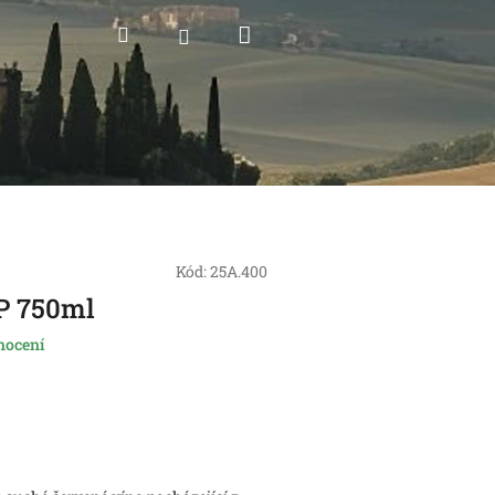
Nákupní
Hledat
Přihlášení
košík
Kód:
25A.400
GP 750ml
nocení