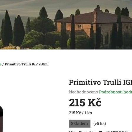
e
/
Primitivo Trulli IGP 750ml
Primitivo Trulli I
Průměrné
Neohodnoceno
Podrobnosti hod
hodnocení
215 Kč
produktu
je
Měrná
215 Kč / 1 ks
0,0
cena:
z
Skladem
(>5 ks)
5