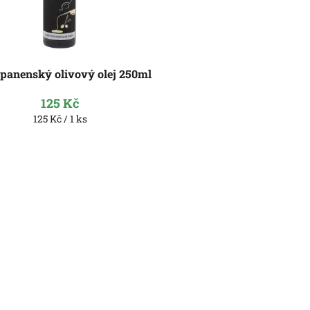
 panenský olivový olej 250ml
125 Kč
Měrná
125 Kč / 1 ks
cena: