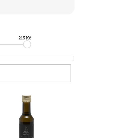
215
Kč