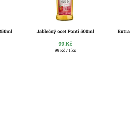
 250ml
Jablečný ocet Ponti 500ml
Extra
99 Kč
Měrná
99 Kč / 1 ks
cena: