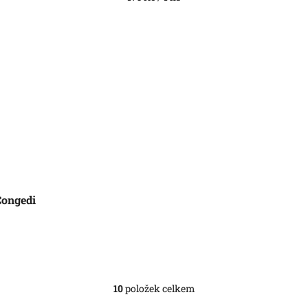
cena:
Congedi
10
položek celkem
O
v