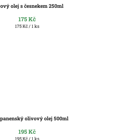
vový olej s česnekem 250ml
175 Kč
Měrná
175 Kč / 1 ks
cena:
 panenský olivový olej 500ml
195 Kč
Měrná
195 Kč / 1 ks