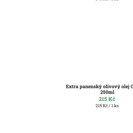
cena:
Extra panenský olivový olej 
250ml
215 Kč
Měrná
215 Kč / 1 ks
cena: