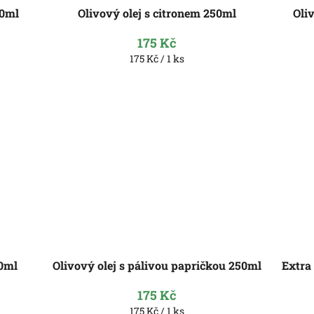
50ml
Olivový olej s citronem 250ml
Oli
175 Kč
Měrná
175 Kč / 1 ks
cena:
50ml
Olivový olej s pálivou papričkou 250ml
Extra
175 Kč
Měrná
175 Kč / 1 ks