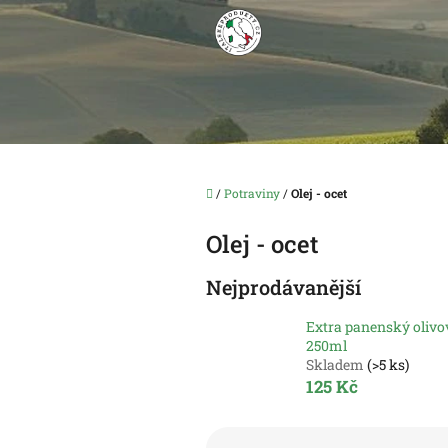
Přejít
na
obsah
Domů
/
Potraviny
/
Olej - ocet
Olej - ocet
Nejprodávanější
Extra panenský olivov
250ml
Skladem
(>5 ks)
125 Kč
Ř