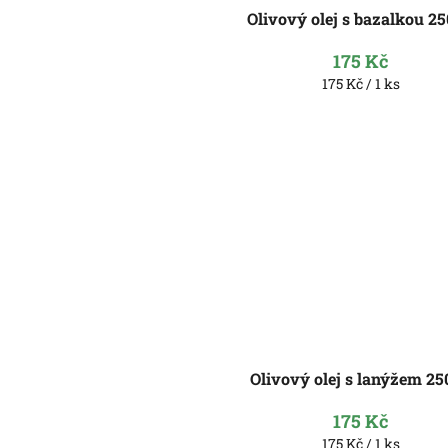
Olivový olej s bazalkou 2
175 Kč
Měrná
175 Kč / 1 ks
cena:
Olivový olej s lanýžem 2
175 Kč
Měrná
175 Kč / 1 ks