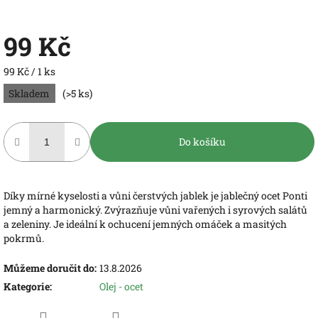
99 Kč
Měrná
99 Kč / 1 ks
cena:
Skladem
(>5 ks)
Do košíku
Díky mírné kyselosti a vůni čerstvých jablek je jablečný ocet Ponti
jemný a harmonický. Zvýrazňuje vůni vařených i syrových salátů
a zeleniny. Je ideální k ochucení jemných omáček a masitých
pokrmů.
Můžeme doručit do:
13.8.2026
Kategorie
:
Olej - ocet