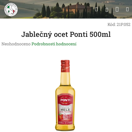
Přejít
Nák
Hledat
na
Přihlášen
obsah
koší
Kód:
21P.052
Jablečný ocet Ponti 500ml
Průměrné
Neohodnoceno
Podrobnosti hodnocení
hodnocení
produktu
je
0,0
z
5
hvězdiček.