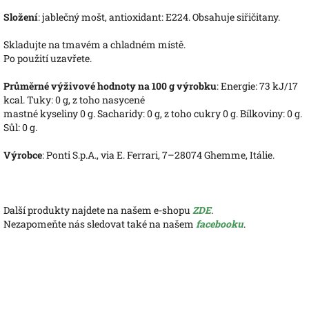
Složení
: jablečný mošt, antioxidant: E224. Obsahuje siřičitany.
Skladujte na tmavém a chladném místě.
Po použití uzavřete.
Průměrné výživové hodnoty na 100 g výrobku
: Energie: 73 kJ/17
kcal. Tuky: 0 g, z toho nasycené
mastné kyseliny 0 g. Sacharidy: 0 g, z toho cukry 0 g. Bílkoviny: 0 g.
Sůl: 0 g.
Výrobce
: Ponti S.p.A., via E. Ferrari, 7–28074 Ghemme, Itálie.
Další produkty najdete na našem e-shopu
ZDE
.
Nezapomeňte nás sledovat také na našem
facebooku
.