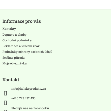
Z
á
Informace pro vás
p
a
Kontakty
t
Doprava a platby
í
Obchodní podmínky
Reklamace a vrácení zboží
Podmínky ochrany osobních údajů
Šetříme přírodu
Moje objednávka
Kontakt
info
@
italskeprodukty.cz
+420 723 432 450
Sledujte nás na Facebooku