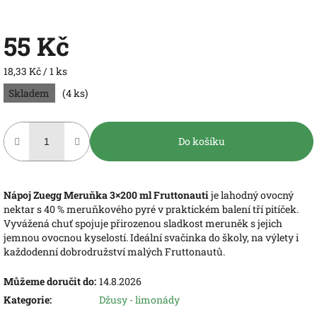
55 Kč
Měrná
18,33 Kč / 1 ks
cena:
Skladem
(4 ks)
Do košíku
Nápoj Zuegg Meruňka 3×200 ml Fruttonauti
je lahodný ovocný
nektar s 40 % meruňkového pyré v praktickém balení tří pitíček.
Vyvážená chuť spojuje přirozenou sladkost meruněk s jejich
jemnou ovocnou kyselostí. Ideální svačinka do školy, na výlety i
každodenní dobrodružství malých Fruttonautů.
Můžeme doručit do:
14.8.2026
Kategorie
:
Džusy - limonády