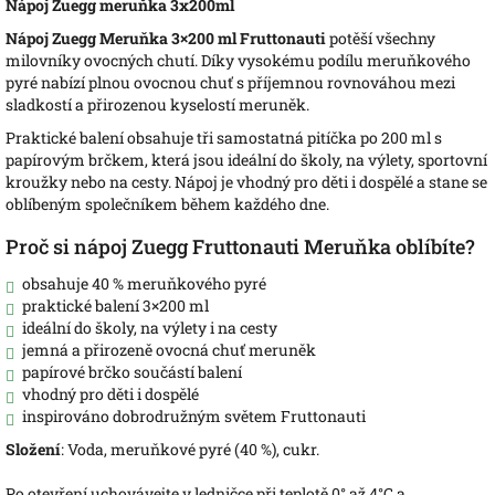
Nápoj Zuegg meruňka 3x200ml
Nápoj Zuegg Meruňka 3×200 ml
Fruttonauti
potěší všechny
milovníky ovocných chutí. Díky vysokému podílu meruňkového
pyré nabízí plnou ovocnou chuť s příjemnou rovnováhou mezi
sladkostí a přirozenou kyselostí meruněk.
Praktické balení obsahuje tři samostatná pitíčka po 200 ml s
papírovým brčkem, která jsou ideální do školy, na výlety, sportovní
kroužky nebo na cesty. Nápoj je vhodný pro děti i dospělé a stane se
oblíbeným společníkem během každého dne.
Proč si nápoj Zuegg Fruttonauti Meruňka oblíbíte?
obsahuje 40 % meruňkového pyré
praktické balení 3×200 ml
ideální do školy, na výlety i na cesty
jemná a přirozeně ovocná chuť meruněk
papírové brčko součástí balení
vhodný pro děti i dospělé
inspirováno dobrodružným světem Fruttonauti
Složení
: Voda, meruňkové pyré (40 %), cukr.
Po otevření uchovávejte v ledničce při teplotě 0° až 4°C a