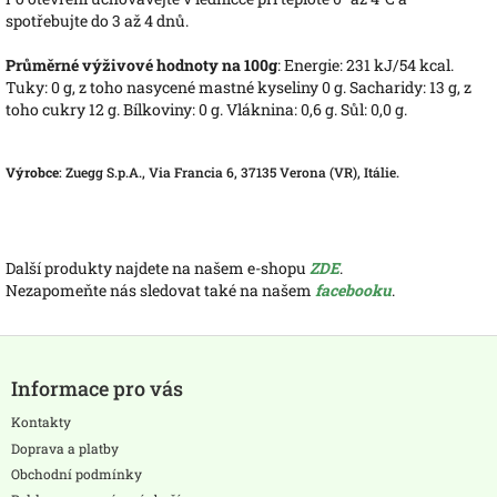
spotřebujte do 3 až 4 dnů.
Průměrné výživové hodnoty na 100g
: Energie: 231 kJ/54 kcal.
Tuky: 0 g, z toho nasycené mastné kyseliny 0 g. Sacharidy: 13 g, z
toho cukry 12 g. Bílkoviny: 0 g. Vláknina: 0,6 g. Sůl: 0,0 g.
Výrobce
: Zuegg S.p.A., Via Francia 6, 37135 Verona (VR), Itálie.
Další produkty najdete na našem e-shopu
ZDE
.
Nezapomeňte nás sledovat také na našem
facebooku
.
Z
á
Informace pro vás
p
a
Kontakty
t
Doprava a platby
í
Obchodní podmínky