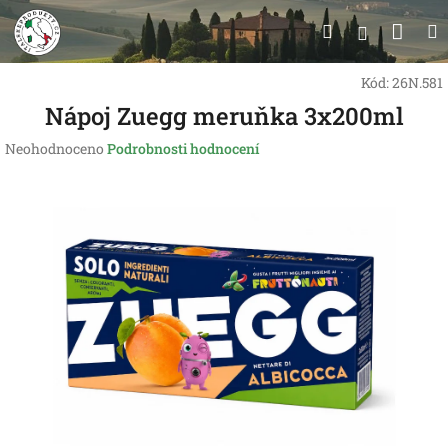
Přejít
Nák
Hledat
na
Přihlášen
obsah
koší
Kód:
26N.581
Nápoj Zuegg meruňka 3x200ml
Průměrné
Neohodnoceno
Podrobnosti hodnocení
hodnocení
produktu
je
0,0
z
5
hvězdiček.