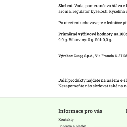
Složení
: Voda, pomerančová šťáva z k
aroma, regulátor kyselosti: kyselina 
Po otevření uchovávejte v ledničce při
Průměrné výživové hodnoty na 100
9,9 g. Bílkoviny: 0 g. Sůl: 0,0 g.
Výrobce
: Zuegg S.p.A., Via Francia 6, 37135
Další produkty najdete na našem e-
Nezapomeňte nás sledovat také na
Z
á
Informace pro vás
p
a
Kontakty
t
Doprava a platby