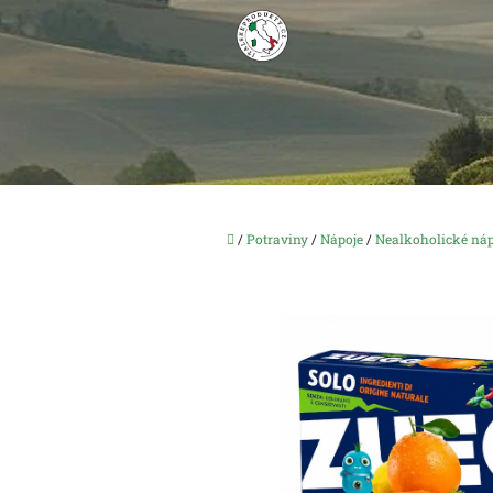
Přejít
na
obsah
Domů
/
Potraviny
/
Nápoje
/
Nealkoholické náp