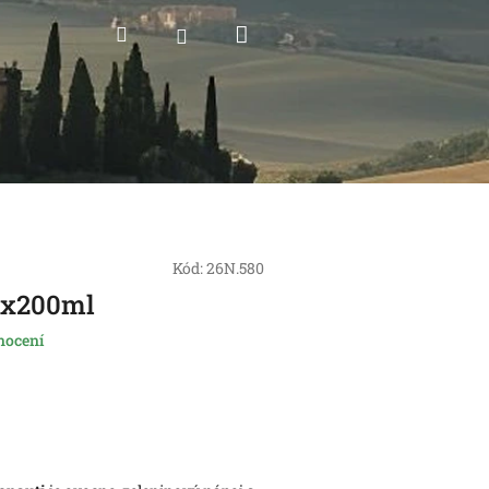
Nákupní
Hledat
Přihlášení
košík
Kód:
26N.580
3x200ml
nocení