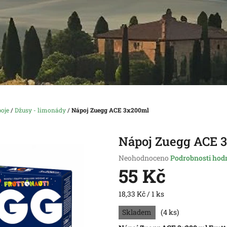
oje
/
Džusy - limonády
/
Nápoj Zuegg ACE 3x200ml
Nápoj Zuegg ACE 
Průměrné
Neohodnoceno
Podrobnosti hod
hodnocení
55 Kč
produktu
je
Měrná
18,33 Kč / 1 ks
0,0
cena:
z
Skladem
(4 ks)
5