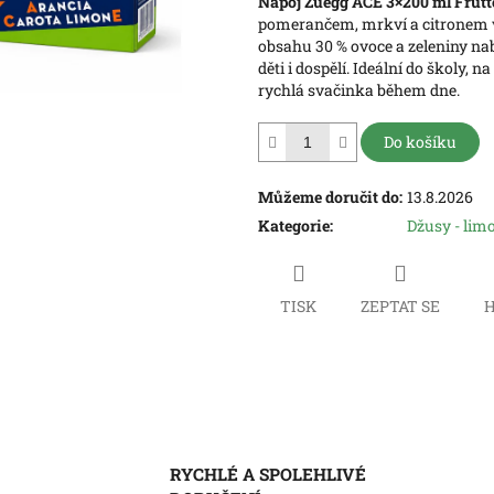
Nápoj Zuegg ACE 3×200 ml
Frutt
hvězdiček.
pomerančem, mrkví a citronem v 
obsahu 30 % ovoce a zeleniny nabí
děti i dospělí. Ideální do školy, n
rychlá svačinka během dne.
Do košíku
Můžeme doručit do:
13.8.2026
Kategorie
:
Džusy - lim
TISK
ZEPTAT SE
H
RYCHLÉ A SPOLEHLIVÉ