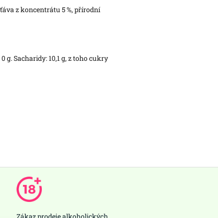
ťáva z koncentrátu 5 %, přírodní
0 g. Sacharidy: 10,1 g, z toho cukry
Zákaz prodeje alkoholických