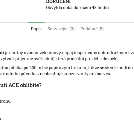
DORUČENÍ
Obvyklá doba doručení 48 hodin
Popis
Související (3)
Podobné (8)
ti
je chutný ovocno-zeleninový nápoj inspirovaný dobrodružným sv
tváří příjemně svěží chuť, která je ideální pro děti i dospělé.
atná pitíčka po 200 ml se papírovým brčkem, takže se skvěle hodí do 
í přírodního původu a neobsahuje konzervanty ani barviva.
uti ACE oblíbíte?
tronu
y