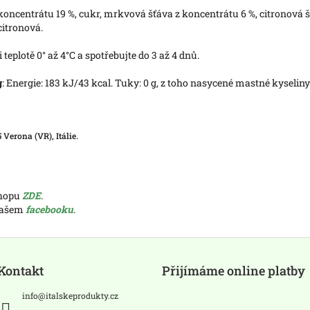
oncentrátu 19 %, cukr, mrkvová šťáva z koncentrátu 6 %, citronová š
citronová.
 teplotě 0° až 4°C a spotřebujte do 3 až 4 dnů.
g
: Energie: 183 kJ/43 kcal. Tuky: 0 g, z toho nasycené mastné kyseliny 
 Verona (VR), Itálie.
shopu
ZDE
.
 našem
facebooku
.
Kontakt
Přijímáme online platby
info
@
italskeprodukty.cz