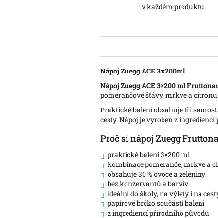
v každém produktu
Nápoj Zuegg ACE 3x200ml
Nápoj Zuegg ACE 3×200 ml
Fruttonau
pomerančové šťávy, mrkve a citronu vy
Praktické balení obsahuje tři samost
cesty. Nápoj je vyroben z ingredienc
Proč si nápoj Zuegg Fruttona
praktické balení 3×200 ml
kombinace pomeranče, mrkve a ci
obsahuje 30 % ovoce a zeleniny
bez konzervantů a barviv
ideální do školy, na výlety i na cest
papírové brčko součástí balení
z ingrediencí přírodního původu