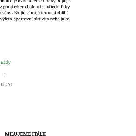
onauti
je ovocno-zeleninový nápoj s
praktickém balení tří pitíček. Díky
zí osvěžující chuť, kterou si oblíbí
a výlety, sportovní aktivity nebo jako
onády
LÍDAT
MILUJEME ITÁLII