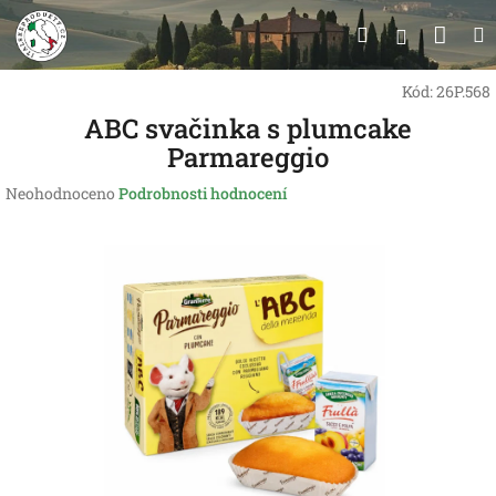
Přejít
Nák
Hledat
na
Přihlášen
obsah
koší
Kód:
26P.568
ABC svačinka s plumcake
Parmareggio
Průměrné
Neohodnoceno
Podrobnosti hodnocení
hodnocení
produktu
je
0,0
z
5
hvězdiček.