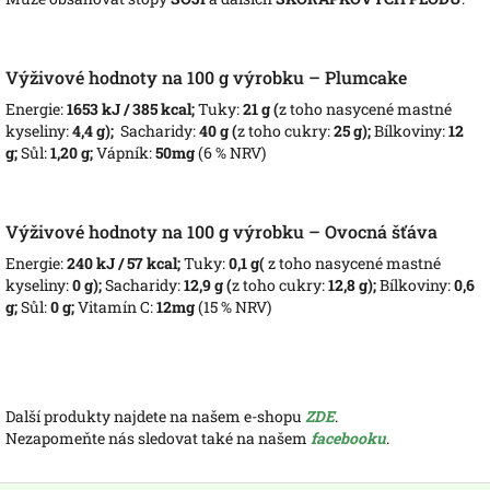
Výživové hodnoty na 100 g výrobku – Plumcake
Energie:
1653 kJ / 385 kcal;
Tuky:
21 g (
z toho nasycené mastné
kyseliny:
4,4 g);
Sacharidy:
40 g (
z toho cukry:
25 g);
Bílkoviny:
12
g;
Sůl:
1,20 g;
Vápník:
50mg
(6 % NRV)
Výživové hodnoty na 100 g výrobku – Ovocná šťáva
Energie:
240 kJ / 57 kcal;
Tuky:
0,1 g(
z toho nasycené mastné
kyseliny:
0 g);
Sacharidy:
12,9 g (
z toho cukry:
12,8 g);
Bílkoviny:
0,6
g;
Sůl:
0 g;
Vitamín C:
12mg
(15 % NRV)
Další produkty najdete na našem e-shopu
ZDE
.
Nezapomeňte nás sledovat také na našem
facebooku
.