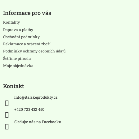
Z
á
Informace pro vás
p
a
Kontakty
t
Doprava a platby
í
Obchodní podmínky
Reklamace a vrácení zboží
Podmínky ochrany osobních údajů
Šetříme přírodu
Moje objednávka
Kontakt
info
@
italskeprodukty.cz
+420 723 432 450
Sledujte nás na Facebooku