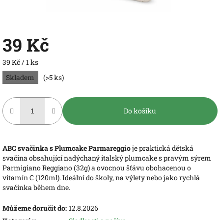
39 Kč
Měrná
39 Kč / 1 ks
cena:
Skladem
(>5 ks)
Do košíku
ABC svačinka s Plumcake Parmareggio
je praktická dětská
svačina obsahující nadýchaný italský plumcake s pravým sýrem
Parmigiano Reggiano (32g) a ovocnou šťávu obohacenou o
vitamín C (120ml). Ideální do školy, na výlety nebo jako rychlá
svačinka během dne.
Můžeme doručit do:
12.8.2026