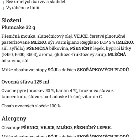
Bez umělých barviv a sladidel
Vyráběno v Itálii
Složení
Plumcake 32 g
Pšeničná mouka, slunečnicový olej,
VEJCE
, čerstvé plnotučné
pasterizované
MLÉKO
, sýr Parmigiano Reggiano DOP 5 % (
MLÉKO
,
sůl, syřidlo),
PŠENIČNÁ
bílkovina,
PŠENIČNÝ
lepek, kypřicí látky
(E450, E500, E503), aroma, glukózo-fruktózový sirup,
MLÉČNÁ
bílkovina, sůl.
Může obsahovat stopy
SÓJI
a dalších
SKOŘÁPKOVÝCH PLODŮ
.
Ovocná šťáva 125 ml
Ovocné pyré (broskev 50 %, banán 4 %), hroznová šťáva z
koncentrátu, šťáva z barbadoské třešně, vitamín C.
Obsah ovocných složek: 100 %.
Alergeny
Obsahuje
PŠENICI
,
VEJCE
,
MLÉKO
,
PŠENIČNÝ LEPEK
.
Může obsahovat stopy
SÓJI
a dalších
SKOŘÁPKOVÝCH PLODŮ
.