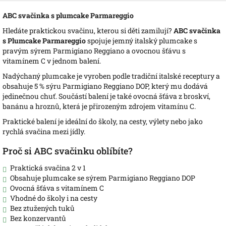
ABC svačinka s plumcake Parmareggio
Hledáte praktickou svačinu, kterou si děti zamilují?
ABC svačinka
s Plumcake Parmareggio
spojuje jemný italský plumcake s
pravým sýrem Parmigiano Reggiano a ovocnou šťávu s
vitamínem C v jednom balení.
Nadýchaný plumcake je vyroben podle tradiční italské receptury a
obsahuje 5 % sýru Parmigiano Reggiano DOP, který mu dodává
jedinečnou chuť. Součástí balení je také ovocná šťáva z broskví,
banánu a hroznů, která je přirozeným zdrojem vitamínu C.
Praktické balení je ideální do školy, na cesty, výlety nebo jako
rychlá svačina mezi jídly.
Proč si ABC svačinku oblíbíte?
Praktická svačina 2 v 1
Obsahuje plumcake se sýrem Parmigiano Reggiano DOP
Ovocná šťáva s vitamínem C
Vhodné do školy i na cesty
Bez ztužených tuků
Bez konzervantů