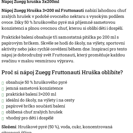
Nápoj Zuegg hruška 3x200ml
Nápoj Zuegg Hruška 3×200 ml Fruttonauti
nabízí lahodnou chuť
zralých hrušek v podobě ovocného nektaru s vysokým podílem
ovoce. Díky 50 % hruškového pyré má příjemně sametovou
konzistenci a plnou ovocnou chuť, kterou si oblíbí děti i dospělí.
Praktické balení obsahuje tři samostatná pitíčka po 200 ml s
papírovým brčkem. Skvěle se hodí do školy, na výlety, sportovní
aktivity nebo jako rychlé osvěžení během dne. Inspirací pro tento
nápoj je dobrodružný svět Fruttonauti, který proměňuje každou
svačinu v malou vesmírnou výpravu.
Proč si nápoj Zuegg Fruttonauti Hruška oblíbíte?
obsahuje 50 % hruškového pyré
jemná sametová konzistence
praktické balení 3×200 ml
ideální do školy, na výlety i na cesty
papírové brčko součástí balení
oblíbená chuť zralých hrušek
vhodný pro děti i dospělé
Složení
: Hruškové pyré (50 %), voda, cukr, koncentrovaná
citronová šťáva.