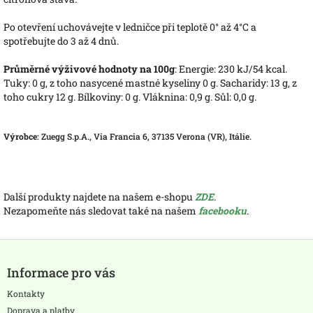
Po otevření uchovávejte v ledničce při teplotě 0° až 4°C a
spotřebujte do 3 až 4 dnů.
Průměrné výživové hodnoty na 100g
: Energie: 230 kJ/54 kcal.
Tuky: 0 g, z toho nasycené mastné kyseliny 0 g. Sacharidy: 13 g, z
toho cukry 12 g. Bílkoviny: 0 g. Vláknina: 0,9 g. Sůl: 0,0 g.
Výrobce
: Zuegg S.p.A., Via Francia 6, 37135 Verona (VR), Itálie.
Další produkty najdete na našem e-shopu
ZDE
.
Nezapomeňte nás sledovat také na našem
facebooku
.
Z
á
Informace pro vás
p
a
Kontakty
t
Doprava a platby