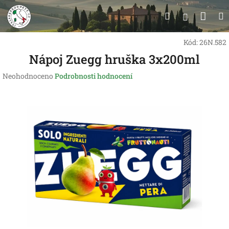
Přejít
Nák
Hledat
na
Přihlášen
obsah
koší
Kód:
26N.582
Nápoj Zuegg hruška 3x200ml
Průměrné
Neohodnoceno
Podrobnosti hodnocení
hodnocení
produktu
je
0,0
z
5
hvězdiček.