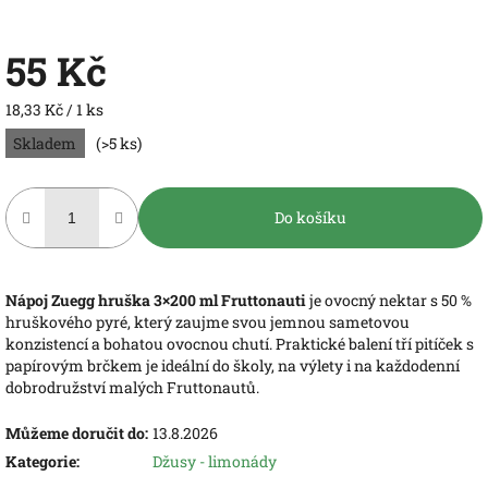
55 Kč
Měrná
18,33 Kč / 1 ks
cena:
Skladem
(>5 ks)
Do košíku
Nápoj Zuegg hruška 3×200 ml
Fruttonauti
je ovocný nektar s 50 %
hruškového pyré, který zaujme svou jemnou sametovou
konzistencí a bohatou ovocnou chutí. Praktické balení tří pitíček s
papírovým brčkem je ideální do školy, na výlety i na každodenní
dobrodružství malých Fruttonautů.
Můžeme doručit do:
13.8.2026
Kategorie
:
Džusy - limonády