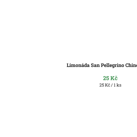
Limonáda San Pellegrino Chin
25 Kč
Měrná
25 Kč / 1 ks
cena: