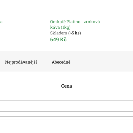
da
Omkafè Platino - zrnková
káva (1kg)
Skladem
(>5 ks)
649 Kč
Nejprodávanější
Abecedně
Cena