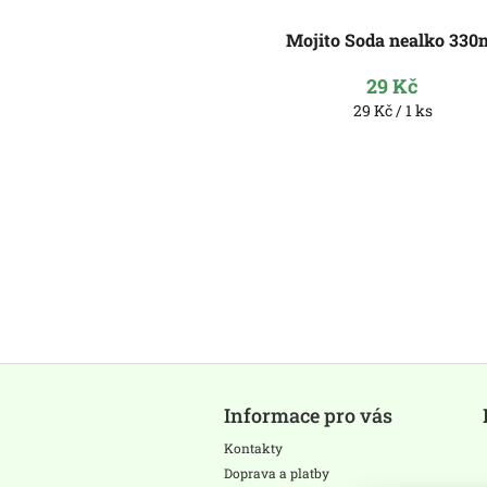
Mojito Soda nealko 330
29 Kč
Měrná
29 Kč / 1 ks
cena:
Z
á
Informace pro vás
p
a
Kontakty
t
Doprava a platby