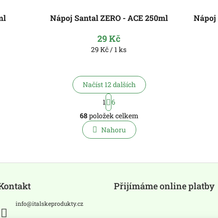
ml
Nápoj Santal ZERO - ACE 250ml
Nápoj 
29 Kč
Měrná
29 Kč / 1 ks
cena:
Načíst 12 dalších
S
1
6
t
O
r
68
položek celkem
v
á
l
Nahoru
n
á
k
o
d
v
a
á
c
n
í
í
p
Kontakt
Přijímáme online platby
r
v
info
@
italskeprodukty.cz
k