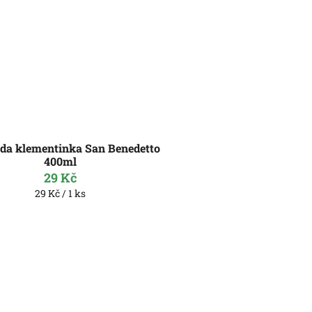
da klementinka San Benedetto
400ml
29 Kč
Měrná
29 Kč / 1 ks
cena: