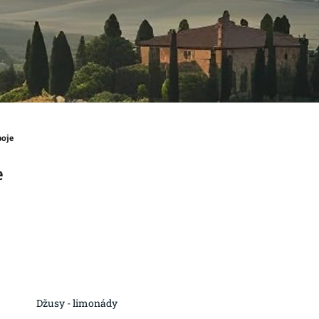
poje
e
Džusy - limonády