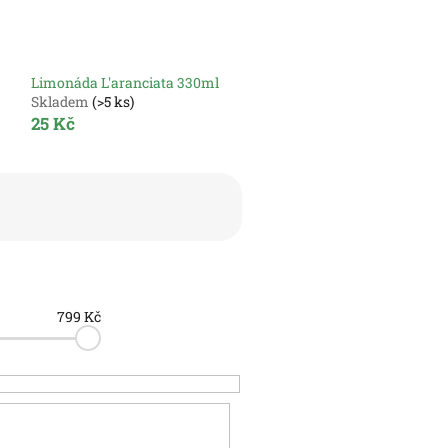
Limonáda L'aranciata 330ml
Skladem
(>5 ks)
25 Kč
799
Kč