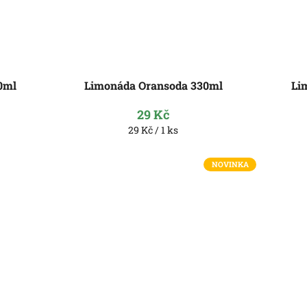
0ml
Limonáda Oransoda 330ml
Li
29 Kč
Měrná
29 Kč / 1 ks
cena:
NOVINKA