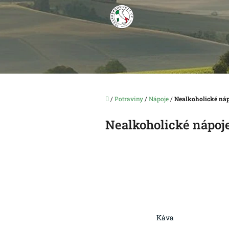
Přejít
na
obsah
Domů
/
Potraviny
/
Nápoje
/
Nealkoholické ná
Nealkoholické nápoj
Káva