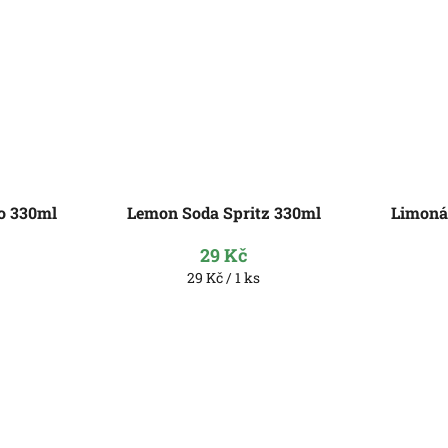
o 330ml
Lemon Soda Spritz 330ml
Limoná
29 Kč
Měrná
29 Kč / 1 ks
cena: