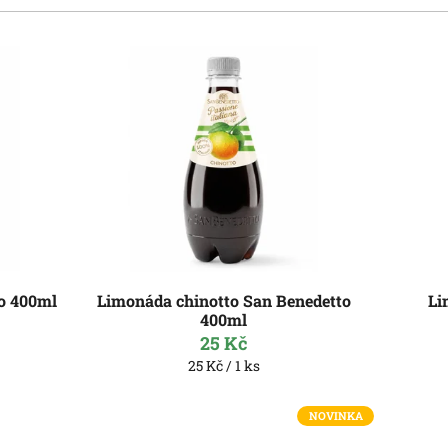
o 400ml
Limonáda chinotto San Benedetto
Li
400ml
25 Kč
Měrná
25 Kč / 1 ks
cena:
NOVINKA