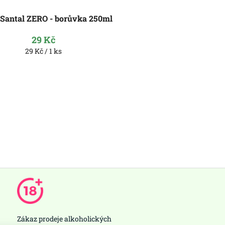
Santal ZERO - borůvka 250ml
29 Kč
Měrná
29 Kč / 1 ks
cena:
Zákaz prodeje alkoholických