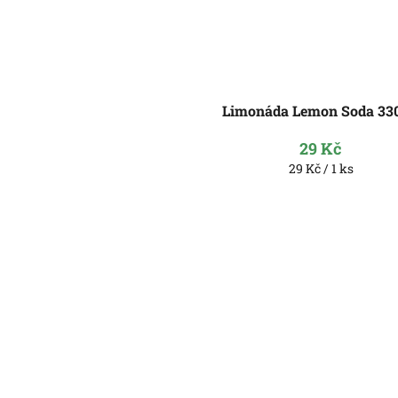
Limonáda Lemon Soda 33
29 Kč
Měrná
29 Kč / 1 ks
cena: