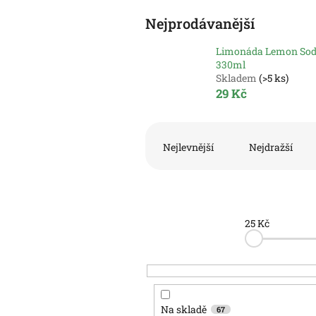
Nejprodávanější
Limonáda Lemon So
330ml
Skladem
(>5 ks)
29 Kč
Ř
a
Nejlevnější
Nejdražší
z
e
n
í
p
25
Kč
r
o
d
u
k
Na skladě
67
t