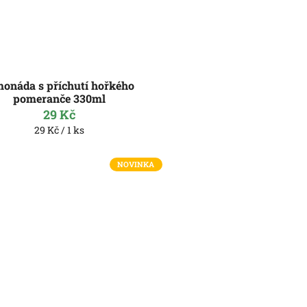
monáda s příchutí hořkého
pomeranče 330ml
29 Kč
Měrná
29 Kč / 1 ks
cena:
NOVINKA