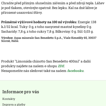
Chraňte před přímým slunečním zářením a před zdroji tepla. Láhev
je pod tlakem, otevírejte opatrně. Bez lepku. Kal na dně láhve je
přirozené usazování šťávy.
Průměrné výživové hodnoty na 100 ml výrobku
: Energie: 138
kJ/32 kcal. Tuky: 0 g, z toho nasycené mastné kyseliny 0 g.
Sacharidy: 7,8 g, z toho cukry 7,8 g. Bílkoviny: 0 g. Sůl: 0,03 g.
Výrobce
: Aqua minerale San Benedetto S.p.A., Viale Keneddy 65, 30037
Scorzè, Itálie.
Produkt "Limonáda chinotto San Benedetto 400ml" a další
produkty najdete na našem e-shopu
ZDE
.
Nezapomeňte nás sledovat také na našem
facebooku
.
Z
á
Informace pro vás
p
a
Kontakty
t
Doprava a platby