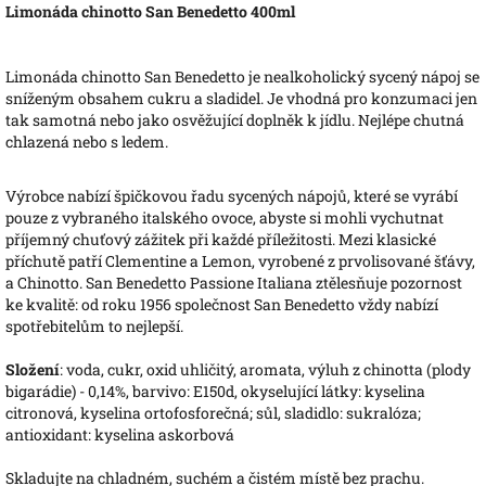
Limonáda chinotto San Benedetto 400ml
Limonáda chinotto San Benedetto je nealkoholický sycený nápoj se
sníženým obsahem cukru a sladidel. Je vhodná pro konzumaci jen
tak samotná nebo jako osvěžující doplněk k jídlu. Nejlépe chutná
chlazená nebo s ledem.
Výrobce nabízí špičkovou řadu sycených nápojů, které se vyrábí
pouze z vybraného italského ovoce, abyste si mohli vychutnat
příjemný chuťový zážitek při každé příležitosti. Mezi klasické
příchutě patří Clementine a Lemon, vyrobené z prvolisované šťávy,
a Chinotto. San Benedetto Passione Italiana ztělesňuje pozornost
ke kvalitě: od roku 1956 společnost San Benedetto vždy nabízí
spotřebitelům to nejlepší.
Složení
: voda, cukr, oxid uhličitý, aromata, výluh z chinotta (plody
bigarádie) - 0,14%, barvivo: E150d, okyselující látky: kyselina
citronová, kyselina ortofosforečná; sůl, sladidlo: sukralóza;
antioxidant: kyselina askorbová
Skladujte na chladném, suchém a čistém místě bez prachu.