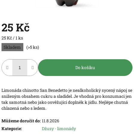
25 Kč
Měrná
25 Kč / 1 ks
cena:
Skladem
(>5 ks)
Do košíku
Limonáda chinotto San Benedetto je nealkoholický sycený nápoj se
sníženým obsahem cukru a sladidel. Je vhodná pro konzumaci jen
tak samotná nebo jako osvěžující doplněk k jídlu. Nejlépe chutná
chlazená nebo s ledem.
Můžeme doručit do:
11.8.2026
Kategorie
:
Džusy - limonády