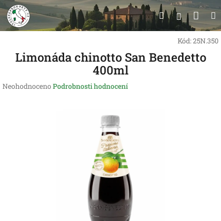
Přejít
Nák
Hledat
na
Přihlášen
obsah
koší
Kód:
25N.350
Limonáda chinotto San Benedetto
400ml
Průměrné
Neohodnoceno
Podrobnosti hodnocení
hodnocení
produktu
je
0,0
z
5
hvězdiček.