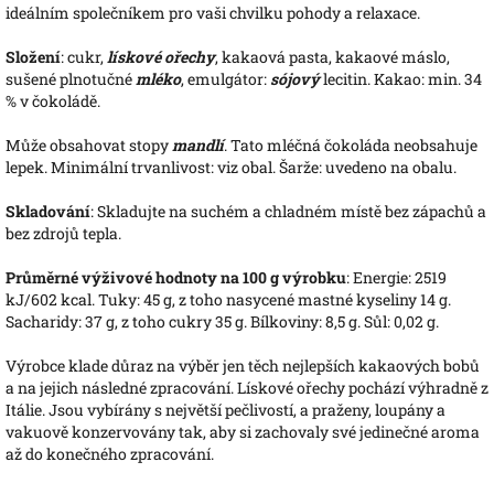
ideálním společníkem pro vaši chvilku pohody a relaxace.
Složení
: cukr,
lískové ořechy
, kakaová pasta, kakaové máslo,
sušené plnotučné
mléko
, emulgátor:
sójový
lecitin. Kakao: min. 34
% v čokoládě.
Může obsahovat stopy
mandlí
. Tato mléčná čokoláda neobsahuje
lepek. Minimální trvanlivost: viz obal. Šarže: uvedeno na obalu.
Skladování
: Skladujte na suchém a chladném místě bez zápachů a
bez zdrojů tepla.
Průměrné výživové hodnoty na 100 g výrobku
: Energie: 2519
kJ/602 kcal. Tuky: 45 g, z toho nasycené mastné kyseliny 14 g.
Sacharidy: 37 g, z toho cukry 35 g. Bílkoviny: 8,5 g. Sůl: 0,02 g.
Výrobce klade důraz na výběr jen těch nejlepších kakaových bobů
a na jejich následné zpracování. Lískové ořechy pochází výhradně z
Itálie. Jsou vybírány s největší pečlivostí, a praženy, loupány a
vakuově konzervovány tak, aby si zachovaly své jedinečné aroma
až do konečného zpracování.