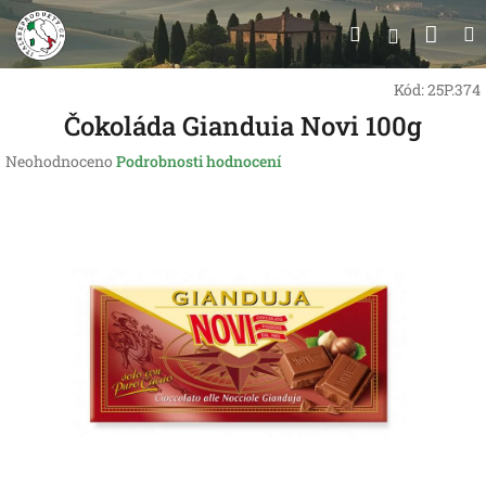
Přejít
Nák
Hledat
na
Přihlášen
obsah
koší
Kód:
25P.374
Čokoláda Gianduia Novi 100g
Průměrné
Neohodnoceno
Podrobnosti hodnocení
hodnocení
produktu
je
0,0
z
5
hvězdiček.