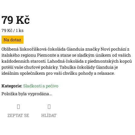
79 Kč
Měrná
79 Kč / 1 ks
cena:
Na dotaz
Oblíbená lískooříšková čokoláda Gianduia značky Novi pochází z
italského regionu Piemonte a stane se sladkým únikem od vašich
každodenních starostí. Lahodná čokoláda z piedmontských kopců
potěší vaše chuťové pohárky. Tabulka čokolády Gianduia je
ideálním společníkem pro vaši chvilku pohody a relaxace.
Kategorie
:
Sladkosti a pečivo
Položka byla vyprodána…
ZEPTAT SE
HLÍDAT