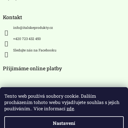
Kontakt
info
@
italskeprodukty.cz
+420 723 432 450
Sledujte nás na Facebooku
Přijímáme online platby
Tento web používá soubory cookie. Dalším
procházením tohoto webu vyjadřujete souhlas s jejich
používáním.. Více informací
zde
.
Zákaz prodeje alkoholických
Nastavení
nápojů osobám mladších 18 let.