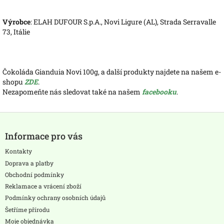
Výrobce
: ELAH DUFOUR S.p.A., Novi Ligure (AL), Strada Serravalle
73, Itálie
Čokoláda Gianduia Novi 100g, a další produkty najdete na našem e-
shopu
ZDE
.
Nezapomeňte nás sledovat také na našem
facebooku
.
Z
á
Informace pro vás
p
a
Kontakty
t
Doprava a platby
í
Obchodní podmínky
Reklamace a vrácení zboží
Podmínky ochrany osobních údajů
Šetříme přírodu
Moje objednávka