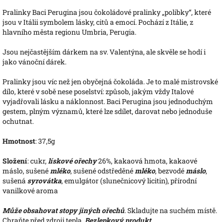
Pralinky Baci Perugina jsou čokoládové pralinky „polibky“, které
jsou v Itálii symbolem lásky, citů a emocí. Pochází z Itálie, z
hlavního města regionu Umbria, Perugia.
Jsou nejčastějším dárkem na sv. Valentýna, ale skvěle se hodí i
jako vánoční dárek.
Pralinky jsou víc než jen obyčejná čokoláda. Je to malé mistrovské
dílo, které v sobě nese poselství: způsob, jakým vždy Italové
vyjadřovali lásku a náklonnost. Baci Perugina jsou jednoduchým
gestem, plným významů, které lze sdílet, darovat nebo jednoduše
ochutnat.
Hmotnost
: 37,5g
Složení
: cukr,
lískové ořechy
26%, kakaová hmota, kakaové
máslo, sušené
mléko
, sušené odstředěné
mléko
, bezvodé
máslo
,
sušená
syrovátka
, emulgátor (slunečnicový licitin), přírodní
vanilkové aroma
Může obsahovat stopy jiných ořechů
. Skladujte na suchém místě.
Chraňte před zdroji tepla.
Bezlepkový produkt
.