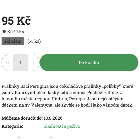
95 Kč
Měrná
95 Kč / 1 ks
cena:
Skladem
(>5 ks)
Do košíku
Pralinky Baci Perugina jsou čokoládové pralinky „polibky“, které
jsou v Itálii symbolem lásky, citů a emocí. Pochází z Itálie, z
hlavního města regionu Umbria, Perugia. Jsou nejčastějším
dárkem na sv. Valentýna, ale skvěle se hodí i jako vánoční dárek.
Můžeme doručit do:
13.8.2026
Kategorie
:
Sladkosti a pečivo