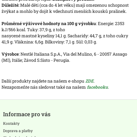
Důležité:
Malé děti (cca do 4 let věku) mají omezenou schopnost
žvýkat a mohlo by dojít k vdechnutí menších kousků pralinek.
Průměrné výživové hodnoty na 100 g výrobku
: Energie: 2353
kJ/566 kcal. Tuky: 37,9 g, z toho
nasycené mastné kyseliny 14,1 g. Sacharidy: 44,7 g, z toho cukry
41,9 g. Vláknina: 6,6g. Bílkoviny: 7,1 g. Sůl: 0,03 g.
Výrobce
: Nestlé Italiana S.p.A., Via del Mulino, 6 - 20057 Assago
(MI), Itálie; Závod S.Sisto - Perugia.
Další produkty najdete na našem e-shopu
ZDE
.
Nezapomeňte nás sledovat také na našem
facebooku
.
Z
á
Informace pro vás
p
a
Kontakty
t
Doprava a platby
í