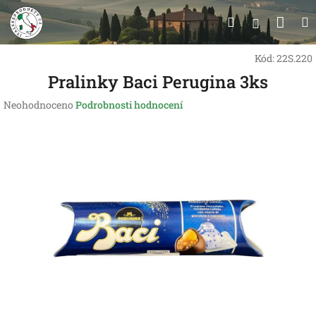
Přejít
Nák
Hledat
na
Přihlášen
obsah
koší
Kód:
22S.220
Pralinky Baci Perugina 3ks
Průměrné
Neohodnoceno
Podrobnosti hodnocení
hodnocení
produktu
je
0,0
z
5
hvězdiček.