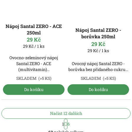
Nápoj Santal ZERO - ACE
Nápoj Santal ZERO -
250ml
borůvka 250ml
29 Kč
29 Kč
Měrná
29 Kč / 1 ks
Měrná
29 Kč / 1 ks
cena:
cena:
Ovocno-zeleninový nápoj
Santal ZERO - ACE
Ovocný nápoj Santal ZERO -
(multivitamin)...
borůvka bez přidaného cukru...
SKLADEM
(>5 KS)
SKLADEM
(>5 KS)
Do košíku
Do košíku
Načíst 12 dalších
S
1
6
t
O
r