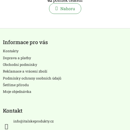
62
položek celkem
v
á
l
Nahoru
n
á
k
o
d
v
a
á
c
Z
n
í
á
í
p
Informace pro vás
p
r
a
Kontakty
v
t
k
Doprava a platby
í
y
Obchodní podmínky
v
Reklamace a vrácení zboží
ý
Podmínky ochrany osobních údajů
p
i
Šetříme přírodu
s
Moje objednávka
u
Kontakt
info
@
italskeprodukty.cz