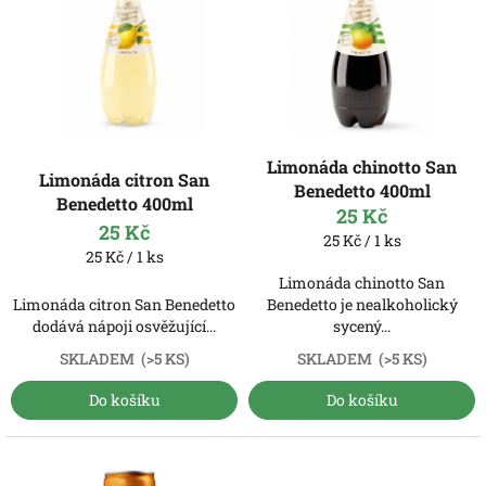
p
i
s
p
r
o
d
Limonáda chinotto San
Limonáda citron San
u
Benedetto 400ml
Benedetto 400ml
k
25 Kč
t
25 Kč
Měrná
25 Kč / 1 ks
ů
Měrná
25 Kč / 1 ks
cena:
cena:
Limonáda chinotto San
Limonáda citron San Benedetto
Benedetto je nealkoholický
dodává nápoji osvěžující...
sycený...
SKLADEM
(>5 KS)
SKLADEM
(>5 KS)
Do košíku
Do košíku