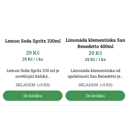
Limonáda klementinka San
Lemon Soda Spritz 330ml
Benedetto 400ml
29 Kč
29 Kč
Měrná
29 Kč / 1 ks
Měrná
29 Kč / 1 ks
cena:
cena:
Lemon Soda Spritz 330 ml je
Limonáda klementinka od
osvěžující italský...
společnosti San Benedetto je...
SKLADEM
(>5 KS)
SKLADEM
(>5 KS)
Do košíku
Do košíku