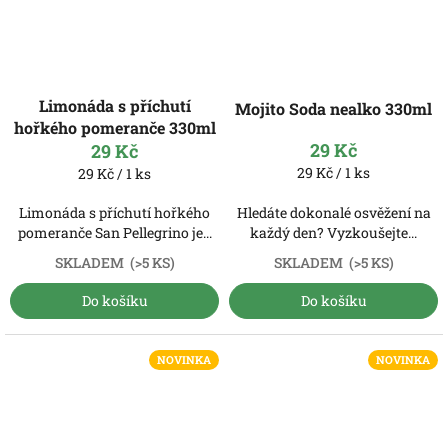
Limonáda s příchutí
Mojito Soda nealko 330ml
hořkého pomeranče 330ml
29 Kč
29 Kč
Měrná
Měrná
29 Kč / 1 ks
29 Kč / 1 ks
cena:
cena:
Limonáda s příchutí hořkého
Hledáte dokonalé osvěžení na
pomeranče San Pellegrino je...
každý den? Vyzkoušejte...
SKLADEM
(>5 KS)
SKLADEM
(>5 KS)
Do košíku
Do košíku
NOVINKA
NOVINKA