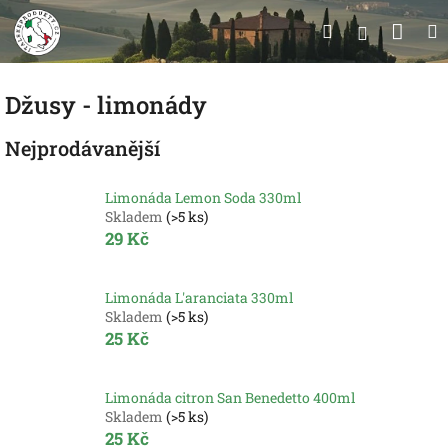
Přejít
Nák
Hledat
na
Přihlášen
obsah
koší
Džusy - limonády
Nejprodávanější
Limonáda Lemon Soda 330ml
Skladem
(>5 ks)
29 Kč
Limonáda L'aranciata 330ml
Skladem
(>5 ks)
25 Kč
Limonáda citron San Benedetto 400ml
Skladem
(>5 ks)
25 Kč