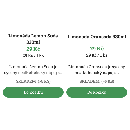
Limonáda Lemon Soda
Limonáda Oransoda 330ml
330ml
29 Kč
29 Kč
Měrná
Měrná
29 Kč / 1 ks
29 Kč / 1 ks
cena:
cena:
Limonáda Lemon Soda je
Limonáda Oransoda je sycený
sycený nealkoholický nápoj s...
nealkoholický nápoj s...
SKLADEM
(>5 KS)
SKLADEM
(>5 KS)
Do košíku
Do košíku