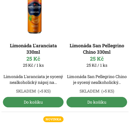
Limonáda L'aranciata
Limonáda San Pellegrino
330ml
Chino 330ml
25 Kč
25 Kč
Měrná
Měrná
25 Kč / 1 ks
25 Kč / 1 ks
cena:
cena:
Limonáda L'aranciata je sycený
Limonáda San Pellegrino Chino
nealkoholický nápoj na...
je sycený nealkoholický...
SKLADEM
(>5 KS)
SKLADEM
(>5 KS)
Do košíku
Do košíku
NOVINKA