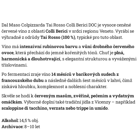
Dal Maso Colpizzarda Tai Rosso Colli Berici DOC je vysoce ceněné
červené víno z oblasti
Colli Berici
v srdci regionu Veneto. Vyrábí se
výhradně z odrůdy
Tai Rosso (100 %)
, typické pro tuto oblast.
Víno má
intenzivní rubínovou barvu
a
vůni drobného červeného
ovoce
, která přechází do jemně kořenitých tónů. Chuť je
plná,
harmonická a dlouhotrvající
, s elegantní strukturou a vyváženými
tříslovinami.
Po fermentaci zraje víno
14 měsíců v barikových sudech z
francouzského dubu
a následně dalších šest měsíců v lahvi, čímž
získává hloubku, komplexnost a noblesní charakter.
Skvěle se hodí k
červeným masům, zvěřině, pečením a vydatným
omáčkám
. Výborně doplní také tradiční jídla z Vicenzy – například
scaloppine di tacchino, verzata nebo trippe in umido
.
Alkohol:
14,5 % obj.
Archivace:
8–10 let