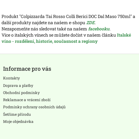
Produkt "Colpizzarda Tai Rosso Colli Berici DOC Dal Maso 750ml" a
další produkty najdete na našem e-shopu
ZDE
.
Nezapomeňte nás sledovat také na našem
facebooku
.
Více o italských vínech se můžete dočíst v našem článku
Italské
víno - rozdělení, historie, současnost a regiony
Z
á
Informace pro vás
p
a
Kontakty
t
Doprava a platby
í
Obchodní podmínky
Reklamace a vrácení zboží
Podmínky ochrany osobních údajů
Šetříme přírodu
Moje objednávka