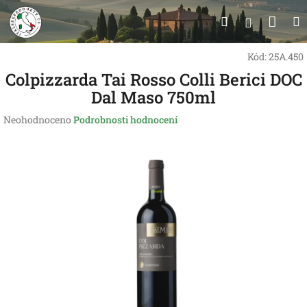
Přejít
Nák
Hledat
na
Přihlášen
obsah
koší
Kód:
25A.450
Colpizzarda Tai Rosso Colli Berici DOC
Dal Maso 750ml
Průměrné
Neohodnoceno
Podrobnosti hodnocení
hodnocení
produktu
je
0,0
z
5
hvězdiček.