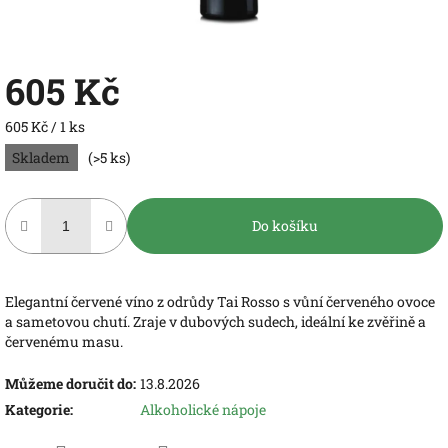
605 Kč
Měrná
605 Kč / 1 ks
cena:
Skladem
(>5 ks)
Do košíku
Elegantní červené víno z odrůdy Tai Rosso s vůní červeného ovoce
a sametovou chutí. Zraje v dubových sudech, ideální ke zvěřině a
červenému masu.
Můžeme doručit do:
13.8.2026
Kategorie
:
Alkoholické nápoje