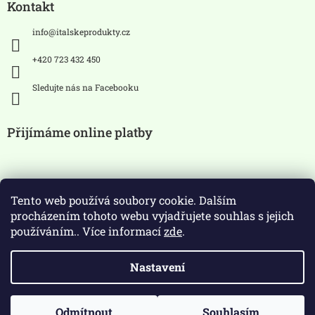
Kontakt
info
@
italskeprodukty.cz
+420 723 432 450
Sledujte nás na Facebooku
Přijímáme online platby
Tento web používá soubory cookie. Dalším
procházením tohoto webu vyjadřujete souhlas s jejich
používáním.. Více informací
zde
.
Zákaz prodeje alkoholických
Nastavení
nápojů osobám mladších 18 let.
Copyright 2026
ItalskeProdukty.cz
. Všechna práva
Odmítnout
Souhlasím
Vytvořil Shoptet