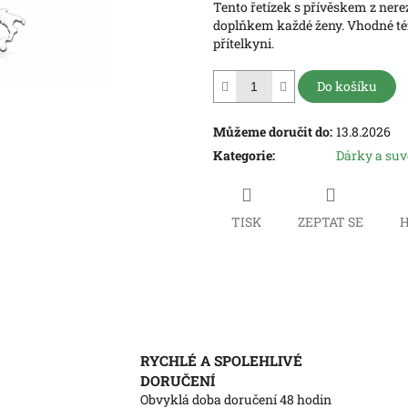
Tento řetízek s přívěskem z ne
5
doplňkem každé ženy. Vhodné té
hvězdiček.
přítelkyni.
Do košíku
Můžeme doručit do:
13.8.2026
Kategorie
:
Dárky a su
TISK
ZEPTAT SE
H
RYCHLÉ A SPOLEHLIVÉ
DORUČENÍ
Obvyklá doba doručení 48 hodin