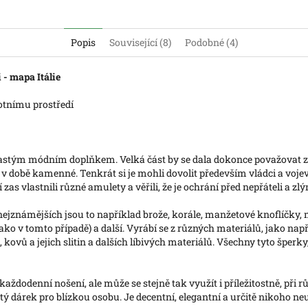
Popis
Související (8)
Podobné (4)
 - mapa Itálie
votnímu prostředí
častým módním doplňkem. Velká část by se dala dokonce považovat
v době kamenné. Tenkrát si je mohli dovolit především vládci a vojevů
zas vlastnili různé amulety a věřili, že je ochrání před nepřáteli a zlý
nejznámějších jsou to například brože, korále, manžetové knoflíčky,
jako v tomto případě) a další. Vyrábí se z různých materiálů, jako napří
kovů a jejich slitin a dalších líbivých materiálů. Všechny tyto šperky,
každodenní nošení, ale může se stejně tak využít i příležitostně, při
 dárek pro blízkou osobu. Je decentní, elegantní a určitě nikoho neur