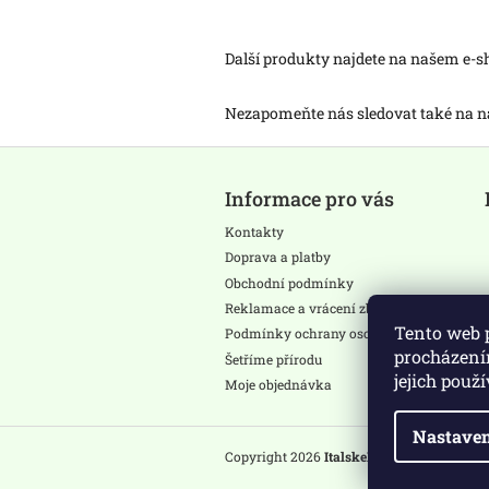
Další produkty najdete na našem e-
Nezapomeňte nás sledovat také na
Z
á
Informace pro vás
p
a
Kontakty
t
Doprava a platby
í
Obchodní podmínky
Reklamace a vrácení zboží
Tento web 
Podmínky ochrany osobních údajů
procházení
Šetříme přírodu
jejich použ
Moje objednávka
Nastaven
Copyright 2026
ItalskeProdukty.cz
. Všech