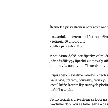
Řetízek s přívěskem z nerezové oceli
-
materiál
: nerezová ocel šetrná k ži
-
řetízek
: 50 cm dlouhý
-
délka přívěsku
: 3 cm
V současné době jsou šperky velmi 
jednodušší typy šperků existovaly už 
bohatství a postavení. Ti méně movití 
Typů šperků existuje mnoho. Z těch 
náušnice, prsteny, přívěsky, řetízky (
kostí, kůže, keramiky, suchých plodů, 
každého z nás.
Tento řetízek s přívěskem se hodí na 
módního doplňku se také jedná o častý