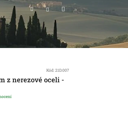
Nákupní
Hledat
Přihlášení
košík
Kód:
21D.007
m z nerezové oceli -
nocení