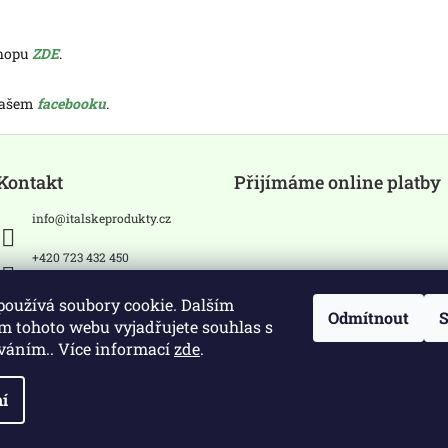
shopu
ZDE
.
 našem
facebooku
.
Kontakt
Přijímáme online platby
info
@
italskeprodukty.cz
+420 723 432 450
Sledujte nás na Facebooku
používá soubory cookie. Dalším
Odmítnout
S
m tohoto webu vyjadřujete souhlas s
íváním.. Více informací
zde
.
í
na práva vyhrazena.