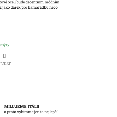
rezové oceli bude decentním módním
ž jako dárek pro kamarádku nebo
venýry
LÍDAT
MILUJEME ITÁLII
a proto vybíráme jen to nejlepší