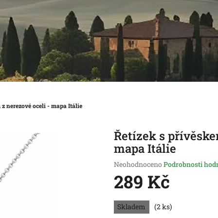
z nerezové oceli - mapa Itálie
Řetízek s přívěske
mapa Itálie
Průměrné
Neohodnoceno
Podrobnosti hod
hodnocení
289 Kč
produktu
je
Měrná
0,0
Skladem
(2 ks)
cena:
z