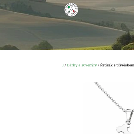
Přejít
na
obsah
Domů
/
Dárky a suvenýry
/
Řetízek s přívěskem 