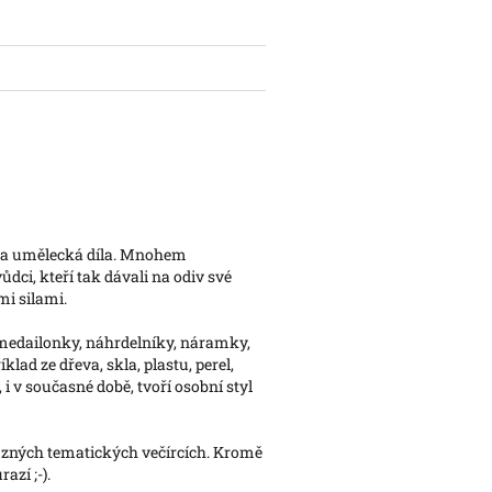
 za umělecká díla. Mnohem
dci, kteří tak dávali na odiv své
mi silami.
 medailonky, náhrdelníky, náramky,
klad ze dřeva, skla, plastu, perel,
 i v současné době, tvoří osobní styl
 různých tematických večírcích. Kromě
azí ;-).