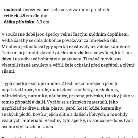
-
materiál
: nerezová ocel šetrná k životnímu prostředí
-
řetízek
: 45 cm dlouhý
-
délka přívěsku
: 3,3 cm
V současné době jsou šperky velmi častým módním doplňkem.
Velká část by se dala dokonce považovat za umělecká díla.
Mnohem jednodušší typy šperků existovaly už v době kamenné.
Tenkrát si je mohli dovolit především vládci a vojevůdci, kteří tak
dávali na odiv své bohatství a postavení. Ti méně movití zas
vlastnili různé amulety a věřili, že je ochrání před nepřáteli a zlými
silami.
Typů šperků existuje mnoho. Z těch nejznámějších jsou to
například brože, korále, manžetové knoflíčky, medailonky,
náhrdelníky, náramky, náušnice, prsteny, přívěsky, řetízky (jako v
tomto případě) a další. Vyrábí se z různých materiálů, jako
například ze dřeva, skla, plastu, perel, kostí, kůže, keramiky,
suchých plodů, kovů a jejich slitin a dalších líbivých, a mnohdy
vzácných, materiálů. Všechny tyto šperky, i v současné době, tvoří
osobní styl každého z nás.