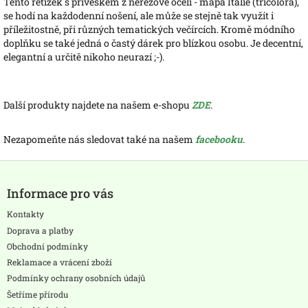
Tento řetízek s přívěskem z nerezové oceli - mapa Itálie (tricolora),
se hodí na každodenní nošení, ale může se stejně tak využít i
příležitostně, při různých tematických večírcích. Kromě módního
doplňku se také jedná o častý dárek pro blízkou osobu. Je decentní,
elegantní a určitě nikoho neurazí ;-).
Další produkty najdete na našem e-shopu
ZDE
.
Nezapomeňte nás sledovat také na našem
facebooku
.
Z
á
Informace pro vás
p
a
Kontakty
t
Doprava a platby
í
Obchodní podmínky
Reklamace a vrácení zboží
Podmínky ochrany osobních údajů
Šetříme přírodu