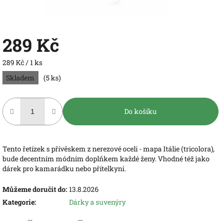
289 Kč
Měrná
289 Kč / 1 ks
cena:
Skladem
(5 ks)
Do košíku
Tento řetízek s přívěskem z nerezové oceli - mapa Itálie (tricolora),
bude decentním módním doplňkem každé ženy. Vhodné též jako
dárek pro kamarádku nebo přítelkyni.
Můžeme doručit do:
13.8.2026
Kategorie
:
Dárky a suvenýry