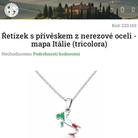
Přejít
Nák
Hledat
na
Přihlášen
obsah
koší
Kód:
22D.169
Řetízek s přívěskem z nerezové oceli -
mapa Itálie (tricolora)
Průměrné
Neohodnoceno
Podrobnosti hodnocení
hodnocení
produktu
je
0,0
z
5
hvězdiček.