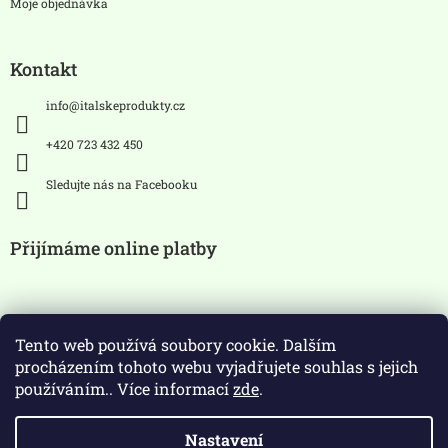
Moje objednávka
Kontakt
info
@
italskeprodukty.cz
+420 723 432 450
Sledujte nás na Facebooku
Přijímáme online platby
Tento web používá soubory cookie. Dalším
procházením tohoto webu vyjadřujete souhlas s jejich
používáním.. Více informací
zde
.
Zákaz prodeje alkoholických
Nastavení
nápojů osobám mladších 18 let.