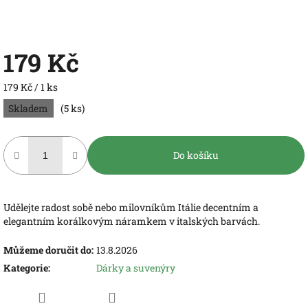
179 Kč
Měrná
179 Kč / 1 ks
cena:
Skladem
(5 ks)
Do košíku
Udělejte radost sobě nebo milovníkům Itálie decentním a
elegantním korálkovým náramkem v italských barvách.
Můžeme doručit do:
13.8.2026
Kategorie
:
Dárky a suvenýry