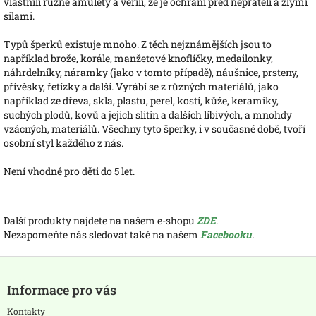
vlastnili různé amulety a věřili, že je ochrání před nepřáteli a zlými
silami.
Typů šperků existuje mnoho. Z těch nejznámějších jsou to
například brože, korále, manžetové knoflíčky, medailonky,
náhrdelníky, náramky (jako v tomto případě), náušnice, prsteny,
přívěsky, řetízky a další. Vyrábí se z různých materiálů, jako
například ze dřeva, skla, plastu, perel, kostí, kůže, keramiky,
suchých plodů, kovů a jejich slitin a dalších líbivých, a mnohdy
vzácných, materiálů. Všechny tyto šperky, i v současné době, tvoří
osobní styl každého z nás.
Není vhodné pro děti do 5 let.
Další produkty najdete na našem e-shopu
ZDE
.
Nezapomeňte nás sledovat také na našem
Facebooku
.
Z
á
Informace pro vás
p
a
Kontakty