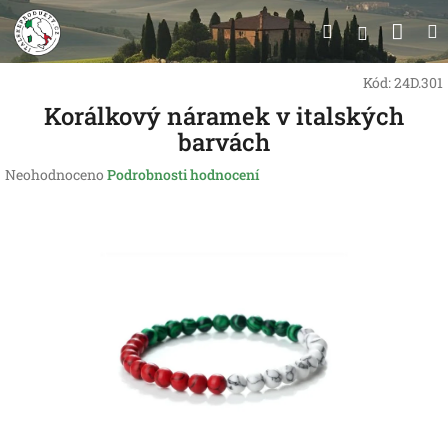
Přejít
Nák
Hledat
na
Přihlášen
obsah
koší
Kód:
24D.301
Korálkový náramek v italských
barvách
Průměrné
Neohodnoceno
Podrobnosti hodnocení
hodnocení
produktu
je
0,0
z
5
hvězdiček.