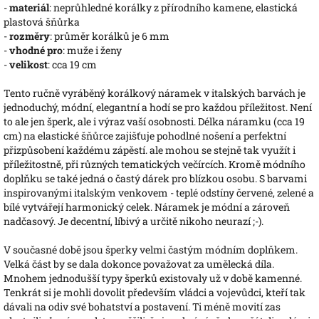
-
materiál
: neprůhledné korálky z přírodního kamene, elastická
plastová šňůrka
-
rozměry
: průměr korálků je 6 mm
-
vhodné pro
: muže i ženy
-
velikost
: cca 19 cm
Tento ručně vyráběný korálkový náramek v italských barvách je
jednoduchý, módní, elegantní a hodí se pro každou příležitost. Není
to ale jen šperk, ale i výraz vaší osobnosti. Délka náramku (cca 19
cm) na elastické šňůrce zajišťuje pohodlné nošení a perfektní
přizpůsobení každému zápěstí. ale mohou se stejně tak využít i
příležitostně, při různých tematických večírcích. Kromě módního
doplňku se také jedná o častý dárek pro blízkou osobu. S barvami
inspirovanými italským venkovem - teplé odstíny červené, zelené a
bílé vytvářejí harmonický celek. Náramek je módní a zároveň
nadčasový. Je decentní, líbivý a určitě nikoho neurazí ;-).
V současné době jsou šperky velmi častým módním doplňkem.
Velká část by se dala dokonce považovat za umělecká díla.
Mnohem jednodušší typy šperků existovaly už v době kamenné.
Tenkrát si je mohli dovolit především vládci a vojevůdci, kteří tak
dávali na odiv své bohatství a postavení. Ti méně movití zas