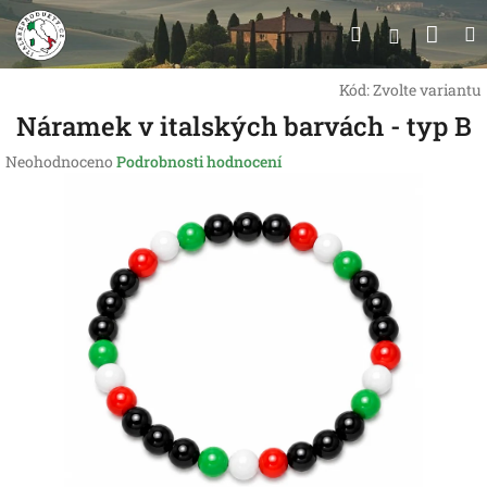
Přejít
Nák
Hledat
na
Přihlášen
obsah
koší
Kód:
Zvolte variantu
Náramek v italských barvách - typ B
Průměrné
Neohodnoceno
Podrobnosti hodnocení
hodnocení
produktu
je
0,0
z
5
hvězdiček.