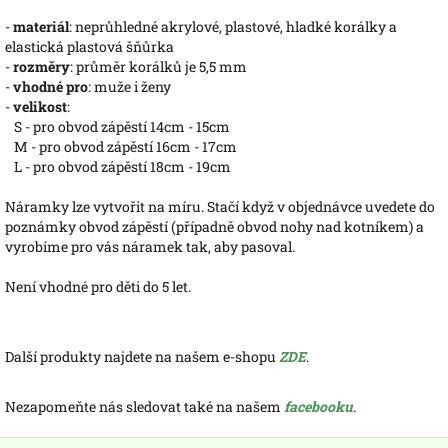
-
materiál
: neprůhledné akrylové, plastové, hladké korálky a
elastická plastová šňůrka
-
rozměry
: průměr korálků je 5,5 mm
-
vhodné pro
: muže i ženy
-
velikost
:
S - pro obvod zápěstí 14cm - 15cm
M - pro obvod zápěstí 16cm - 17cm
L - pro obvod zápěstí 18cm - 19cm
Náramky lze vytvořit na míru. Stačí když v objednávce uvedete do
poznámky obvod zápěstí (případně obvod nohy nad kotníkem) a
vyrobíme pro vás náramek tak, aby pasoval.
Není vhodné pro děti do 5 let.
Další produkty najdete na našem e-shopu
ZDE
.
Nezapomeňte nás sledovat také na našem
facebooku
.