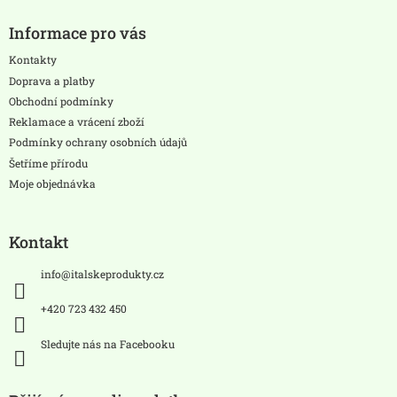
Z
á
Informace pro vás
p
a
Kontakty
t
Doprava a platby
í
Obchodní podmínky
Reklamace a vrácení zboží
Podmínky ochrany osobních údajů
Šetříme přírodu
Moje objednávka
Kontakt
info
@
italskeprodukty.cz
+420 723 432 450
Sledujte nás na Facebooku