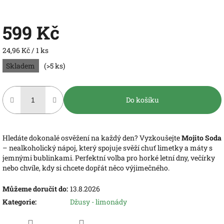
599 Kč
Měrná
24,96 Kč / 1 ks
cena:
Skladem
(>5 ks)
Do košíku
Hledáte dokonalé osvěžení na každý den? Vyzkoušejte
Mojito Soda
– nealkoholický nápoj, který spojuje svěží chuť limetky a máty s
jemnými bublinkami. Perfektní volba pro horké letní dny, večírky
nebo chvíle, kdy si chcete dopřát něco výjimečného.
Můžeme doručit do:
13.8.2026
Kategorie
:
Džusy - limonády