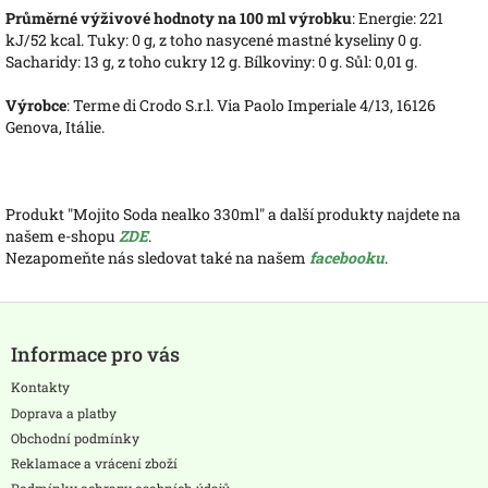
Průměrné výživové hodnoty na 100 ml výrobku
: Energie: 221
kJ/52 kcal. Tuky: 0 g, z toho nasycené mastné kyseliny 0 g.
Sacharidy: 13 g, z toho cukry 12 g. Bílkoviny: 0 g. Sůl: 0,01 g.
Výrobce
: Terme di Crodo S.r.l. Via Paolo Imperiale 4/13, 16126
Genova, Itálie.
Produkt "Mojito Soda nealko 330ml" a další produkty najdete na
našem e-shopu
ZDE
.
Nezapomeňte nás sledovat také na našem
facebooku
.
Z
á
Informace pro vás
p
a
Kontakty
t
Doprava a platby
í
Obchodní podmínky
Reklamace a vrácení zboží