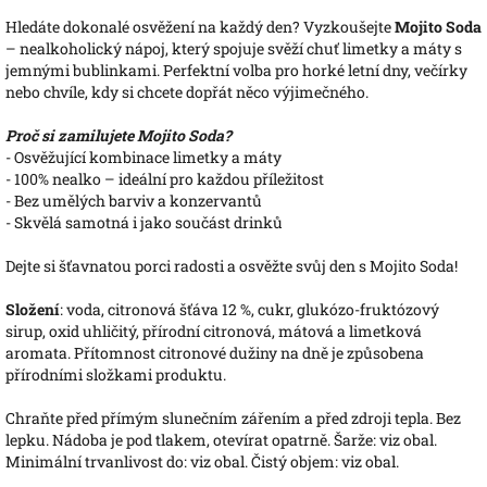
Hledáte dokonalé osvěžení na každý den? Vyzkoušejte
Mojito Soda
– nealkoholický nápoj, který spojuje svěží chuť limetky a máty s
jemnými bublinkami. Perfektní volba pro horké letní dny, večírky
nebo chvíle, kdy si chcete dopřát něco výjimečného.
Proč si zamilujete Mojito Soda?
- Osvěžující kombinace limetky a máty
- 100% nealko – ideální pro každou příležitost
- Bez umělých barviv a konzervantů
- Skvělá samotná i jako součást drinků
Dejte si šťavnatou porci radosti a osvěžte svůj den s Mojito Soda!
Složení
: voda, citronová šťáva 12 %, cukr, glukózo-fruktózový
sirup, oxid uhličitý, přírodní citronová, mátová a limetková
aromata. Přítomnost citronové dužiny na dně je způsobena
přírodními složkami produktu.
Chraňte před přímým slunečním zářením a před zdroji tepla. Bez
lepku. Nádoba je pod tlakem, otevírat opatrně. Šarže: viz obal.
Minimální trvanlivost do: viz obal. Čistý objem: viz obal.