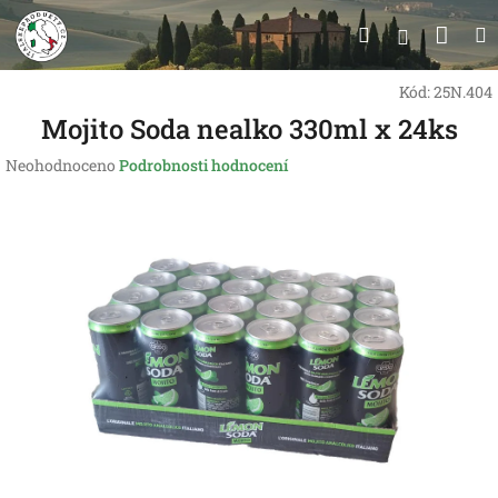
Přejít
Nák
Hledat
na
Přihlášen
obsah
koší
Kód:
25N.404
Mojito Soda nealko 330ml x 24ks
Průměrné
Neohodnoceno
Podrobnosti hodnocení
hodnocení
produktu
je
0,0
z
5
hvězdiček.