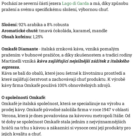
Pochází ze severní části jezera
Lago di Garda
a má, díky způsobu
pražení a svému specifickému složení, výbornou chuť.
Složení:
92% arabika a 8% robusta
Aromatické chutě:
tmavá čokoláda, karamel, mandle
Obsah kofeinu:
1,25%
Omkafè Diamante
- italská zrnková káva, vzniká pomalým
pražením v bubnové pražičce, a díky zkušenostem a tradici rodiny
Martinelli vzniká
káva zajišťující nejsilnější zážitek z italského
espressa.
Káva se balí do obalů, které jsou šetrné k životnímu prostředí a
které zajišťují čerstvost a zachovávají chuť produktu. K výrobě
kávy firma Omkafè používá 100% obnovitelných zdrojů.
O společnosti Omkafè
:
Omkafè je italská společnost, která se specializuje na výrobu a
prodej kávy. Omkafè původně založila firma v roce 1947 v oblasti
Verona, která je dnes považována za kávovou metropoli Itálie. Od
té doby se společnost Omkafè stala jedním z nejvýznamnějších
hráčů na trhu s kávou a zákazníci si vysoce cení její produkty pro
jejich kvalitu a chuť.