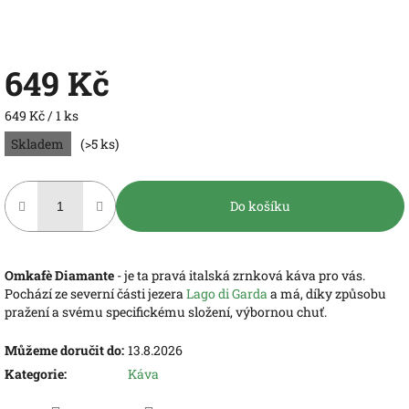
649 Kč
Měrná
649 Kč / 1 ks
cena:
Skladem
(>5 ks)
Do košíku
Omkafè Diamante
- je ta pravá italská zrnková káva pro vás.
Pochází ze severní části jezera
Lago di Garda
a má, díky způsobu
pražení a svému specifickému složení, výbornou chuť.
Můžeme doručit do:
13.8.2026
Kategorie
:
Káva