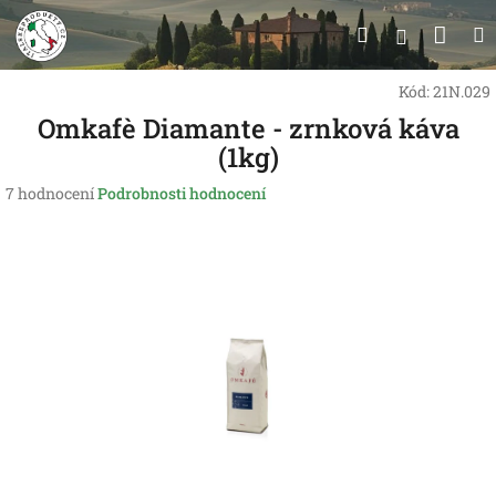
Přejít
Nák
Hledat
na
Přihlášen
obsah
koší
Kód:
21N.029
Omkafè Diamante - zrnková káva
(1kg)
Průměrné
7 hodnocení
Podrobnosti hodnocení
hodnocení
produktu
je
2,9
z
5
hvězdiček.