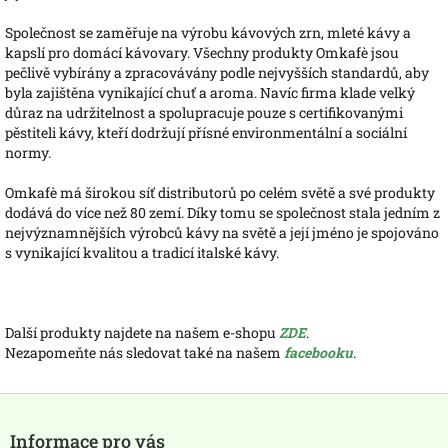
Společnost se zaměřuje na výrobu kávových zrn, mleté kávy a
kapslí pro domácí kávovary. Všechny produkty Omkafè jsou
pečlivě vybírány a zpracovávány podle nejvyšších standardů, aby
byla zajištěna vynikající chuť a aroma. Navíc firma klade velký
důraz na udržitelnost a spolupracuje pouze s certifikovanými
pěstiteli kávy, kteří dodržují přísné environmentální a sociální
normy.
Omkafè má širokou síť distributorů po celém světě a své produkty
dodává do více než 80 zemí. Díky tomu se společnost stala jedním z
nejvýznamnějších výrobců kávy na světě a její jméno je spojováno
s vynikající kvalitou a tradicí italské kávy.
Další produkty najdete na našem e-shopu
ZDE
.
Nezapomeňte nás sledovat také na našem
facebooku
.
Z
á
Informace pro vás