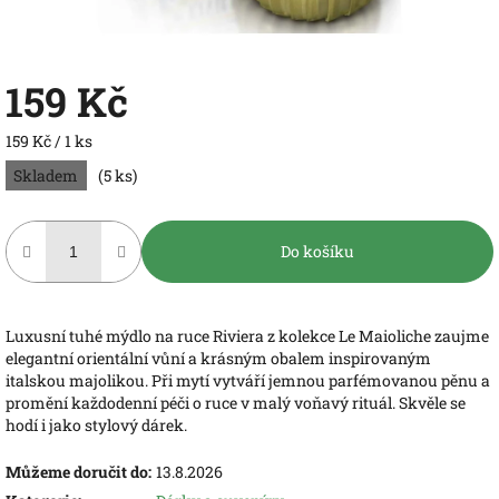
159 Kč
Měrná
159 Kč / 1 ks
cena:
Skladem
(5 ks)
Do košíku
Luxusní tuhé mýdlo na ruce Riviera z kolekce Le Maioliche zaujme
elegantní orientální vůní a krásným obalem inspirovaným
italskou majolikou. Při mytí vytváří jemnou parfémovanou pěnu a
promění každodenní péči o ruce v malý voňavý rituál. Skvěle se
hodí i jako stylový dárek.
Můžeme doručit do:
13.8.2026