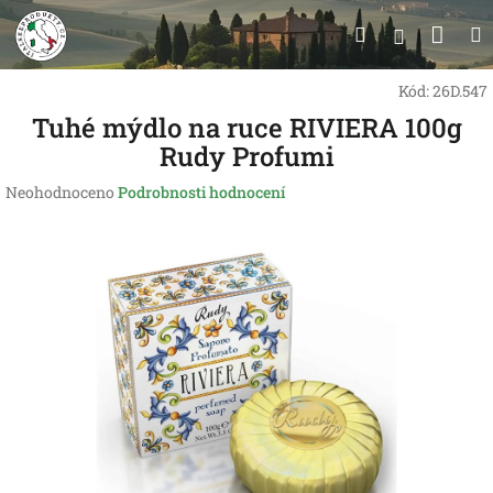
Přejít
Nák
Hledat
na
Přihlášen
obsah
koší
Kód:
26D.547
Tuhé mýdlo na ruce RIVIERA 100g
Rudy Profumi
Průměrné
Neohodnoceno
Podrobnosti hodnocení
hodnocení
produktu
je
0,0
z
5
hvězdiček.