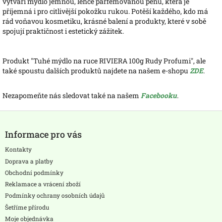
vytváří mýdlo jemnou, lehce parfémovanou pěnu, která je
příjemná i pro citlivější pokožku rukou. Potěší každého, kdo má
rád voňavou kosmetiku, krásné balení a produkty, které v sobě
spojují praktičnost i estetický zážitek.
Produkt "Tuhé mýdlo na ruce RIVIERA 100g Rudy Profumi", ale
také spoustu dalších produktů najdete na našem e-shopu
ZDE
.
Nezapomeňte nás sledovat také na našem
Facebooku
.
Z
á
Informace pro vás
p
a
Kontakty
t
Doprava a platby
í
Obchodní podmínky
Reklamace a vrácení zboží
Podmínky ochrany osobních údajů
Šetříme přírodu
Moje objednávka