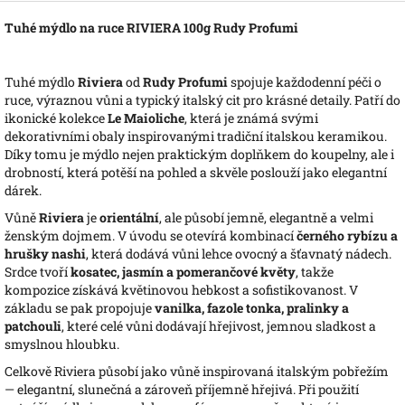
Tuhé mýdlo na ruce RIVIERA 100g Rudy Profumi
Tuhé mýdlo
Riviera
od
Rudy Profumi
spojuje každodenní péči o
ruce, výraznou vůni a typický italský cit pro krásné detaily. Patří do
ikonické kolekce
Le Maioliche
, která je známá svými
dekorativními obaly inspirovanými tradiční italskou keramikou.
Díky tomu je mýdlo nejen praktickým doplňkem do koupelny, ale i
drobností, která potěší na pohled a skvěle poslouží jako elegantní
dárek.
Vůně
Riviera
je
orientální
, ale působí jemně, elegantně a velmi
ženským dojmem. V úvodu se otevírá kombinací
černého rybízu a
hrušky nashi
, která dodává vůni lehce ovocný a šťavnatý nádech.
Srdce tvoří
kosatec, jasmín a pomerančové květy
, takže
kompozice získává květinovou hebkost a sofistikovanost. V
základu se pak propojuje
vanilka, fazole tonka, pralinky a
patchouli
, které celé vůni dodávají hřejivost, jemnou sladkost a
smyslnou hloubku.
Celkově Riviera působí jako vůně inspirovaná italským pobřežím
— elegantní, slunečná a zároveň příjemně hřejivá. Při použití