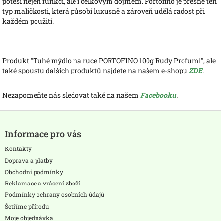
potěší nejen funkcí, ale i celkovým dojmem. Portofino je přesně ten
typ maličkosti, která působí luxusně a zároveň udělá radost při
každém použití.
Produkt "Tuhé mýdlo na ruce PORTOFINO 100g Rudy Profumi", ale
také spoustu dalších produktů najdete na našem e-shopu
ZDE
.
Nezapomeňte nás sledovat také na našem
Facebooku
.
Z
á
Informace pro vás
p
a
Kontakty
t
Doprava a platby
í
Obchodní podmínky
Reklamace a vrácení zboží
Podmínky ochrany osobních údajů
Šetříme přírodu
Moje objednávka