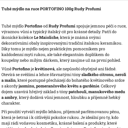
Tuhé mýdlo na ruce PORTOFINO 100g Rudy Profumi
Tuhé mýdlo
Portofino
od
Rudy Profumi
spojuje jemnou péči o ruce,
výraznou vůni a typický italský cit pro krásné detaily. Patří do
ikonické kolekce
Le Maioliche
, která je známá svými
dekorativními obaly inspirovanými tradiční italskou keramikou.
Díky tomu je mýdlo nejen praktickým pomocníkem pro
každodenní mytí rukou, ale také elegantním doplňkem do
koupelny nebo milým dárkem, který zaujme už na první pohled.
Vůně
Portofino
je
květinová
, ale nepůsobí obyčejně ani fádně.
Otevírá se svěžími a lehce šťavnatými tóny
sladkého citronu, neroli
a malin
, které postupně přecházejí do bohatého květinového srdce
s akordy
jasmínu, pomerančového květu a gardénie
. Celkový
dojem uzavírá hřejivý základ s tóny
patchouli, manukového medu
a ambry
, který dodává vůni jemnost, hloubku a příjemně hebký
charakter.
Při použití vytváří mýdlo lehkou, příjemně parfémovanou pěnu,
která je šetrná i k citlivější pokožce rukou. Je ideální pro ty, kdo
mají rádi voňavou kosmetiku, krásné balení a produkty, které