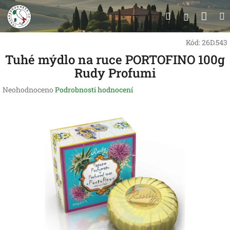
Přejít
Nák
Hledat
na
Přihlášen
obsah
koší
Kód:
26D.543
Tuhé mýdlo na ruce PORTOFINO 100g
Rudy Profumi
Průměrné
Neohodnoceno
Podrobnosti hodnocení
hodnocení
produktu
je
0,0
z
5
hvězdiček.