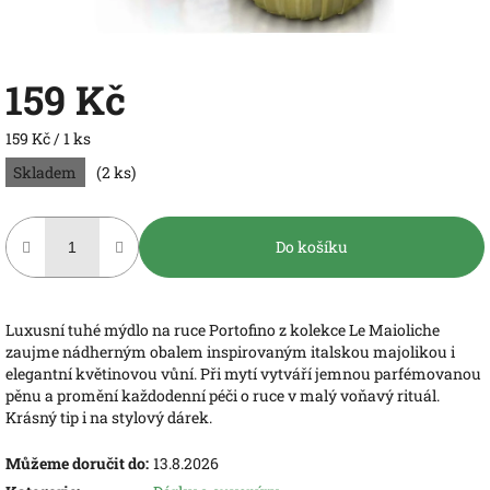
159 Kč
Měrná
159 Kč / 1 ks
cena:
Skladem
(2 ks)
Do košíku
Luxusní tuhé mýdlo na ruce Portofino z kolekce Le Maioliche
zaujme nádherným obalem inspirovaným italskou majolikou i
elegantní květinovou vůní. Při mytí vytváří jemnou parfémovanou
pěnu a promění každodenní péči o ruce v malý voňavý rituál.
Krásný tip i na stylový dárek.
Můžeme doručit do:
13.8.2026