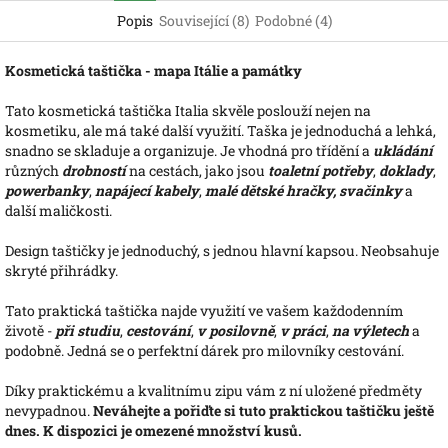
Popis
Související (8)
Podobné (4)
Kosmetická taštička - mapa Itálie a památky
Tato kosmetická taštička Italia skvěle poslouží nejen na
kosmetiku, ale má také další využití. Taška je jednoduchá a lehká,
snadno se skladuje a organizuje. Je vhodná pro třídění a
ukládání
různých
drobností
na cestách, jako jsou
toaletní potřeby
,
doklady
,
powerbanky
,
napájecí kabely
,
malé dětské hračky, svačinky
a
další maličkosti.
Design taštičky je jednoduchý, s jednou hlavní kapsou. Neobsahuje
skryté přihrádky.
Tato praktická taštička najde využití ve vašem každodenním
životě -
při
studiu
,
cestování
,
v posilovně
,
v práci
,
na výletech
a
podobně. Jedná se o perfektní dárek pro milovníky cestování.
Díky praktickému a kvalitnímu zipu vám z ní uložené předměty
nevypadnou.
Neváhejte a pořiďte si tuto praktickou taštičku ještě
dnes. K dispozici je omezené množství kusů.