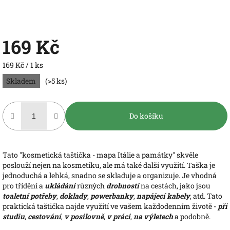
169 Kč
Měrná
169 Kč / 1 ks
cena:
Skladem
(>5 ks)
Do košíku
Tato "kosmetická taštička - mapa Itálie a památky" skvěle
poslouží nejen na kosmetiku, ale má také další využití. Taška je
jednoduchá a lehká, snadno se skladuje a organizuje. Je vhodná
pro třídění a
ukládání
různých
drobností
na cestách, jako jsou
toaletní potřeby
,
doklady
,
powerbanky
,
napájecí kabely
, atd. Tato
praktická taštička najde využití ve vašem každodenním životě -
při
studiu
,
cestování
,
v posilovně
,
v práci
,
na výletech
a podobně.