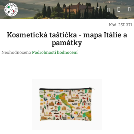
Přejít
Nák
Hledat
na
Přihlášen
obsah
koší
Kód:
25D.371
Kosmetická taštička - mapa Itálie a
památky
Průměrné
Neohodnoceno
Podrobnosti hodnocení
hodnocení
produktu
je
0,0
z
5
hvězdiček.