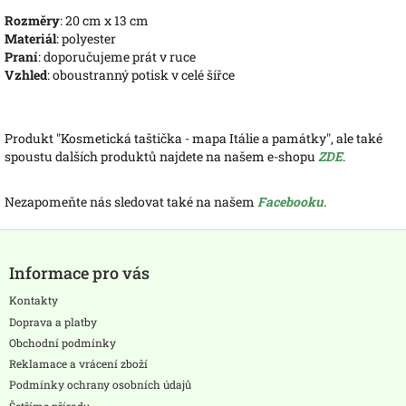
Rozměry
: 20 cm x 13 cm
Materiál
: polyester
Praní
: doporučujeme prát v ruce
Vzhled
: oboustranný potisk v celé šířce
Produkt "Kosmetická taštička - mapa Itálie a památky", ale také
spoustu dalších produktů najdete na našem e-shopu
ZDE
.
Nezapomeňte nás sledovat také na našem
Facebooku
.
Z
á
Informace pro vás
p
a
Kontakty
t
Doprava a platby
í
Obchodní podmínky
Reklamace a vrácení zboží
Podmínky ochrany osobních údajů
Šetříme přírodu