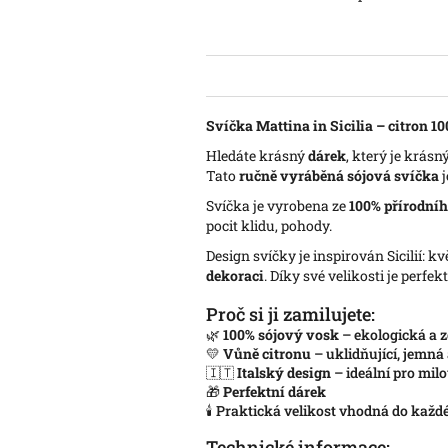
Svíčka Mattina in Sicilia – citron 10
Hledáte krásný
dárek
, který je krásn
Tato
ručně vyráběná sójová svíčka
j
Svíčka je vyrobena ze
100% přírodní
pocit klidu, pohody.
Design svíčky je inspirován Sicilií: 
dekoraci
. Díky své velikosti je perfe
Proč si ji zamilujete:
🌿
100% sójový vosk
– ekologická a z
💛
Vůně citronu
– uklidňující, jemná
🇮🇹
Italský design
– ideální pro milo
🎁
Perfektní dárek
🕯️ Praktická velikost vhodná do každ
Technické informace: