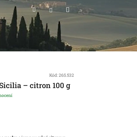
Nákupní
Hledat
Přihlášení
košík
Kód:
26S.532
icilia – citron 100 g
nocení