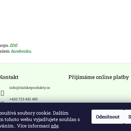
shopu
ZDE
.
 našem
facebooku
.
Kontakt
Přijímáme online platby
info
@
italskeprodukty.cz
+420 723 432 450
Sledujte nás na Facebooku
používá soubory cookie. Dalším
Odmítnout
S
m tohoto webu vyjadřujete souhlas s
íváním.. Více informací
zde
.