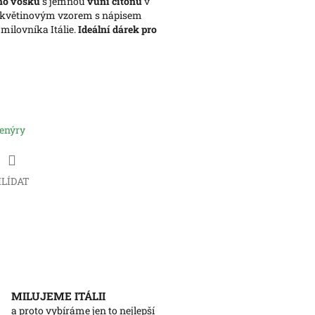
ho vosku
s jemnou
vůní citonu
v
 s květinovým vzorem s nápisem
milovníka Itálie.
Ideální dárek pro
venýry
LÍDAT
MILUJEME ITÁLII
a proto vybíráme jen to nejlepší