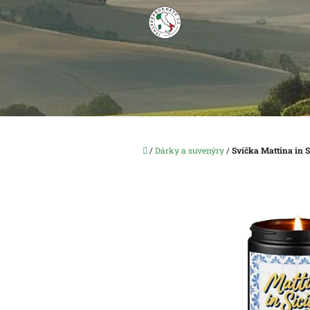
Přejít
na
obsah
Domů
/
Dárky a suvenýry
/
Svíčka Mattina in Si