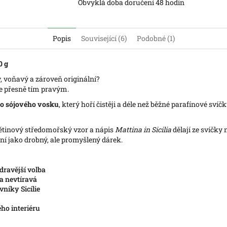
Obvyklá doba doručení 48 hodin
Popis
Související (6)
Podobné (1)
0 g
ý, voňavý a zároveň originální?
e přesně tím pravým.
ho sójového vosku
, který hoří čistěji a déle než běžné parafínové sví
květinový středomořský vzor a nápis
Mattina in Sicilia
dělají ze svíčky
ktní jako drobný, ale promyšlený dárek.
dravější volba
 a nevtíravá
vníky Sicílie
ého interiéru