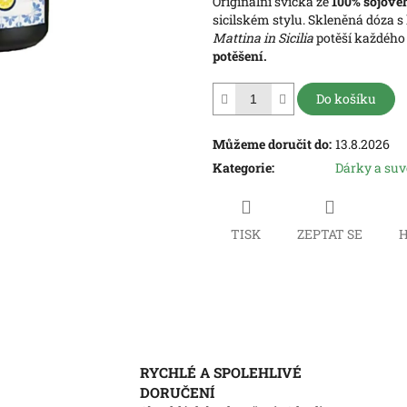
Originální svíčka ze
100% sójové
hvězdiček.
sicilském stylu. Skleněná dóza
Mattina in Sicilia
potěší každého 
potěšení.
Do košíku
Můžeme doručit do:
13.8.2026
Kategorie
:
Dárky a su
TISK
ZEPTAT SE
H
RYCHLÉ A SPOLEHLIVÉ
DORUČENÍ