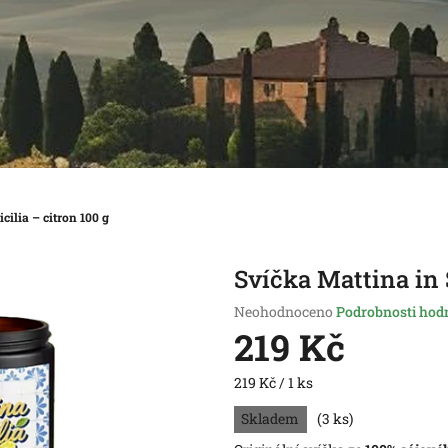
cilia – citron 100 g
Svíčka Mattina in S
Průměrné
Neohodnoceno
Podrobnosti hod
hodnocení
219 Kč
produktu
je
Měrná
219 Kč / 1 ks
0,0
cena:
z
Skladem
(3 ks)
5