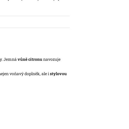
čky. Jemná
vůně citronu
navozuje
 nejen voňavý doplněk, ale i
stylovou