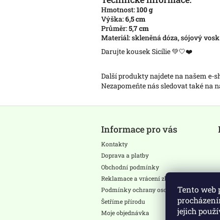
Hmotnost:
100 g
Výška:
6,5 cm
Průměr:
5,7 cm
Materiál: skleněná dóza, sójový vosk
Darujte kousek Sicílie 💚🤍❤️
Další produkty najdete na našem e-
Nezapomeňte nás sledovat také na
Z
á
Informace pro vás
p
a
Kontakty
t
Doprava a platby
í
Obchodní podmínky
Reklamace a vrácení zboží
Tento web 
Podmínky ochrany osobních údajů
procházení
Šetříme přírodu
jejich použ
Moje objednávka