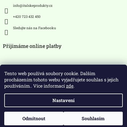
info
@
italskeprodukty.cz
+420 723 432 450
Sledujte nás na Facebooku
Přijímáme online platby
Tento web používá soubory cookie. Dalším
procházením tohoto webu vyjadřujete souhlas s jejich
používáním.. Více informací
zde
.
Zákaz prodeje alkoholických
Nastavení
nápojů osobám mladších 18 let.
Copyright 2026
ItalskeProdukty.cz
. Všechna práva
Odmítnout
Souhlasím
Vytvořil Shoptet
vyhrazena.