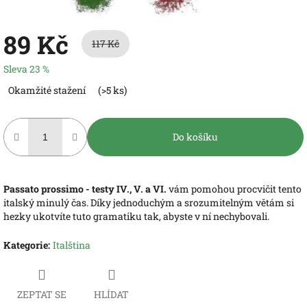
89 Kč
117 Kč
Sleva 23 %
Měrná
Okamžité stažení
(>5 ks)
cena:
Do košíku
Passato prossimo - testy IV., V. a VI.
vám pomohou procvičit tento
italský minulý čas. Díky jednoduchým a srozumitelným větám si
hezky ukotvíte tuto gramatiku tak, abyste v ní nechybovali.
Kategorie
:
Italština
ZEPTAT SE
HLÍDAT