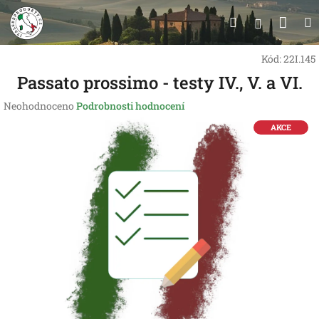
Přejít
Nák
Hledat
na
Přihlášen
obsah
koší
Kód:
22I.145
Passato prossimo - testy IV., V. a VI.
Průměrné
Neohodnoceno
Podrobnosti hodnocení
hodnocení
AKCE
produktu
je
0,0
z
5
hvězdiček.