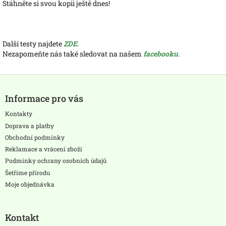
Stáhněte si svou kopii ještě dnes!
Další testy najdete
ZDE
.
Nezapomeňte nás také sledovat na našem
facebooku
.
Z
á
Informace pro vás
p
a
Kontakty
t
Doprava a platby
í
Obchodní podmínky
Reklamace a vrácení zboží
Podmínky ochrany osobních údajů
Šetříme přírodu
Moje objednávka
Kontakt