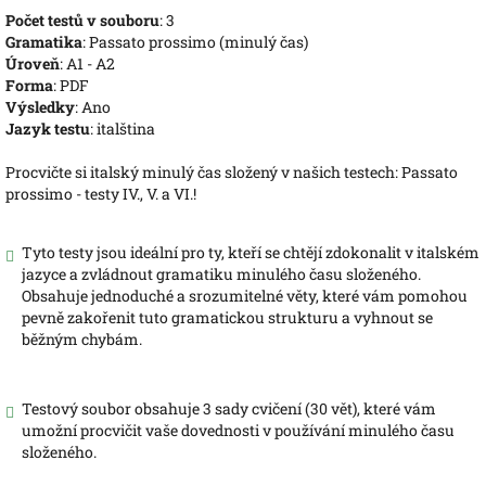
Počet testů v souboru
: 3
Gramatika
: Passato prossimo (minulý čas)
Úroveň
: A1 - A2
Forma
: PDF
Výsledky
: Ano
Jazyk testu
: italština
Procvičte si italský minulý čas složený v našich testech: Passato
prossimo - testy IV., V. a VI.!
Tyto testy jsou ideální pro ty, kteří se chtějí zdokonalit v italském
jazyce a zvládnout gramatiku minulého času složeného.
Obsahuje jednoduché a srozumitelné věty, které vám pomohou
pevně zakořenit tuto gramatickou strukturu a vyhnout se
běžným chybám.
Testový soubor obsahuje 3 sady cvičení (30 vět), které vám
umožní procvičit vaše dovednosti v používání minulého času
složeného.