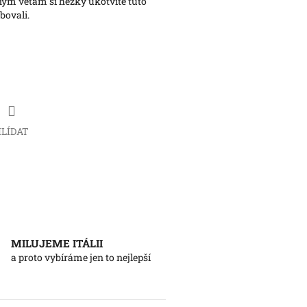
ým větám si hezky ukotvíte tuto
bovali.
LÍDAT
MILUJEME ITÁLII
a proto vybíráme jen to nejlepší