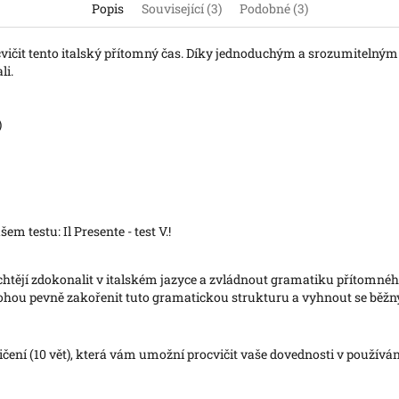
Popis
Související (3)
Podobné (3)
čit tento italský přítomný čas. Díky jednoduchým a srozumitelným 
li.
)
em testu: Il Presente - test V.!
 se chtějí zdokonalit v italském jazyce a zvládnout gramatiku přítomn
ohou pevně zakořenit tuto gramatickou strukturu a vyhnout se bě
čení (10 vět), která vám umožní procvičit vaše dovednosti v používá