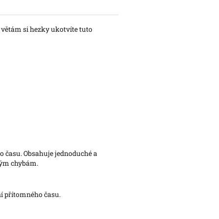
větám si hezky ukotvíte tuto
ého času. Obsahuje jednoduché a
žným chybám.
ní přítomného času.