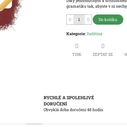
Díky jednoduchým a srozumiteln
hvězdiček.
gramatiku tak, abyste v ní nechy
Do košíku
Kategorie
:
Italština
TISK
ZEPTAT SE
H
RYCHLÉ A SPOLEHLIVÉ
DORUČENÍ
Obvyklá doba doručení 48 hodin