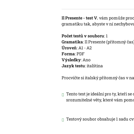
Il Presente - test V.
vám pomůže procvi
gramatiku tak, abyste v ní nechybova
Počet testů v souboru
: 1
Gramatika
: Il Presente (přítomný čas
Úroveň
: A1 - A2
Forma
: PDF
Výsledky
: Ano
Jazyk testu
: italština
Procvičte si italský přítomný čas v naš
Tento test je ideální pro ty, kteří
srozumitelné věty, které vám pom
Testový soubor obsahuje 1 sadu cvi