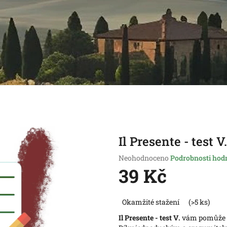
Il Presente - test V.
Průměrné
Neohodnoceno
Podrobnosti hod
hodnocení
39 Kč
produktu
je
Měrná
0,0
Okamžité stažení
(>5 ks)
cena:
z
Il Presente - test V.
vám pomůže pr
5