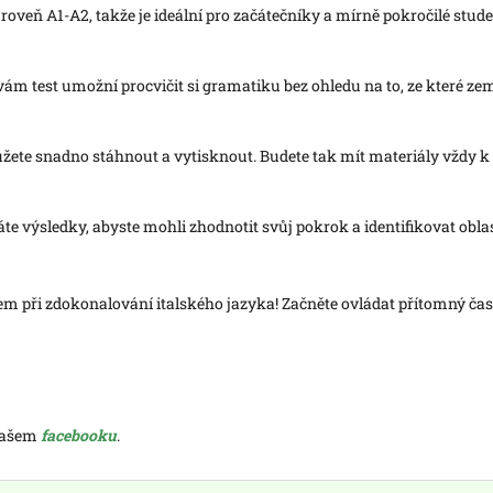
úroveň A1-A2, takže je ideální pro začátečníky a mírně pokročilé studen
 vám test umožní procvičit si gramatiku bez ohledu na to, ze které ze
žete snadno stáhnout a vytisknout. Budete tak mít materiály vždy k 
káte výsledky, abyste mohli zhodnotit svůj pokrok a identifikovat oblas
m při zdokonalování italského jazyka! Začněte ovládat přítomný čas 
 našem
facebooku
.