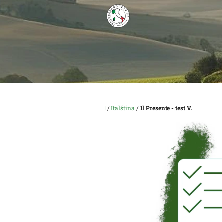
Přejít
na
obsah
Domů
/
Italština
/
Il Presente - test V.