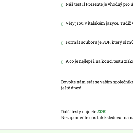
Náš test Il Presente je vhodný pro 
Věty jsou v italském jazyce. Tudíž
Formát souboru je PDF, který si mů
A co je nejlepší, na konci testu zís
Dovolte nám stát se vaším společníke
ještě dnes!
Další testy najdete
ZDE
.
Nezapomeňte nás také sledovat na
Z