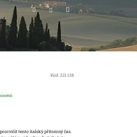
Nákupní
Hledat
Přihlášení
košík
Kód:
22I.138
nocení
ocvičit tento italský přítomný čas.