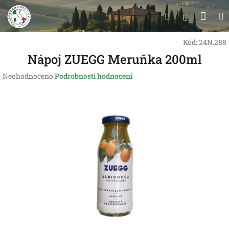
Přejít
Nák
Hledat
na
Přihlášen
obsah
koší
Kód:
24N.288
Nápoj ZUEGG Meruňka 200ml
Průměrné
Neohodnoceno
Podrobnosti hodnocení
hodnocení
produktu
je
0,0
z
5
hvězdiček.