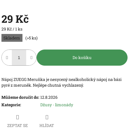
29 Kč
Měrná
29 Kč / 1 ks
cena:
Skladem
(>5 ks)
Do košíku
Nápoj ZUEGG Meruňka je nesycený nealkoholický nápoj na bázi
pyré z meruněk. Nejlépe chutná vychlazený.
Můžeme doručit do:
12.8.2026
Kategorie
:
Džusy - limonády
ZEPTAT SE
HLÍDAT