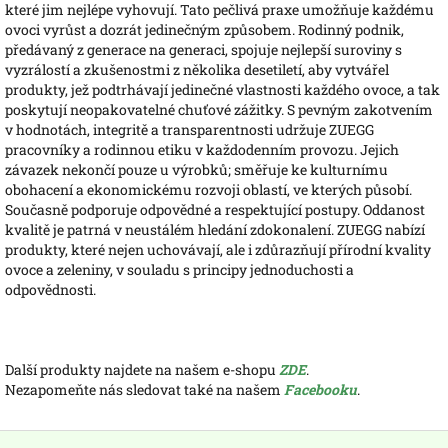
které jim nejlépe vyhovují. Tato pečlivá praxe umožňuje každému
ovoci vyrůst a dozrát jedinečným způsobem. Rodinný podnik,
předávaný z generace na generaci, spojuje nejlepší suroviny s
vyzrálostí a zkušenostmi z několika desetiletí, aby vytvářel
produkty, jež podtrhávají jedinečné vlastnosti každého ovoce, a tak
poskytují neopakovatelné chuťové zážitky. S pevným zakotvením
v hodnotách, integritě a transparentnosti udržuje ZUEGG
pracovníky a rodinnou etiku v každodenním provozu. Jejich
závazek nekončí pouze u výrobků; směřuje ke kulturnímu
obohacení a ekonomickému rozvoji oblastí, ve kterých působí.
Současně podporuje odpovědné a respektující postupy. Oddanost
kvalitě je patrná v neustálém hledání zdokonalení. ZUEGG nabízí
produkty, které nejen uchovávají, ale i zdůrazňují přírodní kvality
ovoce a zeleniny, v souladu s principy jednoduchosti a
odpovědnosti.
Další produkty najdete na našem e-shopu
ZDE
.
Nezapomeňte nás sledovat také na našem
Facebooku
.
Z