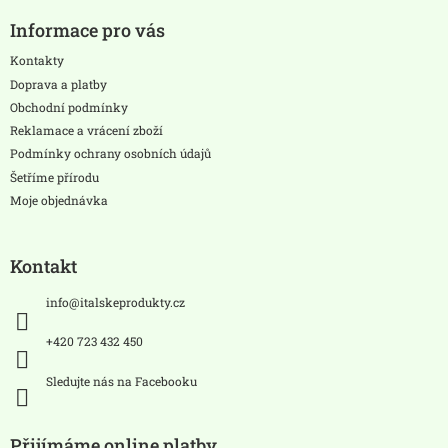
á
Informace pro vás
p
a
Kontakty
t
Doprava a platby
í
Obchodní podmínky
Reklamace a vrácení zboží
Podmínky ochrany osobních údajů
Šetříme přírodu
Moje objednávka
Kontakt
info
@
italskeprodukty.cz
+420 723 432 450
Sledujte nás na Facebooku
Přijímáme online platby