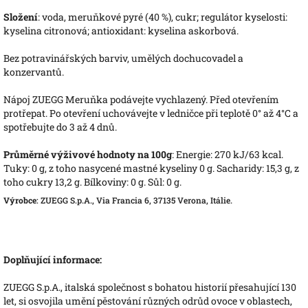
Složení
: voda, meruňkové pyré (40 %), cukr; regulátor kyselosti:
kyselina citronová; antioxidant: kyselina askorbová.
Bez potravinářských barviv, umělých dochucovadel a
konzervantů.
Nápoj ZUEGG Meruňka podávejte vychlazený. Před otevřením
protřepat. Po otevření uchovávejte v ledničce při teplotě 0° až 4°C a
spotřebujte do 3 až 4 dnů.
Průměrné výživové hodnoty na 100g
: Energie: 270 kJ/63 kcal.
Tuky: 0 g, z toho nasycené mastné kyseliny 0 g. Sacharidy: 15,3 g, z
toho cukry 13,2 g. Bílkoviny: 0 g. Sůl: 0 g.
Výrobce
: ZUEGG S.p.A., Via Francia 6, 37135 Verona, Itálie.
Doplňující informace:
ZUEGG S.p.A., italská společnost s bohatou historií přesahující 130
let, si osvojila umění pěstování různých odrůd ovoce v oblastech,