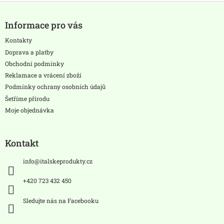
Z
á
Informace pro vás
p
a
Kontakty
t
Doprava a platby
í
Obchodní podmínky
Reklamace a vrácení zboží
Podmínky ochrany osobních údajů
Šetříme přírodu
Moje objednávka
Kontakt
info
@
italskeprodukty.cz
+420 723 432 450
Sledujte nás na Facebooku