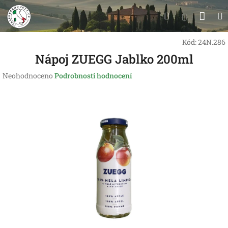
Přejít
Nák
Hledat
na
Přihlášen
obsah
koší
Kód:
24N.286
Nápoj ZUEGG Jablko 200ml
Průměrné
Neohodnoceno
Podrobnosti hodnocení
hodnocení
produktu
je
0,0
z
5
hvězdiček.