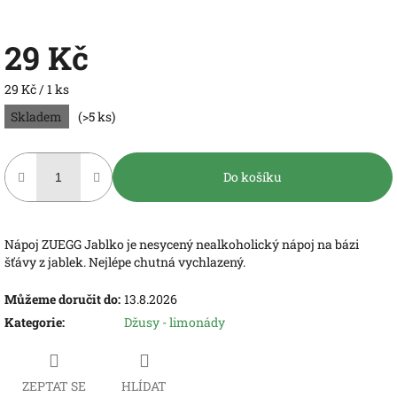
29 Kč
Měrná
29 Kč / 1 ks
cena:
Skladem
(>5 ks)
Do košíku
Nápoj ZUEGG Jablko je nesycený nealkoholický nápoj na bázi
šťávy z jablek. Nejlépe chutná vychlazený.
Můžeme doručit do:
13.8.2026
Kategorie
:
Džusy - limonády
ZEPTAT SE
HLÍDAT