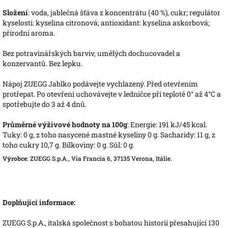
Složení
: voda, jablečná šťáva z koncentrátu (40 %), cukr; regulátor
kyselosti: kyselina citronová; antioxidant: kyselina askorbová;
přírodní aroma.
Bez potravinářských barviv, umělých dochucovadel a
konzervantů. Bez lepku.
Nápoj ZUEGG Jablko podávejte vychlazený. Před otevřením
protřepat. Po otevření uchovávejte v ledničce při teplotě 0° až 4°C a
spotřebujte do 3 až 4 dnů.
Průměrné výživové hodnoty na 100g
: Energie: 191 kJ/45 kcal.
Tuky: 0 g, z toho nasycené mastné kyseliny 0 g. Sacharidy: 11 g, z
toho cukry 10,7 g. Bílkoviny: 0 g. Sůl: 0 g.
Výrobce
: ZUEGG S.p.A., Via Francia 6, 37135 Verona, Itálie.
Doplňující informace:
ZUEGG S.p.A., italská společnost s bohatou historií přesahující 130