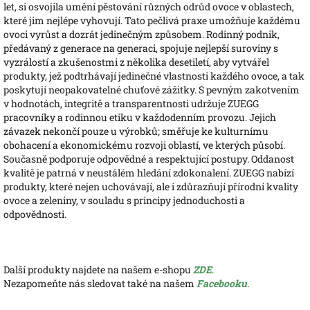
let, si osvojila umění pěstování různých odrůd ovoce v oblastech,
které jim nejlépe vyhovují. Tato pečlivá praxe umožňuje každému
ovoci vyrůst a dozrát jedinečným způsobem. Rodinný podnik,
předávaný z generace na generaci, spojuje nejlepší suroviny s
vyzrálostí a zkušenostmi z několika desetiletí, aby vytvářel
produkty, jež podtrhávají jedinečné vlastnosti každého ovoce, a tak
poskytují neopakovatelné chuťové zážitky. S pevným zakotvením
v hodnotách, integritě a transparentnosti udržuje ZUEGG
pracovníky a rodinnou etiku v každodenním provozu. Jejich
závazek nekončí pouze u výrobků; směřuje ke kulturnímu
obohacení a ekonomickému rozvoji oblastí, ve kterých působí.
Současně podporuje odpovědné a respektující postupy. Oddanost
kvalitě je patrná v neustálém hledání zdokonalení. ZUEGG nabízí
produkty, které nejen uchovávají, ale i zdůrazňují přírodní kvality
ovoce a zeleniny, v souladu s principy jednoduchosti a
odpovědnosti.
Další produkty najdete na našem e-shopu
ZDE
.
Nezapomeňte nás sledovat také na našem
Facebooku
.