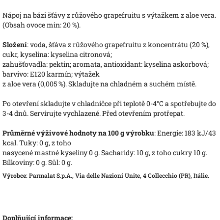
Nápoj na bázi šťávy z růžového grapefruitu s výtažkem z aloe vera.
(Obsah ovoce min: 20 %).
Složení
: voda, šťáva z růžového grapefruitu z koncentrátu (20 %),
cukr, kyselina: kyselina citronová;
zahušťovadla: pektin; aromata, antioxidant: kyselina askorbová;
barvivo: E120 karmín; výtažek
z aloe vera (0,005 %). Skladujte na chladném a suchém místě.
Po otevření skladujte v chladničce při teplotě 0-4°C a spotřebujte do
3-4 dnů. Servírujte vychlazené. Před otevřením protřepat.
Průměrné výživové hodnoty na 100 g výrobku
: Energie: 183 kJ/43
kcal. Tuky: 0 g, z toho
nasycené mastné kyseliny 0 g. Sacharidy: 10 g, z toho cukry 10 g.
Bílkoviny: 0 g. Sůl: 0 g.
Výrobce
: Parmalat S.p.A., Via delle Nazioni Unite, 4 Collecchio (PR), Itálie.
Doplňující informace: