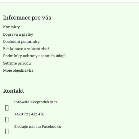
Z
á
Informace pro vás
p
a
Kontakty
t
Doprava a platby
í
Obchodní podmínky
Reklamace a vrácení zboží
Podmínky ochrany osobních údajů
Šetříme přírodu
Moje objednávka
Kontakt
info
@
italskeprodukty.cz
+420 723 432 450
Sledujte nás na Facebooku