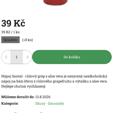
39 Kč
Měrná
39 Kč / 1 ks
cena:
Skladem
(>5 ks)
Do košíku
Nápoj Santal - růžový grep s aloe vera je nesycený nealkoholický
nápoj na bázi šťávy z růžového grapefruitu a výtažku z aloe vera.
Nejlépe chutná vychlazený.
Můžeme doručit do:
13.8.2026
Kategorie
:
Džusy - limonády