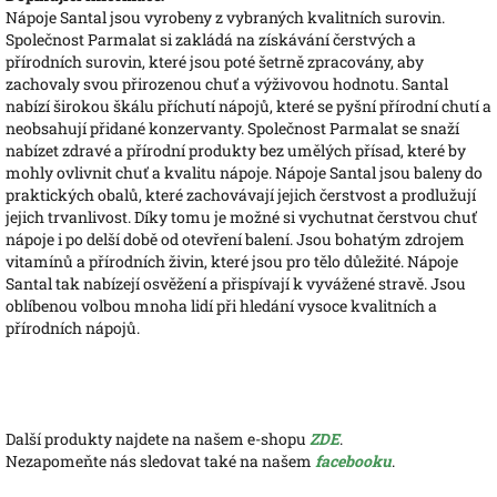
Nápoje Santal jsou vyrobeny z vybraných kvalitních surovin.
Společnost Parmalat si zakládá na získávání čerstvých a
přírodních surovin, které jsou poté šetrně zpracovány, aby
zachovaly svou přirozenou chuť a výživovou hodnotu. Santal
nabízí širokou škálu příchutí nápojů, které se pyšní přírodní chutí a
neobsahují přidané konzervanty. Společnost Parmalat se snaží
nabízet zdravé a přírodní produkty bez umělých přísad, které by
mohly ovlivnit chuť a kvalitu nápoje. Nápoje Santal jsou baleny do
praktických obalů, které zachovávají jejich čerstvost a prodlužují
jejich trvanlivost. Díky tomu je možné si vychutnat čerstvou chuť
nápoje i po delší době od otevření balení. Jsou bohatým zdrojem
vitamínů a přírodních živin, které jsou pro tělo důležité. Nápoje
Santal tak nabízejí osvěžení a přispívají k vyvážené stravě. Jsou
oblíbenou volbou mnoha lidí při hledání vysoce kvalitních a
přírodních nápojů.
Další produkty najdete na našem e-shopu
ZDE
.
Nezapomeňte nás sledovat také na našem
facebooku
.