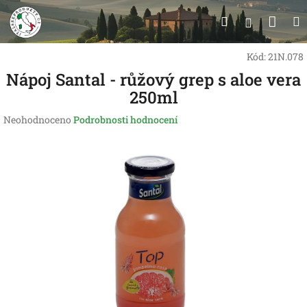
Přejít
Nák
Hledat
na
Přihlášen
obsah
koší
Kód:
21N.078
Nápoj Santal - růžový grep s aloe vera
250ml
Průměrné
Neohodnoceno
Podrobnosti hodnocení
hodnocení
produktu
je
0,0
z
5
hvězdiček.