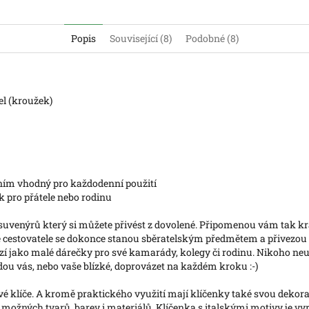
Popis
Související (8)
Podobné (8)
cel (kroužek)
ním vhodný pro každodenní použití
ek pro přátele nebo rodinu
suvenýrů který si můžete přivést z dovolené. Připomenou vám tak krásn
ré cestovatele se dokonce stanou sběratelským předmětem a přivezou 
ozí jako malé dárečky pro své kamarády, kolegy či rodinu. Nikoho neur
ou vás, nebo vaše blízké, doprovázet na každém kroku :-)
 klíče. A kromě praktického využití mají klíčenky také svou dekorati
ožných tvarů, barev i materiálů. Klíčenka s italskými motivy je vy