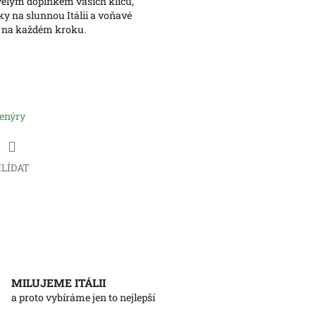
ělým doplňkem vašich klíčů,
y na slunnou Itálii a voňavé
t na každém kroku.
venýry
LÍDAT
MILUJEME ITÁLII
a proto vybíráme jen to nejlepší