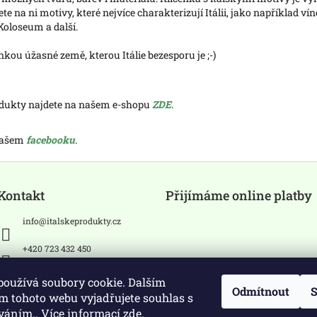
 na ni motivy, které nejvíce charakterizují Itálii, jako například víno
Koloseum a další.
ou úžasné země, kterou Itálie bezesporu je ;-)
odukty najdete na našem e-shopu
ZDE
.
 našem
facebooku
.
Kontakt
Přijímáme online platby
info
@
italskeprodukty.cz
+420 723 432 450
Sledujte nás na Facebooku
používá soubory cookie. Dalším
Odmítnout
S
m tohoto webu vyjadřujete souhlas s
íváním.. Více informací
zde
.