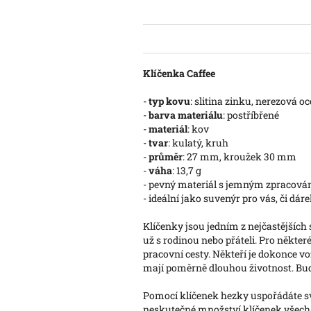
Klíčenka Caffee
-
typ kovu
: slitina zinku, nerezová o
-
barva materiálu
: postříbřené
-
materiál
: kov
-
tvar
: kulatý, kruh
-
průměr
: 27 mm, kroužek 30 mm
-
váha
: 13,7 g
- pevný materiál s jemným zpracová
- ideální jako suvenýr pro vás, či dár
Klíčenky jsou jedním z nejčastějších 
už s rodinou nebo přáteli. Pro někte
pracovní cesty. Někteří je dokonce v
mají poměrně dlouhou životnost. Bud
Pomocí klíčenek hezky uspořádáte své
neskutečné množství klíčenek všech m