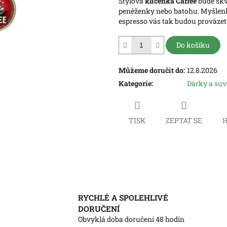
Stylová
klíčenka Caffee
bude skv
hvězdiček.
peněženky nebo batohu. Myšlenk
espresso vás tak budou prováze
Do košíku
Můžeme doručit do:
12.8.2026
Kategorie
:
Dárky a su
TISK
ZEPTAT SE
H
RYCHLÉ A SPOLEHLIVÉ
DORUČENÍ
Obvyklá doba doručení 48 hodin