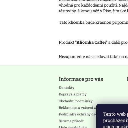
vhodná pro každodenní použití. Najdete
těstoviny, šikmou věž v Pise, římské 
Tato klíčenka bude krásnou připomínk
Produkt
"Klíčenka Caffee"
a další pr
Nezapomeňte nás sledovat také na
Z
á
Informace pro vás
p
a
Kontakty
t
Doprava a platby
í
Obchodní podmínky
Reklamace a vrácení zboží
Tento web 
Podmínky ochrany osobních údajů
procházení
Šetříme přírodu
jejich použ
Moje objednávka