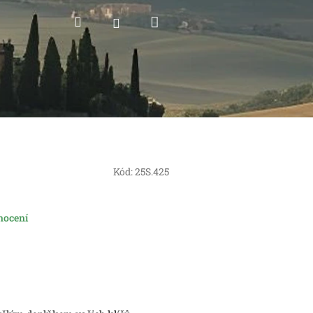
Nákupní
Hledat
Přihlášení
košík
Kód:
25S.425
nocení