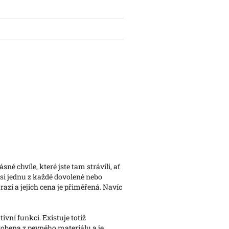
é chvíle, které jste tam strávili, ať
si jednu z každé dovolené nebo
azí a jejich cena je přiměřená. Navíc
vní funkci. Existuje totiž
robena z pevného materiálu a je