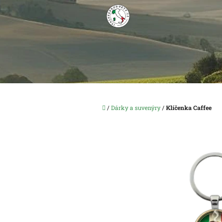
Přejít
na
obsah
Domů
/
Dárky a suvenýry
/
Klíčenka Caffee