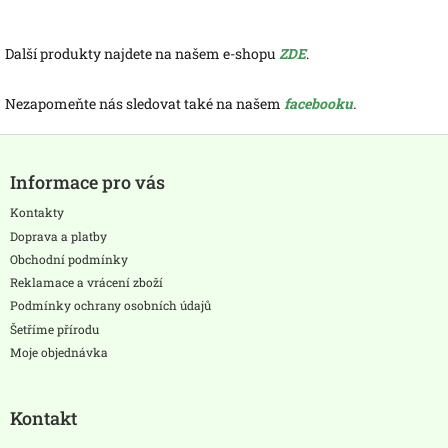
Další produkty najdete na našem e-shopu
ZDE
.
Nezapomeňte nás sledovat také na našem
facebooku
.
Z
á
Informace pro vás
p
a
Kontakty
t
Doprava a platby
í
Obchodní podmínky
Reklamace a vrácení zboží
Podmínky ochrany osobních údajů
Šetříme přírodu
Moje objednávka
Kontakt