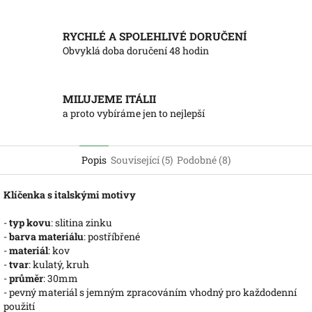
RYCHLÉ A SPOLEHLIVÉ DORUČENÍ
Obvyklá doba doručení 48 hodin
MILUJEME ITÁLII
a proto vybíráme jen to nejlepší
Popis
Související (5)
Podobné (8)
Klíčenka s italskými motivy
-
typ kovu
: slitina zinku
-
barva materiálu
: postříbřené
-
materiál
: kov
-
tvar
: kulatý, kruh
-
průměr
: 30mm
- pevný materiál s jemným zpracováním vhodný pro každodenní
použití