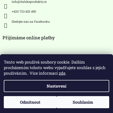
info
@
italskeprodukty.cz
+420 723 432 450
Sledujte nás na Facebooku
Přijímáme online platby
Tento web používá soubory cookie. Dalším
procházením tohoto webu vyjadřujete souhlas s jejich
používáním.. Více informací
zde
.
Zákaz prodeje alkoholických
Nastavení
nápojů osobám mladších 18 let.
Copyright 2026
ItalskeProdukty.cz
. Všechna práva
Odmítnout
Souhlasím
Vytvořil Shoptet
vyhrazena.