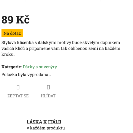
89 Kč
Měrná
Na dotaz
cena:
Stylová klíčenka s italskými motivy bude skvělým doplňkem
vašich klíčů a připomene vám tak oblíbenou zemi na každém
kroku.
Kategorie
:
Dárky a suvenýry
Položka byla vyprodána…
ZEPTAT SE
HLÍDAT
LÁSKA K ITÁLII
v každém produktu