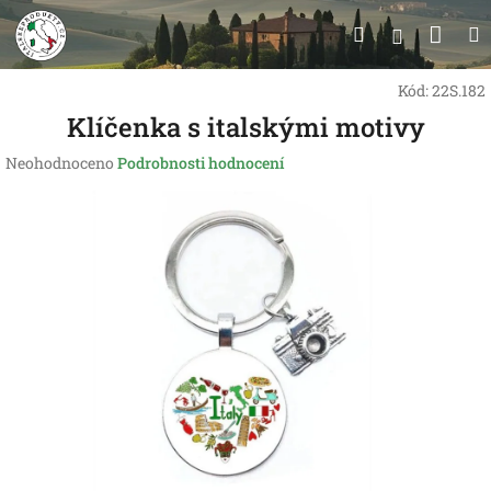
Přejít
Nák
Hledat
na
Přihlášen
obsah
koší
Kód:
22S.182
Klíčenka s italskými motivy
Průměrné
Neohodnoceno
Podrobnosti hodnocení
hodnocení
produktu
je
0,0
z
5
hvězdiček.