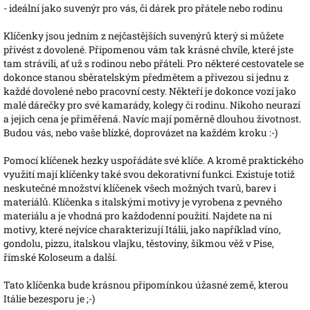
- ideální jako suvenýr pro vás, či dárek pro přátele nebo rodinu
Klíčenky jsou jedním z nejčastějších suvenýrů který si můžete
přivést z dovolené. Připomenou vám tak krásné chvíle, které jste
tam strávili, ať už s rodinou nebo přáteli. Pro některé cestovatele se
dokonce stanou sběratelským předmětem a přivezou si jednu z
každé dovolené nebo pracovní cesty. Někteří je dokonce vozí jako
malé dárečky pro své kamarády, kolegy či rodinu. Nikoho neurazí
a jejich cena je přiměřená. Navíc mají poměrně dlouhou životnost.
Budou vás, nebo vaše blízké, doprovázet na každém kroku :-)
Pomocí klíčenek hezky uspořádáte své klíče. A kromě praktického
využití mají klíčenky také svou dekorativní funkci. Existuje totiž
neskutečné množství klíčenek všech možných tvarů, barev i
materiálů. Klíčenka s italskými motivy je vyrobena z pevného
materiálu a je vhodná pro každodenní použití. Najdete na ni
motivy, které nejvíce charakterizují Itálii, jako například víno,
gondolu, pizzu, italskou vlajku, těstoviny, šikmou věž v Pise,
římské Koloseum a další.
Tato klíčenka bude krásnou připomínkou úžasné země, kterou
Itálie bezesporu je ;-)