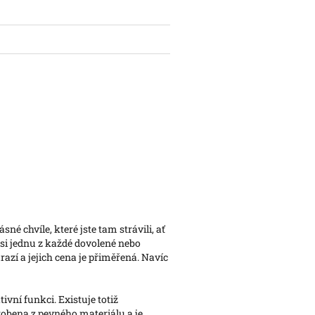
é chvíle, které jste tam strávili, ať
si jednu z každé dovolené nebo
azí a jejich cena je přiměřená. Navíc
vní funkci. Existuje totiž
robena z pevného materiálu a je