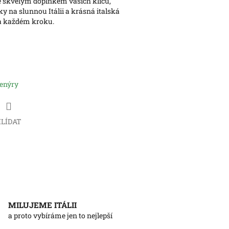
 skvělým doplňkem vašich klíčů,
 na slunnou Itálii a krásná italská
a každém kroku.
venýry
LÍDAT
MILUJEME ITÁLII
a proto vybíráme jen to nejlepší