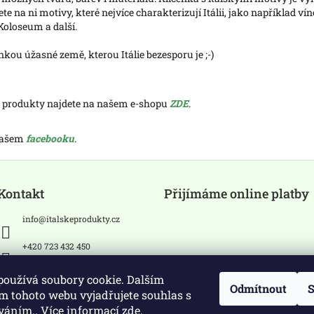
 na ni motivy, které nejvíce charakterizují Itálii, jako například víno
Koloseum a další.
ou úžasné země, kterou Itálie bezesporu je ;-)
í produkty najdete na našem e-shopu
ZDE
.
 našem
facebooku
.
Kontakt
Přijímáme online platby
info
@
italskeprodukty.cz
+420 723 432 450
Sledujte nás na Facebooku
používá soubory cookie. Dalším
Odmítnout
S
m tohoto webu vyjadřujete souhlas s
íváním.. Více informací
zde
.