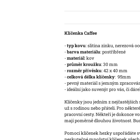
Klíčenka Caffee
-
typ kovu
: slitina zinku, nerezová o
-
barva materiálu
: postříbřené
-
materiál
: kov
-
průměr kroužku
: 30 mm
-
rozměr přívěsku
: 42 x 40 mm
-
celková délka klíčenky
: 95mm
- pevný materiál s jemným zpracová
- ideální jako suvenýr pro vás, či dár
Klíčenky jsou jedním z nejčastějších 
už s rodinou nebo přáteli. Pro někte
pracovní cesty. Někteří je dokonce v
mají poměrně dlouhou životnost. Bud
Pomocí klíčenek hezky uspořádáte své
neskutečné množství klíčenek všech m