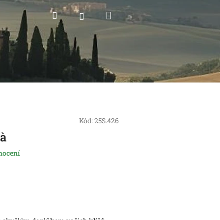
Nákupní
Hledat
Přihlášení
košík
Kód:
25S.426
tà
nocení