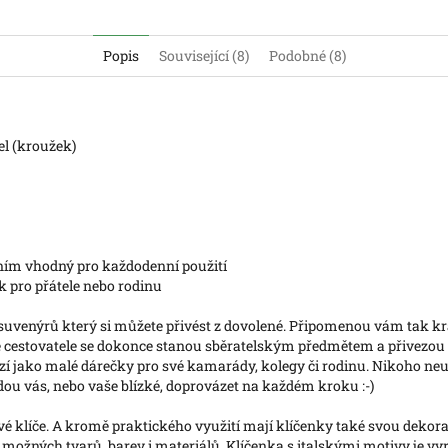
Popis
Související (8)
Podobné (8)
cel (kroužek)
ním vhodný pro každodenní použití
ek pro přátele nebo rodinu
suvenýrů který si můžete přivést z dovolené. Připomenou vám tak krásn
ré cestovatele se dokonce stanou sběratelským předmětem a přivezou 
ozí jako malé dárečky pro své kamarády, kolegy či rodinu. Nikoho neur
ou vás, nebo vaše blízké, doprovázet na každém kroku :-)
 klíče. A kromě praktického využití mají klíčenky také svou dekorati
ožných tvarů, barev i materiálů. Klíčenka s italskými motivy je vy