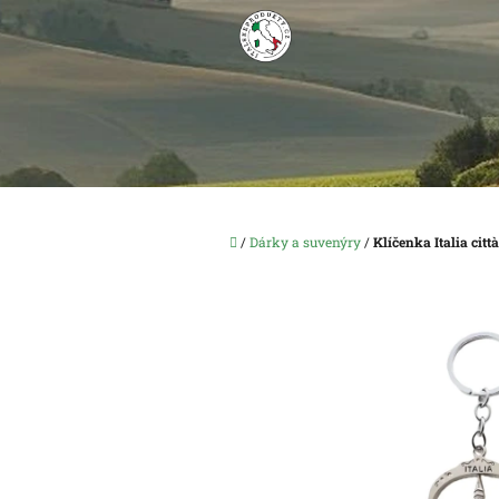
Přejít
na
obsah
Domů
/
Dárky a suvenýry
/
Klíčenka Italia città