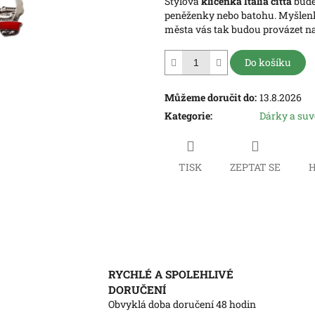
Stylová
klíčenka Italia città
bude
hvězdiček.
peněženky nebo batohu. Myšlenky
města vás tak budou provázet n
Do košíku
Můžeme doručit do:
13.8.2026
Kategorie
:
Dárky a su
TISK
ZEPTAT SE
H
RYCHLÉ A SPOLEHLIVÉ
DORUČENÍ
Obvyklá doba doručení 48 hodin