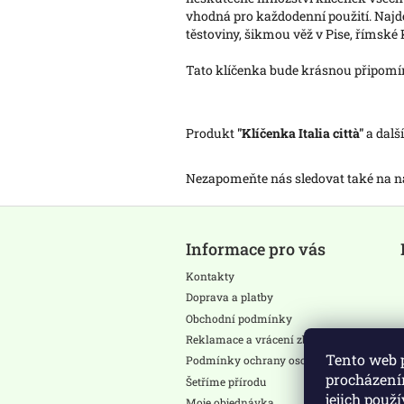
vhodná pro každodenní použití. Najdete
těstoviny, šikmou věž v Pise, římské 
Tato klíčenka bude krásnou připomínk
Produkt
"Klíčenka Italia città"
a dalš
Nezapomeňte nás sledovat také na
Z
á
Informace pro vás
p
a
Kontakty
t
Doprava a platby
í
Obchodní podmínky
Reklamace a vrácení zboží
Tento web 
Podmínky ochrany osobních údajů
procházení
Šetříme přírodu
jejich použ
Moje objednávka