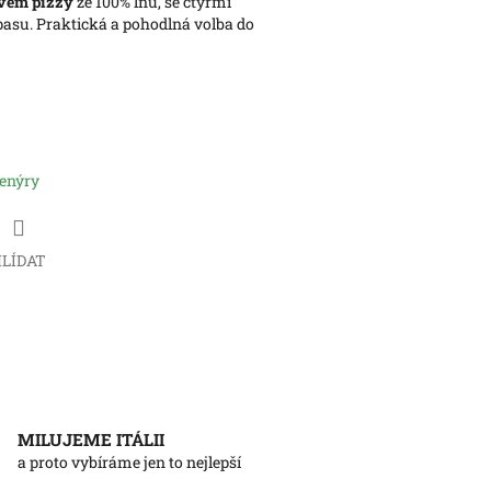
ivem pizzy
ze 100% lnu, se čtyřmi
su. Praktická a pohodlná volba do
venýry
LÍDAT
MILUJEME ITÁLII
a proto vybíráme jen to nejlepší