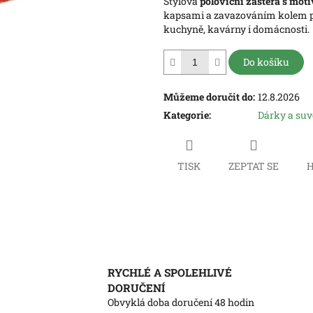
Stylová
poloviční zástěra s mot
hvězdiček.
kapsami a zavazováním kolem pa
kuchyně, kavárny i domácnosti.
Do košíku
Můžeme doručit do:
12.8.2026
Kategorie
:
Dárky a su
TISK
ZEPTAT SE
H
RYCHLÉ A SPOLEHLIVÉ
DORUČENÍ
Obvyklá doba doručení 48 hodin