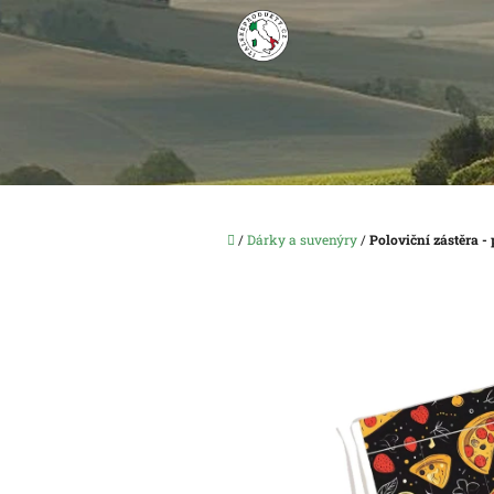
Přejít
na
obsah
Domů
/
Dárky a suvenýry
/
Poloviční zástěra - 