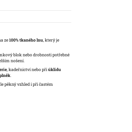
na ze
100% tkaného lnu
, který je
námkový blok nebo drobnosti potřebné
elším nošení.
erie
, kadeřnictví nebo při
úklidu
plněk
.
ále pěkný vzhled i při častém