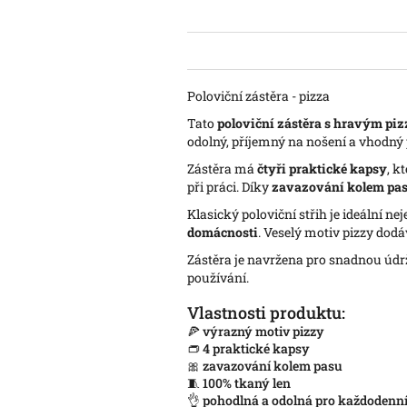
Poloviční zástěra - pizza
Tato
poloviční zástěra s hravým pi
odolný, příjemný na nošení a vhodný 
Zástěra má
čtyři praktické kapsy
, k
při práci. Díky
zavazování kolem pa
Klasický poloviční střih je ideální ne
domácnosti
. Veselý motiv pizzy dodáv
Zástěra je navržena pro snadnou úd
používání.
Vlastnosti produktu:
🍕 výrazný motiv pizzy
👝 4 praktické kapsy
🎀 zavazování kolem pasu
🧵 100% tkaný len
👌 pohodlná a odolná pro každodenní