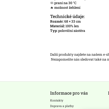
🧼 praní na 30 °C
🔥 možnost žehlení
Technické údaje:
Rozměr:
68 × 33 cm
Materiál:
100% len
Typ:
poloviční zástěra
Další produkty najdete na našem e-
Nezapomeňte nás sledovat také na
Z
á
Informace pro vás
p
a
Kontakty
t
Doprava a platby