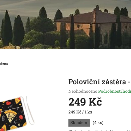
pizza
Poloviční zástěra -
Průměrné
Neohodnoceno
Podrobnosti hod
hodnocení
249 Kč
produktu
je
Měrná
249 Kč / 1 ks
0,0
cena:
z
Skladem
(4 ks)
5