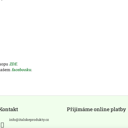
shopu
ZDE
.
 našem
facebooku
.
Kontakt
Přijímáme online platby
info
@
italskeprodukty.cz