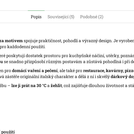
Popis
Související (5)
Podobné (2)
zza motivem
spojuje praktičnost, pohodlí a výrazný design. Je vyrobe
pro každodenní použití.
teré poskytují dostatek prostoru pro kuchyňské náčiní, utěrky, poz
su
se snadno přizpůsobí různým postavám a zůstává pohodlná i při d
jen pro
domácí vaření a pečení
, ale také pro
restaurace, kavárny, pizz
á zástěře originální italský charakter a dělá z ní i skvělý
dárkový do
ržbu –
lze ji prát na 30 °C
a
žehlit
, což zajišťuje dlouhou životnost a st
 použití