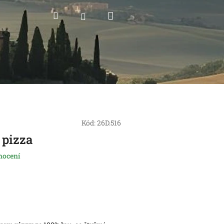
Nákupní
Hledat
Přihlášení
košík
Kód:
26D.516
 pizza
nocení