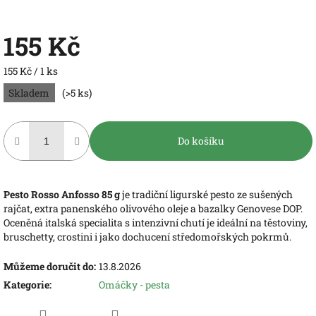
155 Kč
Měrná
155 Kč / 1 ks
cena:
Skladem
(>5 ks)
Do košíku
Pesto Rosso Anfosso 85 g
je tradiční ligurské pesto ze sušených
rajčat, extra panenského olivového oleje a bazalky Genovese DOP.
Oceněná italská specialita s intenzivní chutí je ideální na těstoviny,
bruschetty, crostini i jako dochucení středomořských pokrmů.
Můžeme doručit do:
13.8.2026
Kategorie
:
Omáčky - pesta