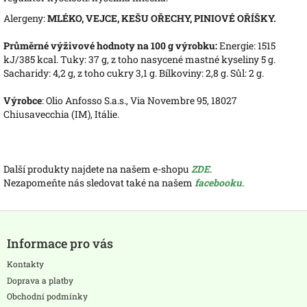
Alergeny:
MLÉKO, VEJCE, KEŠU OŘECHY, PINIOVÉ OŘÍŠKY.
Průměrné výživové hodnoty na 100 g výrobku:
Energie: 1515
kJ/385 kcal. Tuky: 37 g, z toho nasycené mastné kyseliny 5 g.
Sacharidy: 4,2 g, z toho cukry 3,1 g. Bílkoviny: 2,8 g. Sůl: 2 g.
Výrobce
: Olio Anfosso S.a.s., Via Novembre 95, 18027
Chiusavecchia (IM), Itálie.
Další produkty najdete na našem e-shopu
ZDE
.
Nezapomeňte nás sledovat také na našem
facebooku
.
Z
á
Informace pro vás
p
a
Kontakty
t
Doprava a platby
í
Obchodní podmínky