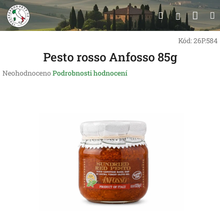
Přejít
Nák
Hledat
na
Přihlášen
obsah
koší
Kód:
26P.584
Pesto rosso Anfosso 85g
Průměrné
Neohodnoceno
Podrobnosti hodnocení
hodnocení
produktu
je
0,0
z
5
hvězdiček.