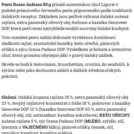
Pesto Rosso Anfosso 85 g
přináší autentickou chuť Ligurie v
podobě prémiového červeného pesta připraveného podle tradičních
italských receptur. Základem jsou pečlivě vybraná italská sušená
rajčata, extra panenský olivový olej Anfosso a bazalka Genovese
DOP, která patří mezi nejvyhledávanější suroviny italské kuchyně.
Toto oceněné pesto nabízí dokonale vyváženou kombinaci
sladkosti rajčat, aromatické bazalky, kešu ořechů, piniových
oříšků a sýru Grana Padano DOP. Výsledkem je bohatá a intenzivní
chuť, která promění obyčejné jídlo v pravý italský zážitek.
Skvěle se hodí k těstovinám, bruschettám, crostini, do sendvičů, k
sýrům nebo jako dochucení salátů a dalších středomořských
pokrmů.
Složení
: Italská loupaná rajčata 25 %, extra panenský olivový olej
23 %, dvojitý rajčatový koncentrát z Itálie 18 %, polotovar z bazalky
Genovese DOP 12 % (bazalka Genovese DOP 63 %, extra panenský
olivový olej, sůl, antioxidant: kyselina askorbová),
KEŠU OŘECHY
,
sušená rajčata 5 %, sýr Grana Padano DOP (
MLÉKO
, syřidlo, sůl,
lysozym z
VAJEČNÉHO
bílku), piniové oříšky, česnek, sůl,
regulátor kyselosti: kyselina mléčná.