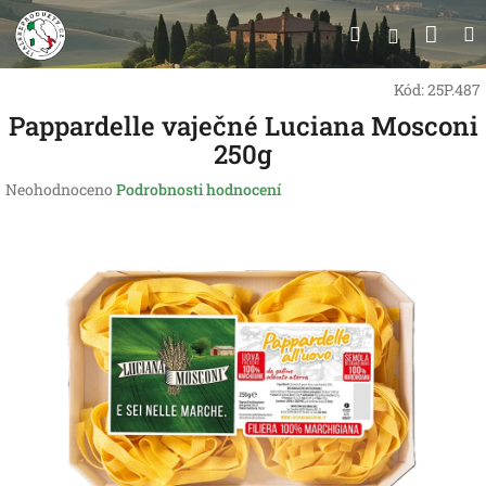
Přejít
Nák
Hledat
na
Přihlášen
obsah
koší
Kód:
25P.487
Pappardelle vaječné Luciana Mosconi
250g
Průměrné
Neohodnoceno
Podrobnosti hodnocení
hodnocení
produktu
je
0,0
z
5
hvězdiček.