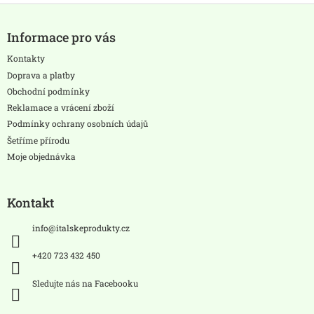
Z
á
Informace pro vás
p
a
Kontakty
t
Doprava a platby
í
Obchodní podmínky
Reklamace a vrácení zboží
Podmínky ochrany osobních údajů
Šetříme přírodu
Moje objednávka
Kontakt
info
@
italskeprodukty.cz
+420 723 432 450
Sledujte nás na Facebooku