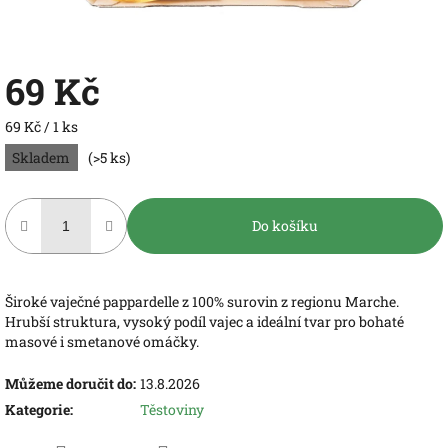
69 Kč
Měrná
69 Kč / 1 ks
cena:
Skladem
(>5 ks)
Do košíku
Široké vaječné pappardelle z 100% surovin z regionu Marche.
Hrubší struktura, vysoký podíl vajec a ideální tvar pro bohaté
masové i smetanové omáčky.
Můžeme doručit do:
13.8.2026
Kategorie
:
Těstoviny