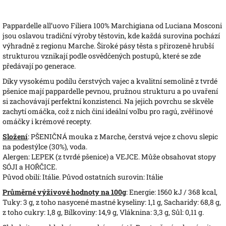
Pappardelle all’uovo Filiera 100% Marchigiana od Luciana Mosconi
jsou oslavou tradiční výroby těstovin, kde každá surovina pochází
výhradně z regionu Marche. Široké pásy těsta s přirozeně hrubší
strukturou vznikají podle osvědčených postupů, které se zde
předávají po generace.
Díky vysokému podílu čerstvých vajec a kvalitní semolině z tvrdé
pšenice mají pappardelle pevnou, pružnou strukturu a po uvaření
si zachovávají perfektní konzistenci. Na jejich povrchu se skvěle
zachytí omáčka, což z nich činí ideální volbu pro ragú, zvěřinové
omáčky i krémové recepty.
Složení
: PŠENIČNÁ mouka z Marche, čerstvá vejce z chovu slepic
na podestýlce (30%), voda.
Alergen: LEPEK (z tvrdé pšenice) a VEJCE. Může obsahovat stopy
SÓJI a HOŘČICE.
Původ obilí: Itálie. Původ ostatních surovin: Itálie
Průměrné výživové hodnoty na 100g
: Energie: 1560 kJ / 368 kcal,
Tuky: 3 g, z toho nasycené mastné kyseliny: 1,1 g, Sacharidy: 68,8 g,
z toho cukry: 1,8 g, Bílkoviny: 14,9 g, Vláknina: 3,3 g, Sůl: 0,11 g.