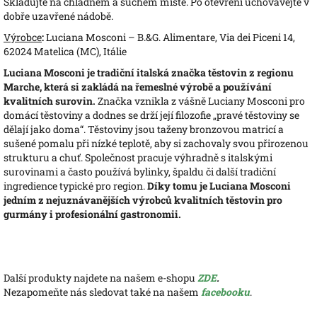
Skladujte na chladném a suchém místě. Po otevření uchovávejte v
dobře uzavřené nádobě.
Výrobce
:
Luciana Mosconi – B.&G. Alimentare, Via dei Piceni 14,
62024 Matelica (MC), Itálie
Luciana Mosconi je tradiční italská značka těstovin z regionu
Marche, která si zakládá na řemeslné výrobě a používání
kvalitních surovin.
Značka vznikla z vášně Luciany Mosconi pro
domácí těstoviny a dodnes se drží její filozofie „pravé těstoviny se
dělají jako doma“. Těstoviny jsou taženy bronzovou matricí a
sušené pomalu při nízké teplotě, aby si zachovaly svou přirozenou
strukturu a chuť. Společnost pracuje výhradně s italskými
surovinami a často používá bylinky, špaldu či další tradiční
ingredience typické pro region.
Díky tomu je Luciana Mosconi
jedním z nejuznávanějších výrobců kvalitních těstovin pro
gurmány i profesionální gastronomii.
Další produkty najdete na našem e-shopu
ZDE
.
Nezapomeňte nás sledovat také na našem
facebooku
.