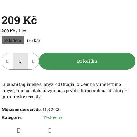
209 Kč
Měrná
209 Kč / 1 ks
cena:
Skladem
(>5 ks)
Do košíku
Luxusní tagliatelle s lanýži od Orogiallo. Jemná vůně letního
lanýže, tradiční italská výroba a prvotřídní semolina. Ideální pro
gurmánské recepty.
Můžeme doručit do:
11.8.2026
Kategorie
:
Těstoviny