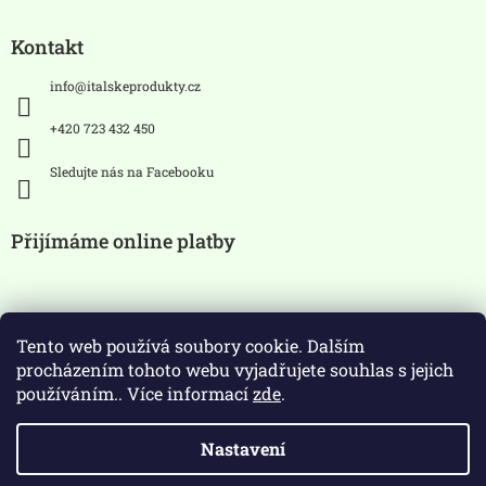
Kontakt
info
@
italskeprodukty.cz
+420 723 432 450
Sledujte nás na Facebooku
Přijímáme online platby
Tento web používá soubory cookie. Dalším
procházením tohoto webu vyjadřujete souhlas s jejich
používáním.. Více informací
zde
.
Zákaz prodeje alkoholických
Nastavení
nápojů osobám mladších 18 let.