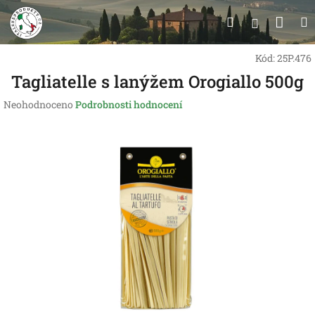
Přejít
Nák
Hledat
na
Přihlášen
obsah
koší
Kód:
25P.476
Tagliatelle s lanýžem Orogiallo 500g
Průměrné
Neohodnoceno
Podrobnosti hodnocení
hodnocení
produktu
je
0,0
z
5
hvězdiček.