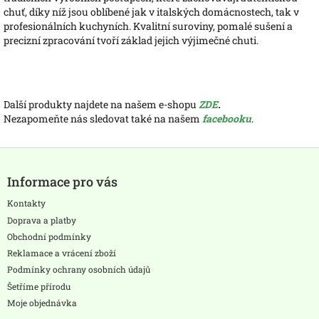
chuť, díky níž jsou oblíbené jak v italských domácnostech, tak v
profesionálních kuchyních. Kvalitní suroviny, pomalé sušení a
precizní zpracování tvoří základ jejich výjimečné chuti.
Další produkty najdete na našem e-shopu
ZDE
.
Nezapomeňte nás sledovat také na našem
facebooku
.
Z
á
Informace pro vás
p
a
Kontakty
t
Doprava a platby
í
Obchodní podmínky
Reklamace a vrácení zboží
Podmínky ochrany osobních údajů
Šetříme přírodu
Moje objednávka