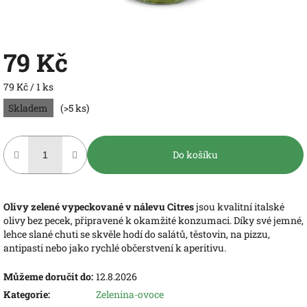
79 Kč
Měrná
79 Kč / 1 ks
cena:
Skladem
(>5 ks)
Do košíku
Olivy zelené vypeckované v nálevu Citres
jsou kvalitní italské
olivy bez pecek, připravené k okamžité konzumaci. Díky své jemné,
lehce slané chuti se skvěle hodí do salátů, těstovin, na pizzu,
antipasti nebo jako rychlé občerstvení k aperitivu.
Můžeme doručit do:
12.8.2026
Kategorie
:
Zelenina-ovoce