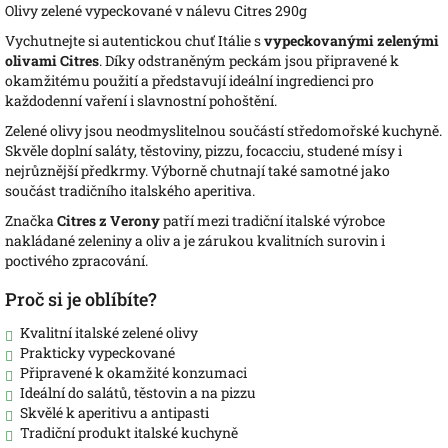
Olivy zelené vypeckované v nálevu Citres 290g
Vychutnejte si autentickou chuť Itálie s
vypeckovanými zelenými
olivami Citres
. Díky odstraněným peckám jsou připravené k
okamžitému použití a představují ideální ingredienci pro
každodenní vaření i slavnostní pohoštění.
Zelené olivy jsou neodmyslitelnou součástí středomořské kuchyně.
Skvěle doplní saláty, těstoviny, pizzu, focacciu, studené mísy i
nejrůznější předkrmy. Výborně chutnají také samotné jako
součást tradičního italského aperitiva.
Značka
Citres z Verony
patří mezi tradiční italské výrobce
nakládané zeleniny a oliv a je zárukou kvalitních surovin i
poctivého zpracování.
Proč si je oblíbíte?
Kvalitní italské zelené olivy
Prakticky vypeckované
Připravené k okamžité konzumaci
Ideální do salátů, těstovin a na pizzu
Skvělé k aperitivu a antipasti
Tradiční produkt italské kuchyně