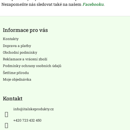
Nezapomeňte nás sledovat také na našem
Facebooku
.
Z
á
Informace pro vás
p
a
Kontakty
t
Doprava a platby
í
Obchodní podmínky
Reklamace a vrácení zboží
Podmínky ochrany osobních údajů
Šetříme přírodu
Moje objednávka
Kontakt
info
@
italskeprodukty.cz
+420 723 432 450