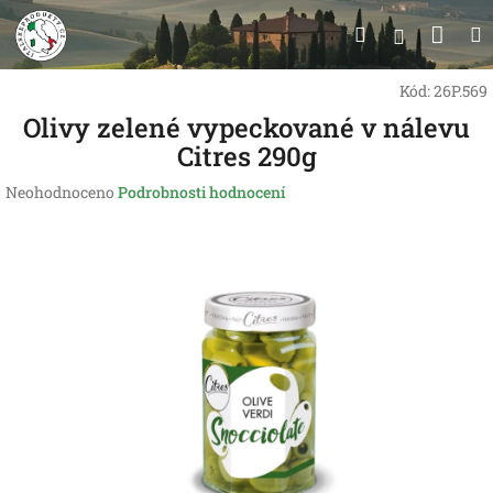
Přejít
Nák
Hledat
na
Přihlášen
obsah
koší
Kód:
26P.569
Olivy zelené vypeckované v nálevu
Citres 290g
Průměrné
Neohodnoceno
Podrobnosti hodnocení
hodnocení
produktu
je
0,0
z
5
hvězdiček.