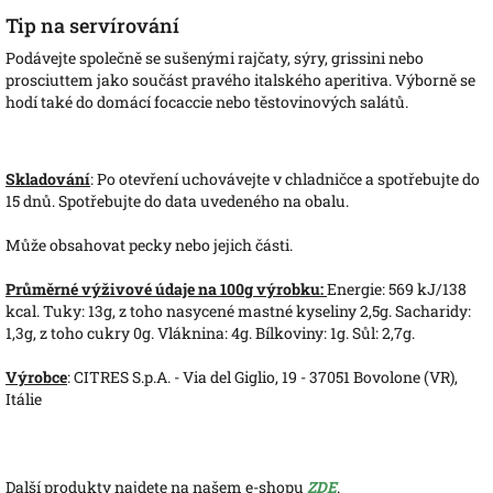
Tip na servírování
Podávejte společně se sušenými rajčaty, sýry, grissini nebo
prosciuttem jako součást pravého italského aperitiva. Výborně se
hodí také do domácí focaccie nebo těstovinových salátů.
Skladování
: Po otevření uchovávejte v chladničce a spotřebujte do
15 dnů. Spotřebujte do data uvedeného na obalu.
Může obsahovat pecky nebo jejich části.
Průměrné výživové údaje na 100g výrobku:
Energie: 569 kJ/138
kcal. Tuky: 13g, z toho nasycené mastné kyseliny 2,5g. Sacharidy:
1,3g, z toho cukry 0g. Vláknina: 4g. Bílkoviny: 1g. Sůl: 2,7g.
Výrobce
: CITRES S.p.A. - Via del Giglio, 19 - 37051 Bovolone (VR),
Itálie
Další produkty najdete na našem e-shopu
ZDE
.