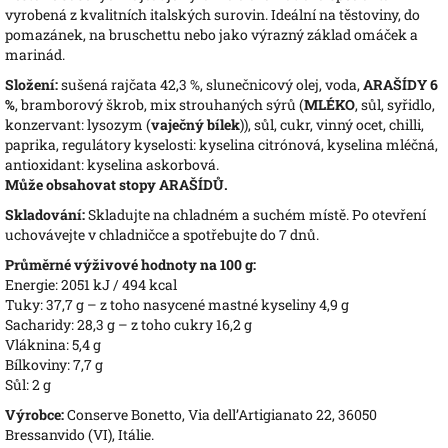
vyrobená z kvalitních italských surovin. Ideální na těstoviny, do
pomazánek, na bruschettu nebo jako výrazný základ omáček a
marinád.
Složení:
sušená rajčata 42,3 %, slunečnicový olej, voda,
ARAŠÍDY 6
%
, bramborový škrob, mix strouhaných sýrů (
MLÉKO
, sůl, syřidlo,
konzervant: lysozym (
vaječný bílek
)), sůl, cukr, vinný ocet, chilli,
paprika, regulátory kyselosti: kyselina citrónová, kyselina mléčná,
antioxidant: kyselina askorbová.
Může obsahovat stopy ARAŠÍDŮ.
Skladování:
Skladujte na chladném a suchém místě. Po otevření
uchovávejte v chladničce a spotřebujte do 7 dnů.
Průměrné výživové hodnoty na 100 g:
Energie: 2051 kJ / 494 kcal
Tuky: 37,7 g – z toho nasycené mastné kyseliny 4,9 g
Sacharidy: 28,3 g – z toho cukry 16,2 g
Vláknina: 5,4 g
Bílkoviny: 7,7 g
Sůl: 2 g
Výrobce:
Conserve Bonetto, Via dell’Artigianato 22, 36050
Bressanvido (VI), Itálie.