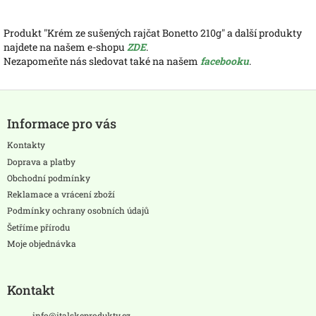
Produkt "Krém ze sušených rajčat Bonetto 210g" a další produkty
najdete na našem e-shopu
ZDE
.
Nezapomeňte nás sledovat také na našem
facebooku
.
Z
á
Informace pro vás
p
a
Kontakty
t
Doprava a platby
í
Obchodní podmínky
Reklamace a vrácení zboží
Podmínky ochrany osobních údajů
Šetříme přírodu
Moje objednávka
Kontakt
info
@
italskeprodukty.cz