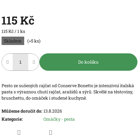
115 Kč
Měrná
115 Kč / 1 ks
cena:
Skladem
(>5 ks)
Do košíku
Pesto ze sušených rajčat od Conserve Bonetto je intenzivní italská
pasta s výraznou chutí rajčat, arašídů a sýrů. Skvělé na těstoviny,
bruschettu, do omáček i studené kuchyně.
Můžeme doručit do:
13.8.2026
Kategorie
:
Omáčky - pesta