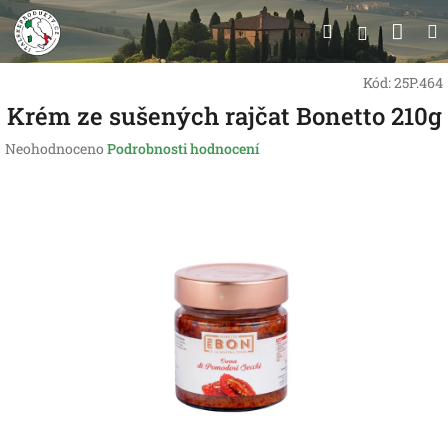
Přejít
Nák
Hledat
na
Přihlášen
obsah
koší
Kód:
25P.464
Krém ze sušených rajčat Bonetto 210g
Průměrné
Neohodnoceno
Podrobnosti hodnocení
hodnocení
produktu
je
0,0
z
5
hvězdiček.