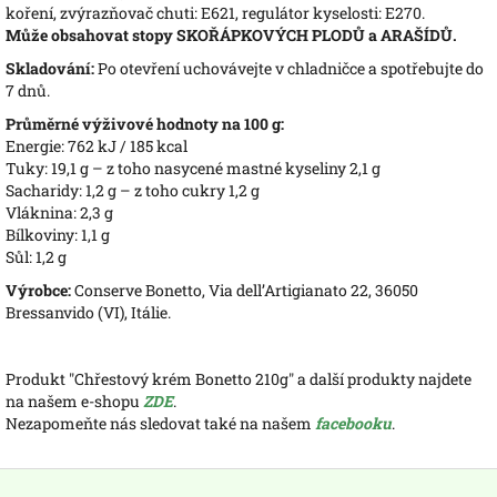
koření, zvýrazňovač chuti: E621, regulátor kyselosti: E270.
Může obsahovat stopy SKOŘÁPKOVÝCH PLODŮ a ARAŠÍDŮ.
Skladování:
Po otevření uchovávejte v chladničce a spotřebujte do
7 dnů.
Průměrné výživové hodnoty na 100 g:
Energie: 762 kJ / 185 kcal
Tuky: 19,1 g – z toho nasycené mastné kyseliny 2,1 g
Sacharidy: 1,2 g – z toho cukry 1,2 g
Vláknina: 2,3 g
Bílkoviny: 1,1 g
Sůl: 1,2 g
Výrobce:
Conserve Bonetto, Via dell’Artigianato 22, 36050
Bressanvido (VI), Itálie.
Produkt "Chřestový krém Bonetto 210g" a další produkty najdete
na našem e-shopu
ZDE
.
Nezapomeňte nás sledovat také na našem
facebooku
.
Z