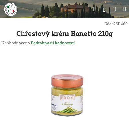
Přejít
Nák
Hledat
na
Přihlášen
obsah
koší
Kód:
25P.462
Chřestový krém Bonetto 210g
Průměrné
Neohodnoceno
Podrobnosti hodnocení
hodnocení
produktu
je
0,0
z
5
hvězdiček.