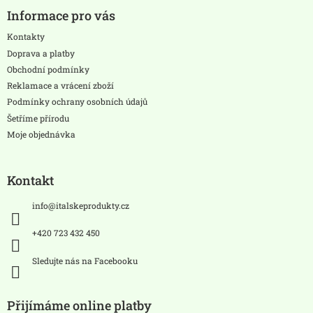
á
Informace pro vás
p
a
Kontakty
t
Doprava a platby
í
Obchodní podmínky
Reklamace a vrácení zboží
Podmínky ochrany osobních údajů
Šetříme přírodu
Moje objednávka
Kontakt
info
@
italskeprodukty.cz
+420 723 432 450
Sledujte nás na Facebooku
Přijímáme online platby