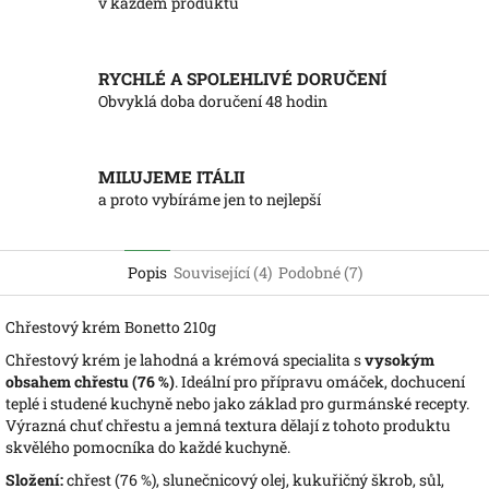
v každém produktu
RYCHLÉ A SPOLEHLIVÉ DORUČENÍ
Obvyklá doba doručení 48 hodin
MILUJEME ITÁLII
a proto vybíráme jen to nejlepší
Popis
Související (4)
Podobné (7)
Chřestový krém Bonetto 210g
Chřestový krém je lahodná a krémová specialita s
vysokým
obsahem chřestu (76 %)
. Ideální pro přípravu omáček, dochucení
teplé i studené kuchyně nebo jako základ pro gurmánské recepty.
Výrazná chuť chřestu a jemná textura dělají z tohoto produktu
skvělého pomocníka do každé kuchyně.
Složení:
chřest (76 %), slunečnicový olej, kukuřičný škrob, sůl,