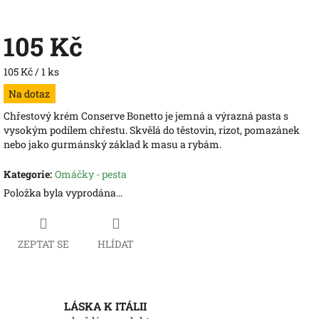
105 Kč
Měrná
105 Kč / 1 ks
cena:
Na dotaz
Chřestový krém Conserve Bonetto je jemná a výrazná pasta s
vysokým podílem chřestu. Skvělá do těstovin, rizot, pomazánek
nebo jako gurmánský základ k masu a rybám.
Kategorie
:
Omáčky - pesta
Položka byla vyprodána…
ZEPTAT SE
HLÍDAT
LÁSKA K ITÁLII