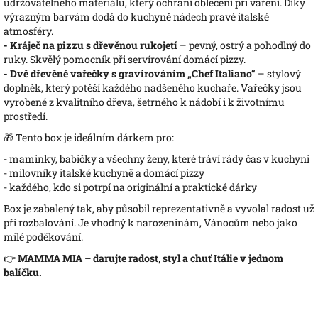
udržovatelného materiálu, který ochrání oblečení při vaření. Díky
výrazným barvám dodá do kuchyně nádech pravé italské
atmosféry.
- Kráječ na pizzu s dřevěnou rukojetí
– pevný, ostrý a pohodlný do
ruky. Skvělý pomocník při servírování domácí pizzy.
- Dvě dřevěné vařečky s gravírováním „Chef Italiano“
– stylový
doplněk, který potěší každého nadšeného kuchaře. Vařečky jsou
vyrobené z kvalitního dřeva, šetrného k nádobí i k životnímu
prostředí.
🎁 Tento box je ideálním dárkem pro:
- maminky, babičky a všechny ženy, které tráví rády čas v kuchyni
- milovníky italské kuchyně a domácí pizzy
- každého, kdo si potrpí na originální a praktické dárky
Box je zabalený tak, aby působil reprezentativně a vyvolal radost už
při rozbalování. Je vhodný k narozeninám, Vánocům nebo jako
milé poděkování.
👉
MAMMA MIA – darujte radost, styl a chuť Itálie v jednom
balíčku.