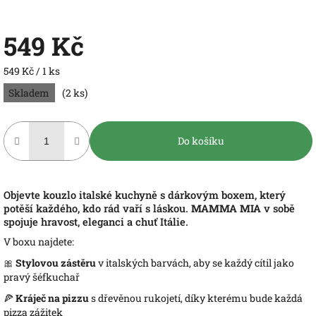
549 Kč
Měrná
549 Kč / 1 ks
cena:
Skladem
(2 ks)
Do košíku
Objevte kouzlo italské kuchyně s dárkovým boxem, který
potěší každého, kdo rád vaří s láskou.
MAMMA MIA
v sobě
spojuje hravost, eleganci a chuť Itálie.
V boxu najdete:
🎀
Stylovou zástěru
v italských barvách, aby se každý cítil jako
pravý šéfkuchař
🍕
Kráječ na pizzu
s dřevěnou rukojetí, díky kterému bude každá
pizza zážitek