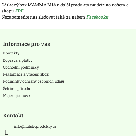
Dárkový box MAMMA MIA a další produkty najdete na našem e-
shopu
ZDE
.
Nezapomeňte nás sledovat také na našem
Facebooku
.
Z
á
Informace pro vás
p
a
Kontakty
t
Doprava a platby
í
Obchodní podmínky
Reklamace a vrácení zboží
Podmínky ochrany osobních údajů
Šetříme přírodu
Moje objednávka
Kontakt
info
@
italskeprodukty.cz