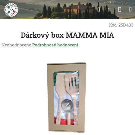
Přejít
Nák
Hledat
na
Přihlášen
obsah
koší
Kód:
25D.433
Dárkový box MAMMA MIA
Průměrné
Neohodnoceno
Podrobnosti hodnocení
hodnocení
produktu
je
0,0
z
5
hvězdiček.