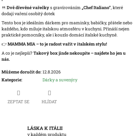
🍴
Dvě dřevěné vařečky
s gravírováním
„Chef Italiano“
, které
dodají vaření osobitý dotek
Tento box je ideálním dárkem pro maminky, babičky, přátele nebo
každého, kdo miluje italskou atmosféru v kuchyni. Přináší nejen
praktické pomocníky, ale i kouzlo domácí italské kuchyně.
👉
MAMMA MIA – to je radost vařit v italském stylu!
A co je nejlepší?
Takový box jinde nekoupíte – najdete ho jen u
nás.
Můžeme doručit do:
12.8.2026
Kategorie
:
Dárky a suvenýry
ZEPTAT SE
HLÍDAT
LÁSKA K ITÁLII
v každém produktu