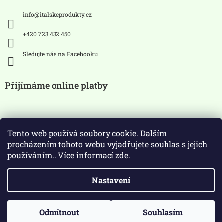
info
@
italskeprodukty.cz
+420 723 432 450
Sledujte nás na Facebooku
Přijímáme online platby
Tento web používá soubory cookie. Dalším
procházením tohoto webu vyjadřujete souhlas s jejich
používáním.. Více informací
zde
.
Zákaz prodeje alkoholických
Nastavení
nápojů osobám mladších 18 let.
Copyright 2026
ItalskeProdukty.cz
. Všechna práva
Odmítnout
Souhlasím
Vytvořil Shoptet