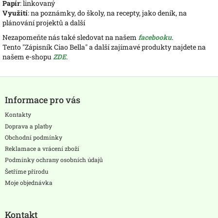
Papír
: linkovaný
Využití
: na poznámky, do školy, na recepty, jako deník, na
plánování projektů a další
Nezapomeňte nás také sledovat na našem
facebooku
.
Tento "Zápisník Ciao Bella" a další zajímavé produkty najdete na
našem e-shopu
ZDE
.
Z
á
Informace pro vás
p
a
Kontakty
t
Doprava a platby
í
Obchodní podmínky
Reklamace a vrácení zboží
Podmínky ochrany osobních údajů
Šetříme přírodu
Moje objednávka
Kontakt