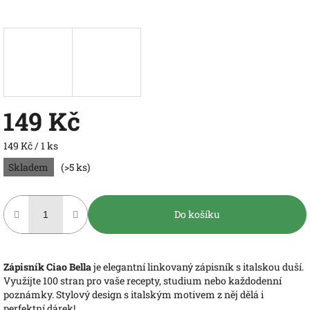
149 Kč
Měrná
149 Kč / 1 ks
cena:
Skladem
(>5 ks)
Do košíku
Zápisník Ciao Bella
je elegantní linkovaný zápisník s italskou duší.
Využijte 100 stran pro vaše recepty, studium nebo každodenní
poznámky. Stylový design s italským motivem z něj dělá i
perfektní dárek!