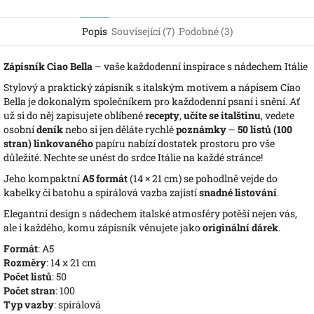
Popis
Související (7)
Podobné (3)
Zápisník Ciao Bella
– vaše každodenní inspirace s nádechem Itálie
Stylový a praktický zápisník s italským motivem a nápisem Ciao
Bella je dokonalým společníkem pro každodenní psaní i snění. Ať
už si do něj zapisujete oblíbené
recepty
,
učíte se italštinu
, vedete
osobní
deník
nebo si jen děláte rychlé
poznámky
–
50 listů (100
stran)
linkovaného
papíru nabízí dostatek prostoru pro vše
důležité. Nechte se unést do srdce Itálie na každé stránce!
Jeho kompaktní
A5 formát
(14 × 21 cm) se pohodlně vejde do
kabelky či batohu a spirálová vazba zajistí
snadné listování
.
Elegantní design s nádechem italské atmosféry potěší nejen vás,
ale i každého, komu zápisník věnujete jako
originální dárek
.
Formát
: A5
Rozměry
: 14 x 21 cm
Počet listů
: 50
Počet stran
: 100
Typ vazby
: spirálová