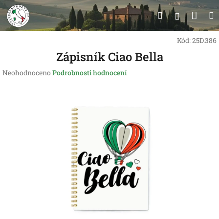
Přejít
Nák
Hledat
na
Přihlášen
obsah
koší
Kód:
25D.386
Zápisník Ciao Bella
Průměrné
Neohodnoceno
Podrobnosti hodnocení
hodnocení
produktu
je
0,0
z
5
hvězdiček.