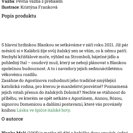
Vazba
: Pevná vazba s přebalem
Ilustrace
: Kristýna Franková
Popis produktu
S hlavní hrdinkou Blankou se setkáváme v září roku 2021. Již pár
měsíců si v Kalábrii žije svůj italský sen se vším, co k němu patří.
Nechybí křišťálové moře, výhled na Stromboli, báječné jídlo a
pohledný Ital – osudový muž, který se nebojí plánovat s Blankou
společnou budoucnost. A to i navzdory jejich sedmnáctiletému
věkovému rozdílu.
Zasáhne do Agostinova rozhodnutí jeho tradičně smýšlející
katolická rodina, pro kterou je manželství posvátné? Poznamená
jejich vztah přesun do italských Dolomit? Nechte se vtáhnout do
příběhu, ve kterém se opět setkáte s Agostinem, Annou, Rózou,
signorou Domenicou a dalšími postavami, které vás provázely
knihou
Láska ve špičce italské boty
.
O autorce
Blanka Malá
(1965) je matka tří dětí a babička dvou vnuček, jedné