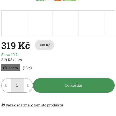
319 Kč
398 Kč
Sleva 19 %
Měrná
319 Kč / 1 ks
cena:
Skladem
(1 ks)
Do košíku
🎁 Dárek zdarma k tomuto produktu