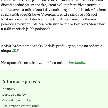
člověčí a jedné psí. Vodnářka, která svůj profesní život zasvětila
rozhlasovému mikrofonu jak v soukromých rádiích, tak v Českém
rozhlase Hradec Králové. V současnosti žije střídavě v Hradci
Králové a na jihu Itálie. Nemá ráda blátivou zimu, dršťkovou
polévku a povrchní lidi. Má ráda slunce, moře, bonbony Mon Chéri
a Itálii ve všech jejích podobách.
Knihu "Srdce nemá vrásky" a další produkty najdete na našem e-
shopu
ZDE
.
Nezapomeňte nás sledovat také na našem
facebooku
.
Z
á
Informace pro vás
p
a
Kontakty
t
Doprava a platby
í
Obchodní podmínky
Reklamace a vrácení zboží