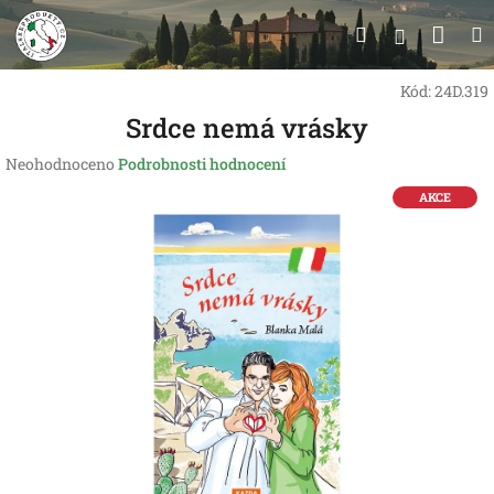
Přejít
Nák
Hledat
na
Přihlášen
obsah
koší
Kód:
24D.319
Srdce nemá vrásky
Průměrné
Neohodnoceno
Podrobnosti hodnocení
hodnocení
AKCE
produktu
je
0,0
z
5
hvězdiček.