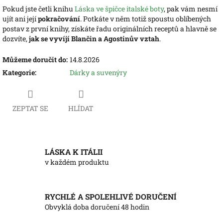
Pokud jste četli knihu
Láska ve špičce italské boty
, pak vám nesmí
ujít ani její
pokračování
. Potkáte v něm totiž spoustu oblíbených
postav z první knihy, získáte řadu originálních receptů a hlavně se
dozvíte,
jak se vyvíjí Blančin a Agostinův vztah
.
Můžeme doručit do:
14.8.2026
Kategorie
:
Dárky a suvenýry
ZEPTAT SE
HLÍDAT
LÁSKA K ITÁLII
v každém produktu
RYCHLÉ A SPOLEHLIVÉ DORUČENÍ
Obvyklá doba doručení 48 hodin