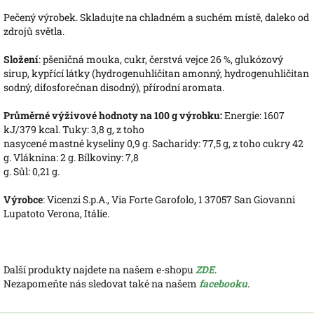
Pečený výrobek. Skladujte na chladném a suchém místě, daleko od
zdrojů světla.
Složení
: pšeničná mouka, cukr, čerstvá vejce 26 %, glukózový
sirup, kypřící látky (hydrogenuhličitan amonný, hydrogenuhličitan
sodný, difosforečnan disodný), přírodní aromata.
Průměrné výživové hodnoty na 100 g výrobku:
Energie: 1607
kJ/379 kcal. Tuky: 3,8 g, z toho
nasycené mastné kyseliny 0,9 g. Sacharidy: 77,5 g, z toho cukry 42
g. Vláknina: 2 g. Bílkoviny: 7,8
g. Sůl: 0,21 g.
Výrobce
: Vicenzi S.p.A., Via Forte Garofolo, 1 37057 San Giovanni
Lupatoto Verona, Itálie.
Další produkty najdete na našem e-shopu
ZDE
.
Nezapomeňte nás sledovat také na našem
facebooku
.