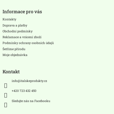
Z
á
Informace pro vás
p
a
Kontakty
t
Doprava a platby
í
Obchodní podmínky
Reklamace a vrácení zboží
Podmínky ochrany osobních údajů
Šetříme přírodu
Moje objednávka
Kontakt
info
@
italskeprodukty.cz
+420 723 432 450
Sledujte nás na Facebooku