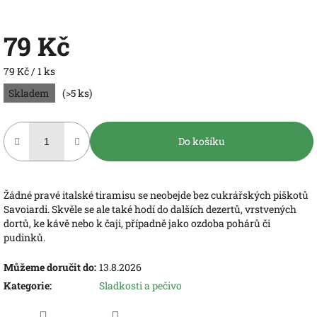
79 Kč
Měrná
79 Kč / 1 ks
cena:
Skladem
(>5 ks)
Do košíku
Žádné pravé italské tiramisu se neobejde bez cukrářských piškotů
Savoiardi. Skvěle se ale také hodí do dalších dezertů, vrstvených
dortů, ke kávě nebo k čaji, případně jako ozdoba pohárů či
pudinků.
Můžeme doručit do:
13.8.2026
Kategorie
:
Sladkosti a pečivo