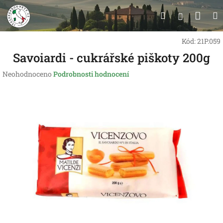
Přejít
Nák
Hledat
na
Přihlášen
obsah
koší
Kód:
21P.059
Savoiardi - cukrářské piškoty 200g
Průměrné
Neohodnoceno
Podrobnosti hodnocení
hodnocení
produktu
je
0,0
z
5
hvězdiček.