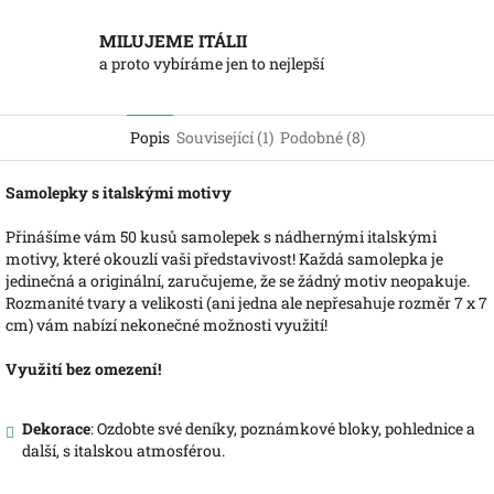
MILUJEME ITÁLII
a proto vybíráme jen to nejlepší
Popis
Související (1)
Podobné (8)
Samolepky s italskými motivy
Přinášíme vám 50 kusů samolepek s nádhernými italskými
motivy, které okouzlí vaši představivost! Každá samolepka je
jedinečná a originální, zaručujeme, že se žádný motiv neopakuje.
Rozmanité tvary a velikosti (ani jedna ale nepřesahuje rozměr 7 x 7
cm) vám nabízí nekonečné možnosti využití!
Využití bez omezení!
Dekorace
: Ozdobte své deníky, poznámkové bloky, pohlednice a
další, s italskou atmosférou.