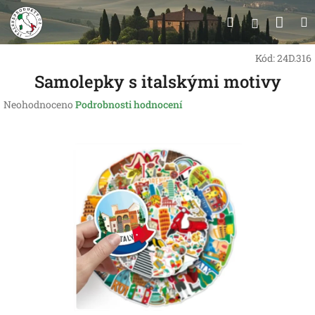
Přejít
Nák
Hledat
na
Přihlášen
obsah
koší
Kód:
24D.316
Samolepky s italskými motivy
Průměrné
Neohodnoceno
Podrobnosti hodnocení
hodnocení
produktu
je
0,0
z
5
hvězdiček.