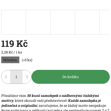
119 Kč
Měrná
2,38 Kč / 1 ks
cena:
Skladem
(>5 ks)
Do košíku
Přinášíme vám
50 kusů samolepek s nádhernými italskými
motivy
, které okouzlí vaši představivost!
Každá samolepka je
jedinečná a originální
, zaručujeme, že se žádný motiv neopakuje.
Rozmanité tvary a velikosti (ani jedna ale nepřesahuje rozměr 7 x 7