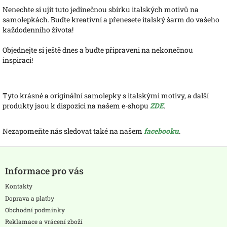
Nenechte si ujít tuto jedinečnou sbírku italských motivů na
samolepkách. Buďte kreativní a přenesete italský šarm do vašeho
každodenního života!
Objednejte si ještě dnes a buďte připraveni na nekonečnou
inspiraci!
Tyto krásné a originální samolepky s italskými motivy, a další
produkty jsou k dispozici na našem e-shopu
ZDE
.
Nezapomeňte nás sledovat také na našem
facebooku
.
Z
á
Informace pro vás
p
a
Kontakty
t
Doprava a platby
í
Obchodní podmínky
Reklamace a vrácení zboží