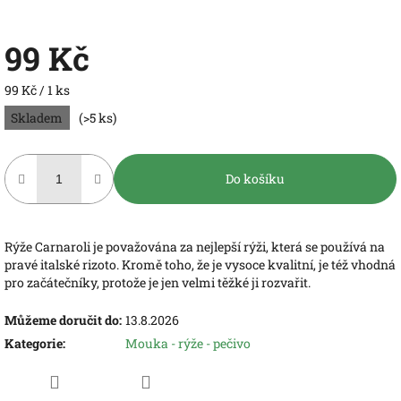
99 Kč
Měrná
99 Kč / 1 ks
cena:
Skladem
(>5 ks)
Do košíku
Rýže Carnaroli je považována za nejlepší rýži, která se používá na
pravé italské rizoto. Kromě toho, že je vysoce kvalitní, je též vhodná
pro začátečníky, protože je jen velmi těžké ji rozvařit.
Můžeme doručit do:
13.8.2026
Kategorie
:
Mouka - rýže - pečivo