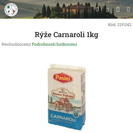
Přejít
Nák
Hledat
na
Přihlášen
obsah
koší
Kód:
21P.042
Rýže Carnaroli 1kg
Průměrné
Neohodnoceno
Podrobnosti hodnocení
hodnocení
produktu
je
0,0
z
5
hvězdiček.