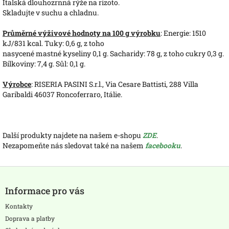
Italská dlouhozrnná rýže na rizoto.
Skladujte v suchu a chladnu.
Průměrné výživové hodnoty na 100 g výrobku
: Energie: 1510
kJ/831 kcal. Tuky: 0,6 g, z toho
nasycené mastné kyseliny 0,1 g. Sacharidy: 78 g, z toho cukry 0,3 g.
Bílkoviny: 7,4 g. Sůl: 0,1 g.
Výrobce
: RISERIA PASINI S.r.l., Via Cesare Battisti, 288 Villa
Garibaldi 46037 Roncoferraro, Itálie.
Další produkty najdete na našem e-shopu
ZDE
.
Nezapomeňte nás sledovat také na našem
facebooku
.
Z
á
Informace pro vás
p
a
Kontakty
t
Doprava a platby
í