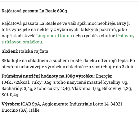
Rajčatová passata La Reale 690g
Rajčatová passata La Reale se ve vaší spíži moc neohřeje. Brzy ji
totiž využijete na některý z výborných italských pokrmů, jako
například skvělé
Linguine al tonno
nebo rychlé a chutné
těstoviny
s růžovou omáčkou
.
Složení
: Italská rajčata
Skladujte na chladném a suchém místě, daleko od zdrojů tepla. Po
otevření uchovávejte výrobek v chladničce a spotřebujte do 3 dnů.
Průměrné nutriční hodnoty na 100g výrobku
: Energie:
104kJ/25kcal, Tuky: 0,5g, z toho nasycené mastné kyseliny: 0g,
Sacharidy: 3,4g, z toho cukry: 2,4g, Vláknina: 1,0g, Bílkoviny: 1,2g,
Sůl: 0,4g
Výrobce
: ICAB SpA, Agglomerato Industriale Lotto 14, 84021
Buccino (SA), Itálie