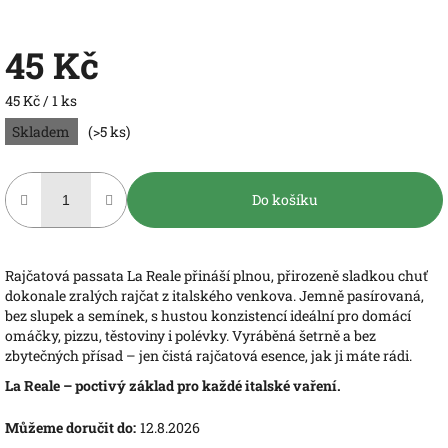
45 Kč
Měrná
45 Kč / 1 ks
cena:
Skladem
(>5 ks)
Do košíku
Rajčatová passata La Reale přináší plnou, přirozeně sladkou chuť
dokonale zralých rajčat z italského venkova. Jemně pasírovaná,
bez slupek a semínek, s hustou konzistencí ideální pro domácí
omáčky, pizzu, těstoviny i polévky. Vyráběná šetrně a bez
zbytečných přísad – jen čistá rajčatová esence, jak ji máte rádi.
La Reale – poctivý základ pro každé italské vaření.
Můžeme doručit do:
12.8.2026