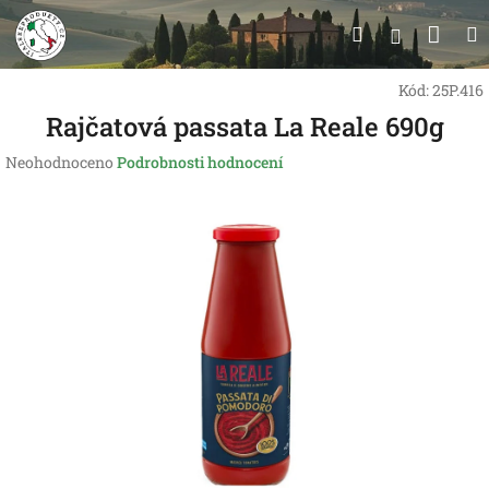
Přejít
Nák
Hledat
na
Přihlášen
obsah
koší
Kód:
25P.416
Rajčatová passata La Reale 690g
Průměrné
Neohodnoceno
Podrobnosti hodnocení
hodnocení
produktu
je
0,0
z
5
hvězdiček.