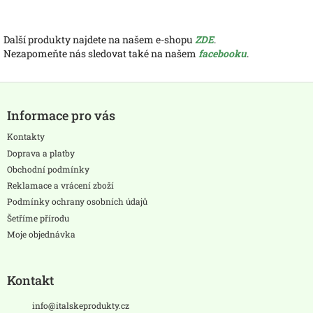
Další produkty najdete na našem e-shopu
ZDE
.
Nezapomeňte nás sledovat také na našem
facebooku
.
Z
á
Informace pro vás
p
a
Kontakty
t
Doprava a platby
í
Obchodní podmínky
Reklamace a vrácení zboží
Podmínky ochrany osobních údajů
Šetříme přírodu
Moje objednávka
Kontakt
info
@
italskeprodukty.cz