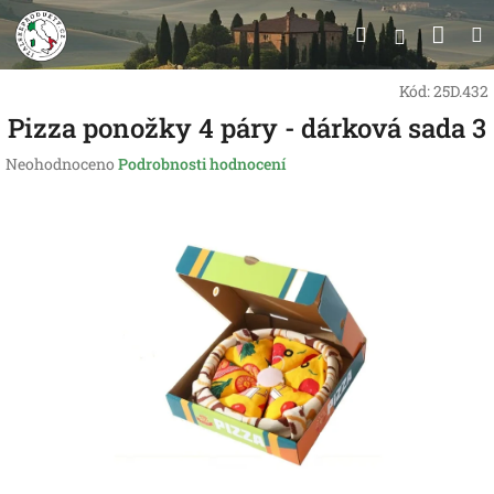
Přejít
Nák
Hledat
na
Přihlášen
obsah
koší
Kód:
25D.432
Pizza ponožky 4 páry - dárková sada 3
Průměrné
Neohodnoceno
Podrobnosti hodnocení
hodnocení
produktu
je
0,0
z
5
hvězdiček.