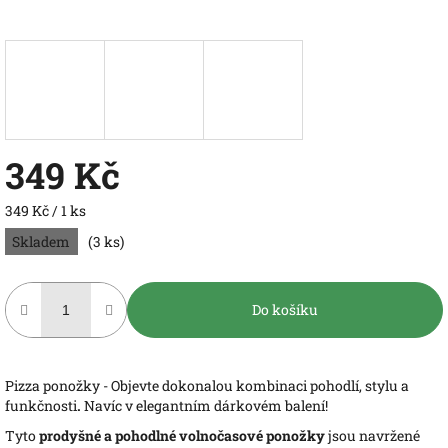
349 Kč
Měrná
349 Kč / 1 ks
cena:
Skladem
(3 ks)
Do košíku
Pizza ponožky - Objevte dokonalou kombinaci pohodlí, stylu a
funkčnosti
.
Navíc v elegantním dárkovém balení!
Tyto
prodyšné a pohodlné volnočasové ponožky
jsou navržené