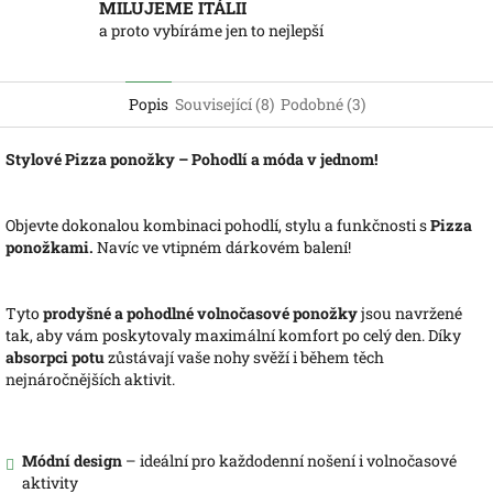
MILUJEME ITÁLII
a proto vybíráme jen to nejlepší
Popis
Související (8)
Podobné (3)
Stylové Pizza ponožky – Pohodlí a móda v jednom!
Objevte dokonalou kombinaci pohodlí, stylu a funkčnosti s
Pizza
ponožkami.
Navíc ve vtipném dárkovém balení!
Tyto
prodyšné a pohodlné volnočasové ponožky
jsou navržené
tak, aby vám poskytovaly maximální komfort po celý den. Díky
absorpci potu
zůstávají vaše nohy svěží i během těch
nejnáročnějších aktivit.
Módní design
– ideální pro každodenní nošení i volnočasové
aktivity