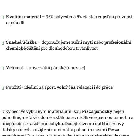
Kvalitní materiál
– 95% polyester a 5% elasten zajišťují pružnost
a pohodlí
Snadná údržba
– doporučujeme
ruční mytí
nebo
profesionální
chemické čištění
pro dlouhodobou trvanlivost
Velikost
- univerzální pánské (one size)
Použití
- ideální na sport, volný čas, relaxaci i do práce
Díky pečlivě vybraným materiálům jsou
Pizza ponožky
nejen
pohodlné, ale také odolné a stálobarevné. Skvěle padnou na nohu a
přizpůsobí se každému pohybu. Dodejte svému outfitu stylový
italský nádech a užijte si maximální pohodlí s našimi
Pizza
ponožkami
! Díky elegantnímu balení jsou také
skvělým dárkem