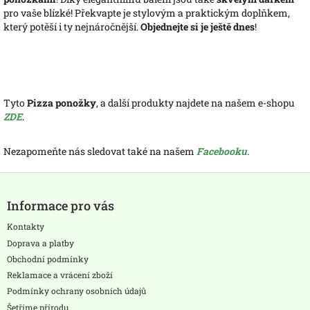
pro vaše blízké! Překvapte je stylovým a praktickým doplňkem,
který potěší i ty nejnáročnější.
Objednejte si je ještě dnes
!
Tyto
Pizza ponožky
, a další produkty najdete na našem e-shopu
ZDE
.
Nezapomeňte nás sledovat také na našem
Facebooku
.
Z
á
Informace pro vás
p
a
Kontakty
t
Doprava a platby
í
Obchodní podmínky
Reklamace a vrácení zboží
Podmínky ochrany osobních údajů
Šetříme přírodu