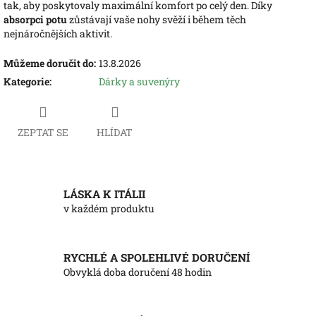
tak, aby poskytovaly maximální komfort po celý den. Díky
absorpci potu
zůstávají vaše nohy svěží i během těch
nejnáročnějších aktivit.
Můžeme doručit do:
13.8.2026
Kategorie
:
Dárky a suvenýry
ZEPTAT SE
HLÍDAT
LÁSKA K ITÁLII
v každém produktu
RYCHLÉ A SPOLEHLIVÉ DORUČENÍ
Obvyklá doba doručení 48 hodin