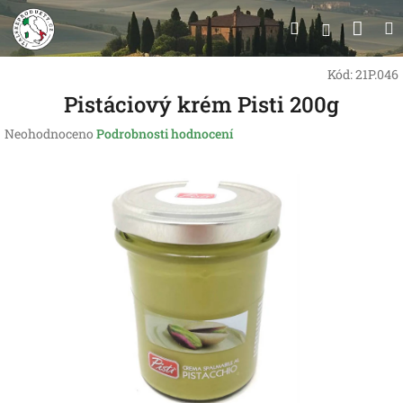
Přejít
Nák
Hledat
na
Přihlášen
obsah
koší
Kód:
21P.046
Pistáciový krém Pisti 200g
Průměrné
Neohodnoceno
Podrobnosti hodnocení
hodnocení
produktu
je
0,0
z
5
hvězdiček.