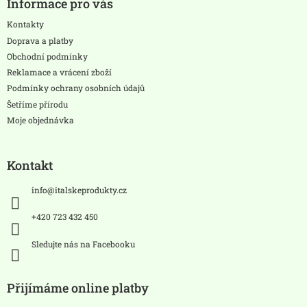
Informace pro vás
p
a
Kontakty
t
Doprava a platby
í
Obchodní podmínky
Reklamace a vrácení zboží
Podmínky ochrany osobních údajů
Šetříme přírodu
Moje objednávka
Kontakt
info
@
italskeprodukty.cz
+420 723 432 450
Sledujte nás na Facebooku
Přijímáme online platby