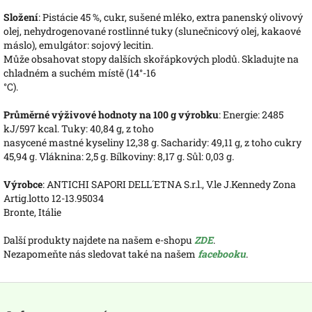
Složení
: Pistácie 45 %, cukr, sušené mléko, extra panenský olivový
olej, nehydrogenované rostlinné tuky (slunečnicový olej, kakaové
máslo), emulgátor: sojový lecitin.
Může obsahovat stopy dalších skořápkových plodů. Skladujte na
chladném a suchém místě (14°-16
°C).
Průměrné výživové hodnoty na 100 g výrobku
: Energie: 2485
kJ/597 kcal. Tuky: 40,84 g, z toho
nasycené mastné kyseliny 12,38 g. Sacharidy: 49,11 g, z toho cukry
45,94 g. Vláknina: 2,5 g. Bílkoviny: 8,17 g. Sůl: 0,03 g.
Výrobce
: ANTICHI SAPORI DELL´ETNA S.r.l., V.le J.Kennedy Zona
Artig.lotto 12-13.95034
Bronte, Itálie
Další produkty najdete na našem e-shopu
ZDE
.
Nezapomeňte nás sledovat také na našem
facebooku
.
Z
á