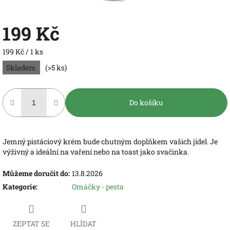
199 Kč
Měrná
199 Kč / 1 ks
cena:
Skladem
(>5 ks)
Do košíku
Jemný pistáciový krém bude chutným doplňkem vašich jídel. Je
výživný a ideální na vaření nebo na toast jako svačinka.
Můžeme doručit do:
13.8.2026
Kategorie
:
Omáčky - pesta
ZEPTAT SE
HLÍDAT